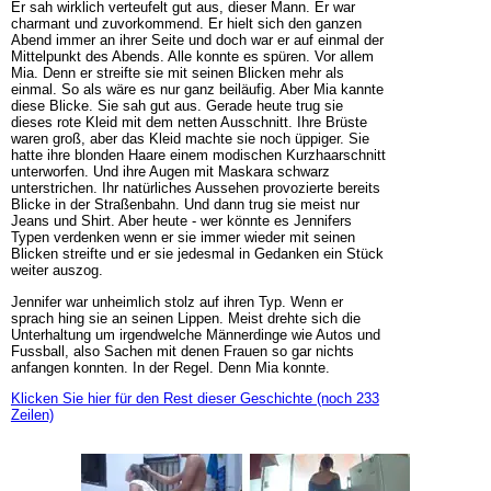
Er sah wirklich verteufelt gut aus, dieser Mann. Er war
charmant und zuvorkommend. Er hielt sich den ganzen
Abend immer an ihrer Seite und doch war er auf einmal der
Mittelpunkt des Abends. Alle konnte es spüren. Vor allem
Mia. Denn er streifte sie mit seinen Blicken mehr als
einmal. So als wäre es nur ganz beiläufig. Aber Mia kannte
diese Blicke. Sie sah gut aus. Gerade heute trug sie
dieses rote Kleid mit dem netten Ausschnitt. Ihre Brüste
waren groß, aber das Kleid machte sie noch üppiger. Sie
hatte ihre blonden Haare einem modischen Kurzhaarschnitt
unterworfen. Und ihre Augen mit Maskara schwarz
unterstrichen. Ihr natürliches Aussehen provozierte bereits
Blicke in der Straßenbahn. Und dann trug sie meist nur
Jeans und Shirt. Aber heute - wer könnte es Jennifers
Typen verdenken wenn er sie immer wieder mit seinen
Blicken streifte und er sie jedesmal in Gedanken ein Stück
weiter auszog.
Jennifer war unheimlich stolz auf ihren Typ. Wenn er
sprach hing sie an seinen Lippen. Meist drehte sich die
Unterhaltung um irgendwelche Männerdinge wie Autos und
Fussball, also Sachen mit denen Frauen so gar nichts
anfangen konnten. In der Regel. Denn Mia konnte.
Klicken Sie hier für den Rest dieser Geschichte (noch 233
Zeilen)