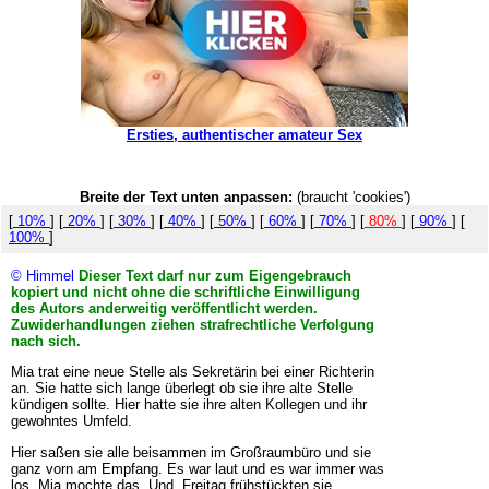
Ersties, authentischer amateur Sex
Breite der Text unten anpassen:
(braucht 'cookies')
[
10%
] [
20%
] [
30%
] [
40%
] [
50%
] [
60%
] [
70%
] [
80%
] [
90%
] [
100%
]
© Himmel
Dieser Text darf nur zum Eigengebrauch
kopiert und nicht ohne die schriftliche Einwilligung
des Autors anderweitig veröffentlicht werden.
Zuwiderhandlungen ziehen strafrechtliche Verfolgung
nach sich.
Mia trat eine neue Stelle als Sekretärin bei einer Richterin
an. Sie hatte sich lange überlegt ob sie ihre alte Stelle
kündigen sollte. Hier hatte sie ihre alten Kollegen und ihr
gewohntes Umfeld.
Hier saßen sie alle beisammen im Großraumbüro und sie
ganz vorn am Empfang. Es war laut und es war immer was
los. Mia mochte das. Und. Freitag frühstückten sie