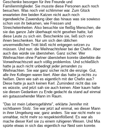
Geschenke besorgen für ihre Freunde und
Familienmitglieder. Sie musste diese Personen auch noch
besuchen. Was noch viel schlimmer war. Zum Glück
erwarteten ihre beiden Katzen nicht auch noch
irgendwelche Zuwendung über das hinaus was sie sowieso
schon von ihr bekamen, wie Fressen und
Streicheleinheiten. Also besuchte sie fleißig Menschen, die
sie das ganze Jahr überhaupt nicht gesehen hatte, lud
diese Leute zu sich ein. Beschenkte sie, ließ sich von
ihnen beschenken. Nur um sich den üblichen
unvermeidlichen Trott bloß nicht entgegen setzen zu
müssen. Und nun: die Weihnachtsfeier bei der Chefin. Aber
auch das würde sie überstehen. Ganz sicher. Wer
Weihnachten ohne Partner überstehen konnte überlebte die
Vorweihnachtszeit auch völlig problemlos. Und schließlich
hatte ja auch nicht unbedingt jeder jemanden zu
Weihnachten. Sie war ganz sicher nicht die einzige. Gut,
alle ihre Kollegen waren liiert. Aber das hatte ja nichts zu
heißen. Denn wie sah es eigentlich mit der Chefin aus?
Diese hatte ja auch keinen Kerl. Zumindest nicht das sie
es wüsste, und jetzt sah sie auch keinen. Aber kaum hatte
sie diesen Gedanken zu Ende gedacht da stand auf einmal
ein gutaussehender Mann im Raum.
"Das ist mein Lebensgefährte", erklärte Jennifer mit
sichtbarem Stolz. Sie war jetzt auf einmal, wo dieser Mann
in ihrer Umgebung war, ganz anders. Sie war nicht mehr so
unnahbar, nicht mehr so respekteinflößend. Es war als
mache dieser Kerl sie zu einem ruhigeren Wesen. Und Mia
spürte etwas in sich das eigentlich nur Neid sein konnte.