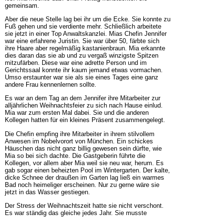
gemeinsam.
Aber die neue Stelle lag bei ihr um die Ecke. Sie konnte zu
Fuß gehen und sie verdiente mehr. Schließlich arbeitete
sie jetzt in einer Top Anwaltskanzlei. Mias Chefin Jennifer
war eine erfahrene Juristin. Sie war über 50, färbte sich
ihre Haare aber regelmäßig kastanienbraun. Mia erkannte
dies daran das sie ab und zu vergaß winzigste Spitzen
mitzufärben. Diese war eine adrette Person und im
Gerichtssaal konnte ihr kaum jemand etwas vormachen.
Umso erstaunter war sie als sie eines Tages eine ganz
andere Frau kennenlernen sollte.
Es war an dem Tag an dem Jennifer ihre Mitarbeiter zur
alljährlichen Weihnachtsfeier zu sich nach Hause einlud.
Mia war zum ersten Mal dabei. Sie und die anderen
Kollegen hatten für ein kleines Präsent zusammengelegt.
Die Chefin empfing ihre Mitarbeiter in ihrem stilvollem
Anwesen im Nobelvorort von München. Ein schickes
Häuschen das nicht ganz billig gewesen sein dürfte, wie
Mia so bei sich dachte. Die Gastgeberin führte die
Kollegen, vor allem aber Mia weil sie neu war, herum. Es
gab sogar einen beheizten Pool im Wintergarten. Der kalte,
dicke Schnee der draußen im Garten lag ließ ein warmes
Bad noch heimeliger erscheinen. Nur zu gerne wäre sie
jetzt in das Wasser gestiegen.
Der Stress der Weihnachtszeit hatte sie nicht verschont.
Es war ständig das gleiche jedes Jahr. Sie musste