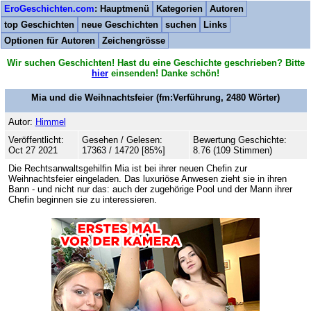
EroGeschichten.com
: Hauptmenü
Kategorien
Autoren
top Geschichten
neue Geschichten
suchen
Links
Optionen für Autoren
Zeichengrösse
Wir suchen Geschichten! Hast du eine Geschichte geschrieben? Bitte
hier
einsenden! Danke schön!
Mia und die Weihnachtsfeier
(fm:Verführung,
2480
Wörter)
Autor:
Himmel
Veröffentlicht:
Gesehen / Gelesen:
Bewertung Geschichte:
Oct 27 2021
17363 / 14720 [85%]
8.76 (109 Stimmen)
Die Rechtsanwaltsgehilfin Mia ist bei ihrer neuen Chefin zur
Weihnachtsfeier eingeladen. Das luxuriöse Anwesen zieht sie in ihren
Bann - und nicht nur das: auch der zugehörige Pool und der Mann ihrer
Chefin beginnen sie zu interessieren.