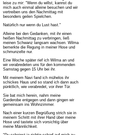
leise zu mir: "Wenn du willst, kannst du
mich auch einmal alleine besuchen und wir
vertreiben uns den Nachmittag mit
besonders geilen Spielchen.
Natürlich nur wenn du Lust hast."
Alleine bei den Gedanken, mit ihr einen
heißen Nachmittag zu verbringen, ließ
meinen Schwanz langsam wachsen. Wilma
bemerkte die Regung in meiner Hose und
schmunzelte nur.
Eine Woche später rief ich Wilma an und
wir verabredeten uns für den kommenden
Samstag gegen 15 Uhr bei ihr.
Mit meinem Navi fand ich mühelos ihr
schickes Haus und so stand ich dann auch
pünktlich, wie verabredet, vor ihrer Tür.
Sie bat mich herein, nahm meine
Garderobe entgegen und dann gingen wir
gemeinsam ins Wohnzimmer.
Nach einer kurzen Begrüßung strich sie in
meinem Schritt mit ihrer Hand über meine
Hose und tastete sich vorsichtig über
meine Männlichkeit.
"Du scheinst ja richtig scharf auf mich zu