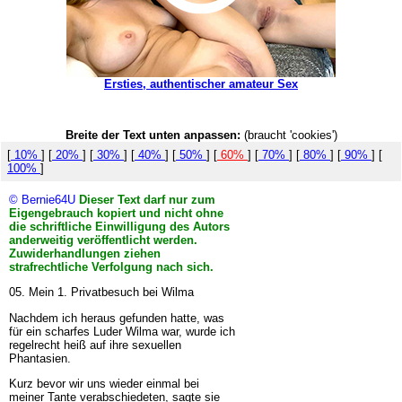
Ersties, authentischer amateur Sex
Breite der Text unten anpassen:
(braucht 'cookies')
[
10%
] [
20%
] [
30%
] [
40%
] [
50%
] [
60%
] [
70%
] [
80%
] [
90%
] [
100%
]
© Bernie64U
Dieser Text darf nur zum
Eigengebrauch kopiert und nicht ohne
die schriftliche Einwilligung des Autors
anderweitig veröffentlicht werden.
Zuwiderhandlungen ziehen
strafrechtliche Verfolgung nach sich.
05. Mein 1. Privatbesuch bei Wilma
Nachdem ich heraus gefunden hatte, was
für ein scharfes Luder Wilma war, wurde ich
regelrecht heiß auf ihre sexuellen
Phantasien.
Kurz bevor wir uns wieder einmal bei
meiner Tante verabschiedeten, sagte sie