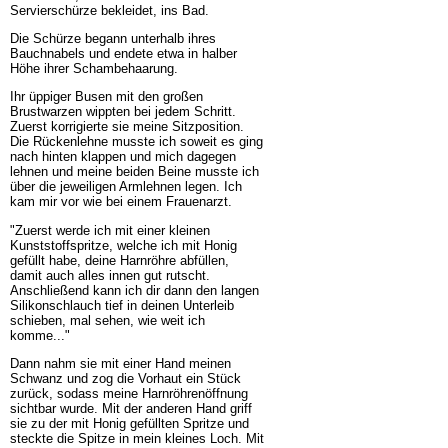
Servierschürze bekleidet, ins Bad.
Die Schürze begann unterhalb ihres
Bauchnabels und endete etwa in halber
Höhe ihrer Schambehaarung.
Ihr üppiger Busen mit den großen
Brustwarzen wippten bei jedem Schritt.
Zuerst korrigierte sie meine Sitzposition.
Die Rückenlehne musste ich soweit es ging
nach hinten klappen und mich dagegen
lehnen und meine beiden Beine musste ich
über die jeweiligen Armlehnen legen. Ich
kam mir vor wie bei einem Frauenarzt.
"Zuerst werde ich mit einer kleinen
Kunststoffspritze, welche ich mit Honig
gefüllt habe, deine Harnröhre abfüllen,
damit auch alles innen gut rutscht.
Anschließend kann ich dir dann den langen
Silikonschlauch tief in deinen Unterleib
schieben, mal sehen, wie weit ich
komme..."
Dann nahm sie mit einer Hand meinen
Schwanz und zog die Vorhaut ein Stück
zurück, sodass meine Harnröhrenöffnung
sichtbar wurde. Mit der anderen Hand griff
sie zu der mit Honig gefüllten Spritze und
steckte die Spitze in mein kleines Loch. Mit