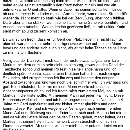
nutzte es weidlich aus und zog mich immer wieder dicht an sich. Dann
nahm er wie selbstverständlich den Platz neben mir ein und war ein
aufmerksamer Unterhalter. Wenn er dabei mit seinen schlanken Händen
ab und zu meine Hand oder meinen Arm berührte, waren diese Stromstöße
wieder da. Nicht mehr so stark wie bei der Begrüßung, aber noch fühlbar.
Dafür aber um so stärker, wenn seine Hand meine Schenkel berührten und
er nach oben rutschte. Warum ich ihn gewähren ließ, ist mir unklar. Karin
sieht mich ab und zu sehr komisch an.
Es war schon frech, dass er für Gerd den Platz neben mir nicht räumte,
aber ich war auch nicht sehr böse. Irgendwie war ich auf meinen Mann
böse und das änderte sich auch nicht, als er mir beim Tanzen seine Liebe
zu mir ins Ohr flüsterte.
Völlig aus der Bahn warf mich dann der erste etwas langsamere Tanz mit
Markus, bei dem er mich sehr dicht an sich zog, etwas an den Rand der
Tanzfläche schob und meinen Po fest in seine Hände nahm und ich
deutlich spüren konnte, dass er eine Erektion hatte. Erst nach einigen
Sekunden, viel zu spät schob ich ihn weg und brachte den nötigen
Abstand zwischen uns und was noch viel schlimmer war, ich war nass und
geil. Beim nächsten Tanz mit meinem Mann wehrte ich dessen
Annäherungsversuch ab und ich fragte mich zum ersten Mal, ob ich mit
Markus in die Kiste wollte. Mit meinem Mann auf jeden Fall nicht. Diese
Erkenntnis warf mich um und ich trank ungewöhnlich viel. Nun bin ich 8
Jahre mit Gerd verheiratet und war bisher immer glücklich und dann
kommt dieser Kerl und ich vergehe vor Verlangen nach einem fremden
Mann. Auf dem Rückweg von der Feier harkt sich auch Markus bei mir ein
und da wir als Letzte hinter den beiden Paaren gehen, merkt keiner, dass
Markus mit seiner freien Hand meinen Busen streichelt und mich in
Flammen versetzt. Ab und zu, wenn er mich fester anfasst, knicken mir