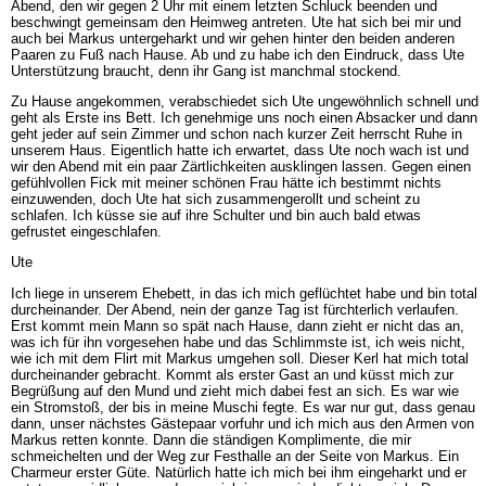
Abend, den wir gegen 2 Uhr mit einem letzten Schluck beenden und
beschwingt gemeinsam den Heimweg antreten. Ute hat sich bei mir und
auch bei Markus untergeharkt und wir gehen hinter den beiden anderen
Paaren zu Fuß nach Hause. Ab und zu habe ich den Eindruck, dass Ute
Unterstützung braucht, denn ihr Gang ist manchmal stockend.
Zu Hause angekommen, verabschiedet sich Ute ungewöhnlich schnell und
geht als Erste ins Bett. Ich genehmige uns noch einen Absacker und dann
geht jeder auf sein Zimmer und schon nach kurzer Zeit herrscht Ruhe in
unserem Haus. Eigentlich hatte ich erwartet, dass Ute noch wach ist und
wir den Abend mit ein paar Zärtlichkeiten ausklingen lassen. Gegen einen
gefühlvollen Fick mit meiner schönen Frau hätte ich bestimmt nichts
einzuwenden, doch Ute hat sich zusammengerollt und scheint zu
schlafen. Ich küsse sie auf ihre Schulter und bin auch bald etwas
gefrustet eingeschlafen.
Ute
Ich liege in unserem Ehebett, in das ich mich geflüchtet habe und bin total
durcheinander. Der Abend, nein der ganze Tag ist fürchterlich verlaufen.
Erst kommt mein Mann so spät nach Hause, dann zieht er nicht das an,
was ich für ihn vorgesehen habe und das Schlimmste ist, ich weis nicht,
wie ich mit dem Flirt mit Markus umgehen soll. Dieser Kerl hat mich total
durcheinander gebracht. Kommt als erster Gast an und küsst mich zur
Begrüßung auf den Mund und zieht mich dabei fest an sich. Es war wie
ein Stromstoß, der bis in meine Muschi fegte. Es war nur gut, dass genau
dann, unser nächstes Gästepaar vorfuhr und ich mich aus den Armen von
Markus retten konnte. Dann die ständigen Komplimente, die mir
schmeichelten und der Weg zur Festhalle an der Seite von Markus. Ein
Charmeur erster Güte. Natürlich hatte ich mich bei ihm eingeharkt und er