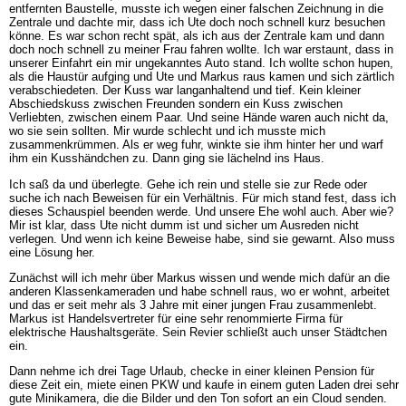
entfernten Baustelle, musste ich wegen einer falschen Zeichnung in die
Zentrale und dachte mir, dass ich Ute doch noch schnell kurz besuchen
könne. Es war schon recht spät, als ich aus der Zentrale kam und dann
doch noch schnell zu meiner Frau fahren wollte. Ich war erstaunt, dass in
unserer Einfahrt ein mir ungekanntes Auto stand. Ich wollte schon hupen,
als die Haustür aufging und Ute und Markus raus kamen und sich zärtlich
verabschiedeten. Der Kuss war langanhaltend und tief. Kein kleiner
Abschiedskuss zwischen Freunden sondern ein Kuss zwischen
Verliebten, zwischen einem Paar. Und seine Hände waren auch nicht da,
wo sie sein sollten. Mir wurde schlecht und ich musste mich
zusammenkrümmen. Als er weg fuhr, winkte sie ihm hinter her und warf
ihm ein Kusshändchen zu. Dann ging sie lächelnd ins Haus.
Ich saß da und überlegte. Gehe ich rein und stelle sie zur Rede oder
suche ich nach Beweisen für ein Verhältnis. Für mich stand fest, dass ich
dieses Schauspiel beenden werde. Und unsere Ehe wohl auch. Aber wie?
Mir ist klar, dass Ute nicht dumm ist und sicher um Ausreden nicht
verlegen. Und wenn ich keine Beweise habe, sind sie gewarnt. Also muss
eine Lösung her.
Zunächst will ich mehr über Markus wissen und wende mich dafür an die
anderen Klassenkameraden und habe schnell raus, wo er wohnt, arbeitet
und das er seit mehr als 3 Jahre mit einer jungen Frau zusammenlebt.
Markus ist Handelsvertreter für eine sehr renommierte Firma für
elektrische Haushaltsgeräte. Sein Revier schließt auch unser Städtchen
ein.
Dann nehme ich drei Tage Urlaub, checke in einer kleinen Pension für
diese Zeit ein, miete einen PKW und kaufe in einem guten Laden drei sehr
gute Minikamera, die die Bilder und den Ton sofort an ein Cloud senden.