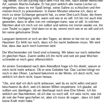
Tag herbei. Ich bin süchtig nach dem Fick mit ihm, nach seiner herrischen
Art, seinem Macho-Gehabe. Er hat jetzt wirklich alle meine Löcher so
eingeritten, dass es mir Spaß bringt, seine Sahne zu schlucken und ihm
meinen Arsch zu präsentieren. In klaren Minuten erkenne ich, dass er
mich zu einer Schlampe gemacht hat, zu einer Drei-Loch-Stute, die ihrem
Hengst zur Verfügung steht, wann und wie er es will. Ich bin mir auch klar
geworden, dass er alles von mir verlangen kann, was er will. In solchen
Nächten ekel ich mich vor mir selbst und nehme mir immer wieder vor, ihn
zum Teufel zu jagen. Und dann ist er da, nimmt mich wie er es will und ich
bin seine gehorsame Stute.
Langsam benimmt er sich an den Tagen, an denen er bei mir ist, wie der
Hausherr. Es fehlt nur noch, dass ich ihn nackt bedienen muss. Mir wird
klar, dass das auch noch kommen wird.
Die Wochenenden mit Gerd sind schwierig. Wir leben nur noch nebenher
im gleichen Haus. Zuerst wollte ich ihn nicht und seit ein paar Wochen
schneidet er mich ganz offensichtlich.
An einem Sonnabend nach dem Abendbrot frage ich ihn direkt, warum er
mich nicht mehr anfasst. Ob er eine Geliebte hat. Das Lachen klingt mir
noch in den Ohren. Lachend bekommt er die Worte, ich doch nicht, nun
wirklich ich doch nicht, kaum heraus.
"Ute, erst darf ich dich nicht anfassen, weil du es nicht willst und jetzt
beschwerst du dich, weil ich deinen Willen respektiere. Ich glaube, wir
sollten uns überlegen, ob wir überhaupt noch eine Ehe führen. Ich bin
wirklich am Nachdenken, ob ich das so noch will. Ich weis nicht, was mit
dir seit der Feier geschehen ist, aber ich muss dir sagen , dass ich bald
keine Kraft mehr habe."