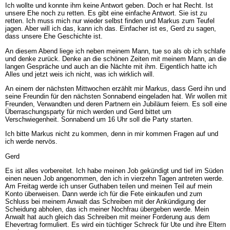
Ich wollte und konnte ihm keine Antwort geben. Doch er hat Recht. Ist
unsere Ehe noch zu retten. Es gibt eine einfache Antwort. Sie ist zu
retten. Ich muss mich nur wieder selbst finden und Markus zum Teufel
jagen. Aber will ich das, kann ich das. Einfacher ist es, Gerd zu sagen,
dass unsere Ehe Geschichte ist.
An diesem Abend liege ich neben meinem Mann, tue so als ob ich schlafe
und denke zurück. Denke an die schönen Zeiten mit meinem Mann, an die
langen Gespräche und auch an die Nächte mit ihm. Eigentlich hatte ich
Alles und jetzt weis ich nicht, was ich wirklich will.
An einem der nächsten Mittwochen erzählt mir Markus, dass Gerd ihn und
seine Freundin für den nächsten Sonnabend eingeladen hat. Wir wollen mit
Freunden, Verwandten und deren Partnern ein Jubiläum feiern. Es soll eine
Überraschungsparty für mich werden und Gerd bittet um
Verschwiegenheit. Sonnabend um 16 Uhr soll die Party starten.
Ich bitte Markus nicht zu kommen, denn in mir kommen Fragen auf und
ich werde nervös.
Gerd
Es ist alles vorbereitet. Ich habe meinen Job gekündigt und tief im Süden
einen neuen Job angenommen, den ich in vierzehn Tagen antreten werde.
Am Freitag werde ich unser Guthaben teilen und meinen Teil auf mein
Konto überweisen. Dann werde ich für die Fete einkaufen und zum
Schluss bei meinem Anwalt das Schreiben mit der Ankündigung der
Scheidung abholen, das ich meiner Nochfrau übergeben werde. Mein
Anwalt hat auch gleich das Schreiben mit meiner Forderung aus dem
Ehevertrag formuliert. Es wird ein tüchtiger Schreck für Ute und ihre Eltern