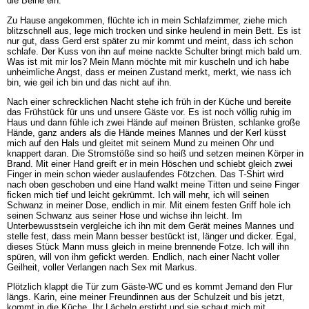
die Beine ein.
Zu Hause angekommen, flüchte ich in mein Schlafzimmer, ziehe mich
blitzschnell aus, lege mich trocken und sinke heulend in mein Bett. Es ist
nur gut, dass Gerd erst später zu mir kommt und meint, dass ich schon
schlafe. Der Kuss von ihn auf meine nackte Schulter bringt mich bald um.
Was ist mit mir los? Mein Mann möchte mit mir kuscheln und ich habe
unheimliche Angst, dass er meinen Zustand merkt, merkt, wie nass ich
bin, wie geil ich bin und das nicht auf ihn.
Nach einer schrecklichen Nacht stehe ich früh in der Küche und bereite
das Frühstück für uns und unsere Gäste vor. Es ist noch völlig ruhig im
Haus und dann fühle ich zwei Hände auf meinen Brüsten, schlanke große
Hände, ganz anders als die Hände meines Mannes und der Kerl küsst
mich auf den Hals und gleitet mit seinem Mund zu meinen Ohr und
knappert daran. Die Stromstöße sind so heiß und setzen meinen Körper in
Brand. Mit einer Hand greift er in mein Höschen und schiebt gleich zwei
Finger in mein schon wieder auslaufendes Fötzchen. Das T-Shirt wird
nach oben geschoben und eine Hand walkt meine Titten und seine Finger
ficken mich tief und leicht gekrümmt. Ich will mehr, ich will seinen
Schwanz in meiner Dose, endlich in mir. Mit einem festen Griff hole ich
seinen Schwanz aus seiner Hose und wichse ihn leicht. Im
Unterbewusstsein vergleiche ich ihn mit dem Gerät meines Mannes und
stelle fest, dass mein Mann besser bestückt ist, länger und dicker. Egal,
dieses Stück Mann muss gleich in meine brennende Fotze. Ich will ihn
spüren, will von ihm gefickt werden. Endlich, nach einer Nacht voller
Geilheit, voller Verlangen nach Sex mit Markus.
Plötzlich klappt die Tür zum Gäste-WC und es kommt Jemand den Flur
längs. Karin, eine meiner Freundinnen aus der Schulzeit und bis jetzt,
kommt in die Küche. Ihr Lächeln erstirbt und sie schaut mich mit