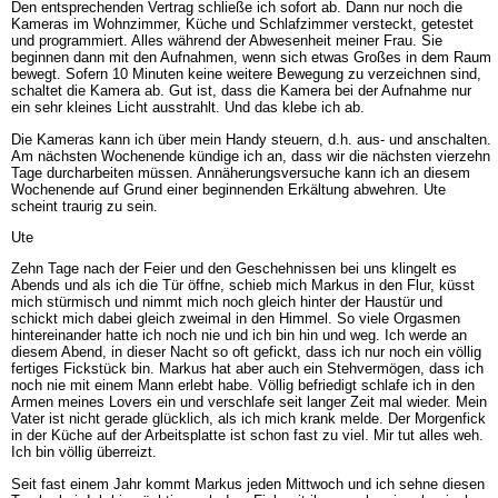
Den entsprechenden Vertrag schließe ich sofort ab. Dann nur noch die
Kameras im Wohnzimmer, Küche und Schlafzimmer versteckt, getestet
und programmiert. Alles während der Abwesenheit meiner Frau. Sie
beginnen dann mit den Aufnahmen, wenn sich etwas Großes in dem Raum
bewegt. Sofern 10 Minuten keine weitere Bewegung zu verzeichnen sind,
schaltet die Kamera ab. Gut ist, dass die Kamera bei der Aufnahme nur
ein sehr kleines Licht ausstrahlt. Und das klebe ich ab.
Die Kameras kann ich über mein Handy steuern, d.h. aus- und anschalten.
Am nächsten Wochenende kündige ich an, dass wir die nächsten vierzehn
Tage durcharbeiten müssen. Annäherungsversuche kann ich an diesem
Wochenende auf Grund einer beginnenden Erkältung abwehren. Ute
scheint traurig zu sein.
Ute
Zehn Tage nach der Feier und den Geschehnissen bei uns klingelt es
Abends und als ich die Tür öffne, schieb mich Markus in den Flur, küsst
mich stürmisch und nimmt mich noch gleich hinter der Haustür und
schickt mich dabei gleich zweimal in den Himmel. So viele Orgasmen
hintereinander hatte ich noch nie und ich bin hin und weg. Ich werde an
diesem Abend, in dieser Nacht so oft gefickt, dass ich nur noch ein völlig
fertiges Fickstück bin. Markus hat aber auch ein Stehvermögen, dass ich
noch nie mit einem Mann erlebt habe. Völlig befriedigt schlafe ich in den
Armen meines Lovers ein und verschlafe seit langer Zeit mal wieder. Mein
Vater ist nicht gerade glücklich, als ich mich krank melde. Der Morgenfick
in der Küche auf der Arbeitsplatte ist schon fast zu viel. Mir tut alles weh.
Ich bin völlig überreizt.
Seit fast einem Jahr kommt Markus jeden Mittwoch und ich sehne diesen