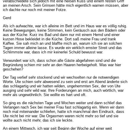
verabschiedete sich jedoch mit eine heißen Kuss und einem festen Griff
an meinen Arsch. Sein Grinsen hätte mich eigentlich warnen müssen, aber
ich dachte nur noch mit meiner Fotze.
Gerd
Als ich aufwachte, war ich alleine im Bett und im Haus war es völlig ruhig.
Keine Bewegungen, keine Stimmen, kein Geräusch aus den Bädern oder
aus der Küche. Kurz ins Bad und dann nur mit einem Hemd und einer
kurzen Hose bekleidet in die Küche. Dort saß meine Frau und trank
Kaffee. Sie sah mich an und blaffte mich an, warum ich sie an solchen
Tagen immer alleine lasse. Es wurde ein wirklich ernster Streit und das
Schlimmste war, dass ich mir keinerlei Schuld bewusst war.
Verwundert war ich, dass schon alle Gäste abgefahren sind und die
Begründung schien mir sehr an den Haaren herbeigeholt. Was war hier
geschehen?
Der Tag verlief sehr stockend und wir wechselten nur de notwendigen
Worte. Ute schien sehr abwesend zu sein und erst am Abend änderte sich
das schlagartig und wir hatten wilden, ungehemmten Sex, der von Ute
ausging und sehr wild war. Ihre Forderungen an mich, auch wörtlich, war
mehr als ungewöhnlich. Sie wollte es hart und oft.
So ging es die nächsten Tage und Wochen weiter und dann schlief das
Verlangen nach Sex bei meiner Frau fast schlagartig ein. Wenn wir dann
noch mal miteinander schliefen, hatte ich manchmal den Eindruck, dass
Ute nicht bei mir war. Die Orgasmen waren nicht mehr so tief und sie
wollte auch nicht mehr, das ich sie leckte.
An einem Mittwoch, ich war seit Beginn der Woche auf einer weit