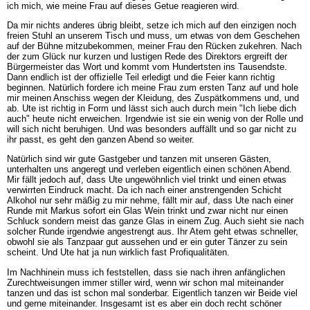
ich mich, wie meine Frau auf dieses Getue reagieren wird.
Da mir nichts anderes übrig bleibt, setze ich mich auf den einzigen noch
freien Stuhl an unserem Tisch und muss, um etwas von dem Geschehen
auf der Bühne mitzubekommen, meiner Frau den Rücken zukehren. Nach
der zum Glück nur kurzen und lustigen Rede des Direktors ergreift der
Bürgermeister das Wort und kommt vom Hundertsten ins Tausendste.
Dann endlich ist der offizielle Teil erledigt und die Feier kann richtig
beginnen. Natürlich fordere ich meine Frau zum ersten Tanz auf und hole
mir meinen Anschiss wegen der Kleidung, des Zuspätkommens und, und
ab. Ute ist richtig in Form und lässt sich auch durch mein "Ich liebe dich
auch" heute nicht erweichen. Irgendwie ist sie ein wenig von der Rolle und
will sich nicht beruhigen. Und was besonders auffällt und so gar nicht zu
ihr passt, es geht den ganzen Abend so weiter.
Natürlich sind wir gute Gastgeber und tanzen mit unseren Gästen,
unterhalten uns angeregt und verleben eigentlich einen schönen Abend.
Mir fällt jedoch auf, dass Ute ungewöhnlich viel trinkt und einen etwas
verwirrten Eindruck macht. Da ich nach einer anstrengenden Schicht
Alkohol nur sehr mäßig zu mir nehme, fällt mir auf, dass Ute nach einer
Runde mit Markus sofort ein Glas Wein trinkt und zwar nicht nur einen
Schluck sondern meist das ganze Glas in einem Zug. Auch sieht sie nach
solcher Runde irgendwie angestrengt aus. Ihr Atem geht etwas schneller,
obwohl sie als Tanzpaar gut aussehen und er ein guter Tänzer zu sein
scheint. Und Ute hat ja nun wirklich fast Profiqualitäten.
Im Nachhinein muss ich feststellen, dass sie nach ihren anfänglichen
Zurechtweisungen immer stiller wird, wenn wir schon mal miteinander
tanzen und das ist schon mal sonderbar. Eigentlich tanzen wir Beide viel
und gerne miteinander. Insgesamt ist es aber ein doch recht schöner