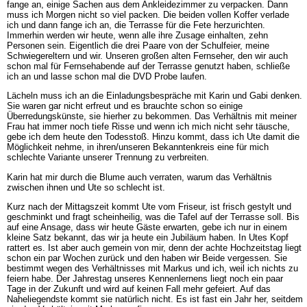
fange an, einige Sachen aus dem Ankleidezimmer zu verpacken. Dann
muss ich Morgen nicht so viel packen. Die beiden vollen Koffer verlade
ich und dann fange ich an, die Terrasse für die Fete herzurichten.
Immerhin werden wir heute, wenn alle ihre Zusage einhalten, zehn
Personen sein. Eigentlich die drei Paare von der Schulfeier, meine
Schwiegereltern und wir. Unseren großen alten Fernseher, den wir auch
schon mal für Fernsehabende auf der Terrasse genutzt haben, schließe
ich an und lasse schon mal die DVD Probe laufen.
Lächeln muss ich an die Einladungsbespräche mit Karin und Gabi denken.
Sie waren gar nicht erfreut und es brauchte schon so einige
Überredungskünste, sie hierher zu bekommen. Das Verhältnis mit meiner
Frau hat immer noch tiefe Risse und wenn ich mich nicht sehr täusche,
gebe ich dem heute den Todesstoß. Hinzu kommt, dass ich Ute damit die
Möglichkeit nehme, in ihren/unseren Bekanntenkreis eine für mich
schlechte Variante unserer Trennung zu verbreiten.
Karin hat mir durch die Blume auch verraten, warum das Verhältnis
zwischen ihnen und Ute so schlecht ist.
Kurz nach der Mittagszeit kommt Ute vom Friseur, ist frisch gestylt und
geschminkt und fragt scheinheilig, was die Tafel auf der Terrasse soll. Bis
auf eine Ansage, dass wir heute Gäste erwarten, gebe ich nur in einem
kleine Satz bekannt, das wir ja heute ein Jubiläum haben. In Utes Kopf
rattert es. Ist aber auch gemein von mir, denn der achte Hochzeitstag liegt
schon ein par Wochen zurück und den haben wir Beide vergessen. Sie
bestimmt wegen des Verhältnisses mit Markus und ich, weil ich nichts zu
feiern habe. Der Jahrestag unseres Kennenlernens liegt noch ein paar
Tage in der Zukunft und wird auf keinen Fall mehr gefeiert. Auf das
Naheliegendste kommt sie natürlich nicht. Es ist fast ein Jahr her, seitdem