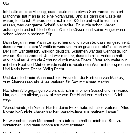
Ute
Ich hatte so eine Ahnung, dass heute noch etwas Schlimmes passiert.
Manchmal hat man ja so eine Vorahnung. Und als dann die Gäste da
waren, lotste ich Markus noch mal in die Küche und wollte von ihm
wissen, was der ganze Scheiß hier sollte. Er wurde schon wieder
aufdringlich und ich blöde Kuh ließ mich küssen und seine Finger waren
schon wieder in meinem Slip.
Dann begann mein Mann zu sprechen und ich wusste, dass es geschieht,
dass er von meinem Verhältnis weis und mich gnadenlos bloß stellen wird.
Der Film war deutlich, wirklich deutlich. Schämen war das Geringste, ich
war am Boden zerstört. Jetzt war mir klar, dass ich alles verloren hatte,
wirklich alles. Auch die Achtung durch meine Eltern. Vater schüttelte nur
mit dem Kopf und Mutter würde wohl nie wieder ein Wort mit mir sprechen.
Und Karin hatte Recht. Völlig Recht.
Und dann lud mein Mann noch die Freundin, die Partnerin von Markus,
zum Abendessen ein. Alles verloren für Sex mit einem Macho.
Nachdem Alle gegangen waren, saß ich in meinem Sessel und mir wurde
klar, dass ich alleine, ganz alleine war. Die Hand von Markus stieß ich
weg.
"Verschwinde, du Arsch. Nur für deine Ficks habe ich alles verloren. Alles.
Komm bloß nicht wieder hier her. Verschwinde aus meinem Leben."
Es war schon nach Mitternacht, als ich es schaffte, mich ins Bett zu
schleichen. Und dann konnte ich nicht schlafen.