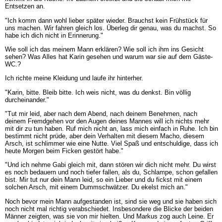
Entsetzen an.
"Ich komm dann wohl lieber später wieder. Brauchst kein Frühstück für
uns machen. Wir fahren gleich los. Überleg dir genau, was du machst. So
habe ich dich nicht in Erinnerung."
Wie soll ich das meinem Mann erklären? Wie soll ich ihm ins Gesicht
sehen? Was Alles hat Karin gesehen und warum war sie auf dem Gäste-
WC.?
Ich richte meine Kleidung und laufe ihr hinterher.
"Karin, bitte. Bleib bitte. Ich weis nicht, was du denkst. Bin völlig
durcheinander."
"Tut mir leid, aber nach dem Abend, nach deinem Benehmen, nach
deinem Fremdgehen vor den Augen deines Mannes will ich nichts mehr
mit dir zu tun haben. Ruf mich nicht an, lass mich einfach in Ruhe. Ich bin
bestimmt nicht prüde, aber dein Verhalten mit diesem Macho, diesem
Arsch, ist schlimmer wie eine Nutte. Viel Spaß und entschuldige, dass ich
heute Morgen beim Ficken gestört habe."
"Und ich nehme Gabi gleich mit, dann stören wir dich nicht mehr. Du wirst
es noch bedauern und noch tiefer fallen, als du, Schlampe, schon gefallen
bist. Mir tut nur dein Mann leid, so ein Lieber und du fickst mit einem
solchen Arsch, mit einem Dummschwätzer. Du ekelst mich an."
Noch bevor mein Mann aufgestanden ist, sind sie weg und sie haben sich
noch nicht mal richtig verabschiedet. Insbesondere die Blicke der beiden
Männer zeigten, was sie von mir hielten. Und Markus zog auch Leine. Er