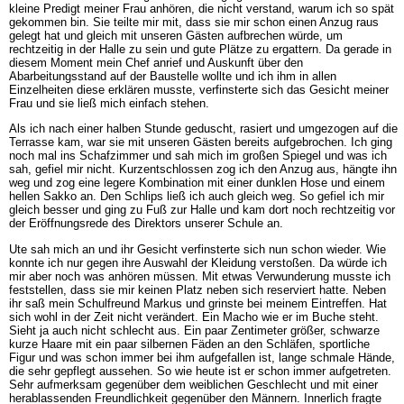
kleine Predigt meiner Frau anhören, die nicht verstand, warum ich so spät
gekommen bin. Sie teilte mir mit, dass sie mir schon einen Anzug raus
gelegt hat und gleich mit unseren Gästen aufbrechen würde, um
rechtzeitig in der Halle zu sein und gute Plätze zu ergattern. Da gerade in
diesem Moment mein Chef anrief und Auskunft über den
Abarbeitungsstand auf der Baustelle wollte und ich ihm in allen
Einzelheiten diese erklären musste, verfinsterte sich das Gesicht meiner
Frau und sie ließ mich einfach stehen.
Als ich nach einer halben Stunde geduscht, rasiert und umgezogen auf die
Terrasse kam, war sie mit unseren Gästen bereits aufgebrochen. Ich ging
noch mal ins Schafzimmer und sah mich im großen Spiegel und was ich
sah, gefiel mir nicht. Kurzentschlossen zog ich den Anzug aus, hängte ihn
weg und zog eine legere Kombination mit einer dunklen Hose und einem
hellen Sakko an. Den Schlips ließ ich auch gleich weg. So gefiel ich mir
gleich besser und ging zu Fuß zur Halle und kam dort noch rechtzeitig vor
der Eröffnungsrede des Direktors unserer Schule an.
Ute sah mich an und ihr Gesicht verfinsterte sich nun schon wieder. Wie
konnte ich nur gegen ihre Auswahl der Kleidung verstoßen. Da würde ich
mir aber noch was anhören müssen. Mit etwas Verwunderung musste ich
feststellen, dass sie mir keinen Platz neben sich reserviert hatte. Neben
ihr saß mein Schulfreund Markus und grinste bei meinem Eintreffen. Hat
sich wohl in der Zeit nicht verändert. Ein Macho wie er im Buche steht.
Sieht ja auch nicht schlecht aus. Ein paar Zentimeter größer, schwarze
kurze Haare mit ein paar silbernen Fäden an den Schläfen, sportliche
Figur und was schon immer bei ihm aufgefallen ist, lange schmale Hände,
die sehr gepflegt aussehen. So wie heute ist er schon immer aufgetreten.
Sehr aufmerksam gegenüber dem weiblichen Geschlecht und mit einer
herablassenden Freundlichkeit gegenüber den Männern. Innerlich fragte