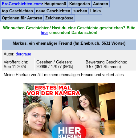
EroGeschichten.com
: Hauptmenü
Kategorien
Autoren
top Geschichten
neue Geschichten
suchen
Links
Optionen für Autoren
Zeichengrösse
Wir suchen Geschichten! Hast du eine Geschichte geschrieben? Bitte
hier
einsenden! Danke schön!
Markus, ein ehemaliger Freund
(fm:Ehebruch,
5631
Wörter)
Autor:
dergraue
Veröffentlicht:
Gesehen / Gelesen:
Bewertung Geschichte:
Sep 11 2024
20966 / 17977 [86%]
9.57 (351 Stimmen)
Meine Ehefrau verfällt meinem ehemaligen Freund und verliert alles