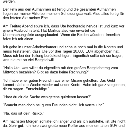
werden.
Der Film aus den Aufnahmen ist fertig und die gesamten Aufnahmen
liegen bei meiner Akte bei meinem Scheidungsanwalt. Also alles fertig für
den letzten Akt meiner Ehe.
Am Freitag Abend spüre ich, dass Ute hochgradig nervös ist und kurz vor
einem Ausbruch steht. Hat Markus also wie erwartet die
Überraschungsfete ausgeplaudert. Wenn die Beiden wüssten. Innerlich
feixe ich mir einen.
Ich gehe in unser Arbeitszimmer und schaue noch mal in die Konten und
muss feststellen, dass Ute vor drei Tagen 10.000 EUR abgehoben hat.
Muss ich bei der Teilung berücksichtigen. Eigentlich sollte ich sie fragen,
was sie mit so viel Bargeld will.
"Hallo Ute, was willst du eigentlich mit den großen Bargeldbetrag vom
Mittwoch bezahlen? Gibt es dazu keine Rechnung?"
"Ich habe einer guten Freundin aus einer Misere geholfen. Das Geld
kommt nächste Woche wieder auf unser Konto. Habe ich ganz vergessen,
dir zu sagen. Entschuldige."
"Hast du dir die Sache wenigstens quittieren lassen?"
"Braucht man doch bei guten Freunden nicht. Ich vertrau ihr."
"Na, das ist dein Risiko."
Am nächsten Morgen schlafe ich länger und als ich aufstehe, ist Ute nicht
da. Sehr gut. Ich hole zwei große neue Koffer aus meinem alten SUV und