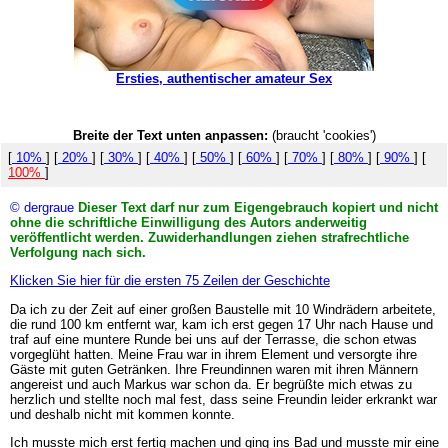
Ersties, authentischer amateur Sex
Breite der Text unten anpassen:
(braucht 'cookies')
[
10%
] [
20%
] [
30%
] [
40%
] [
50%
] [
60%
] [
70%
] [
80%
] [
90%
] [
100%
]
© dergraue
Dieser Text darf nur zum Eigengebrauch kopiert und nicht
ohne die schriftliche Einwilligung des Autors anderweitig
veröffentlicht werden. Zuwiderhandlungen ziehen strafrechtliche
Verfolgung nach sich.
Klicken Sie hier für die ersten 75 Zeilen der Geschichte
Da ich zu der Zeit auf einer großen Baustelle mit 10 Windrädern arbeitete,
die rund 100 km entfernt war, kam ich erst gegen 17 Uhr nach Hause und
traf auf eine muntere Runde bei uns auf der Terrasse, die schon etwas
vorgeglüht hatten. Meine Frau war in ihrem Element und versorgte ihre
Gäste mit guten Getränken. Ihre Freundinnen waren mit ihren Männern
angereist und auch Markus war schon da. Er begrüßte mich etwas zu
herzlich und stellte noch mal fest, dass seine Freundin leider erkrankt war
und deshalb nicht mit kommen konnte.
Ich musste mich erst fertig machen und ging ins Bad und musste mir eine