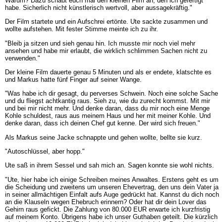
Warum? Dazu schaut euch mal den kleinen Film an, den ich gefertigt
habe. Sicherlich nicht künstlerisch wertvoll, aber aussagekräftig."
Der Film startete und ein Aufschrei ertönte. Ute sackte zusammen und
wollte aufstehen. Mit fester Stimme meinte ich zu ihr.
"Bleib ja sitzen und sieh genau hin. Ich musste mir noch viel mehr
ansehen und habe mir erlaubt, die wirklich schlimmen Sachen nicht zu
verwenden."
Der kleine Film dauerte genau 5 Minuten und als er endete, klatschte es
und Markus hatte fünf Finger auf seiner Wange.
"Was habe ich dir gesagt, du perverses Schwein. Noch eine solche Sache
und du fliegst achtkantig raus. Sieh zu, wie du zurecht kommst. Mit mir
und bei mir nicht mehr. Und denke daran, dass du mir noch eine Menge
Kohle schuldest, raus aus meinem Haus und her mit meiner Kohle. Und
denke daran, dass ich deinen Chef gut kenne. Der wird sich freuen."
Als Markus seine Jacke schnappte und gehen wollte, bellte sie kurz.
"Autoschlüssel, aber hopp."
Ute saß in ihrem Sessel und sah mich an. Sagen konnte sie wohl nichts.
"Ute, hier habe ich einige Schreiben meines Anwaltes. Erstens geht es um
die Scheidung und zweitens um unseren Ehevertrag, den uns dein Vater ja
in seiner allmächtigen Einfalt aufs Auge gedrückt hat. Kannst du dich noch
an die Klauseln wegen Ehebruch erinnern? Oder hat dir dein Lover das
Gehirn raus gefickt. Die Zahlung von 80.000 EUR erwarte ich kurzfristig
auf meinem Konto. Übrigens habe ich unser Guthaben geteilt. Die kürzlich