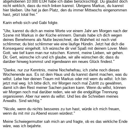
abgehobenen 10.000 EUR habe ich dabei berücksichtigt. Du glaubst doch
nicht wirklich, dass du mich linken kannst. Übrigens Markus, du kannst
hier bleiben. Ute hat ja den Platz, den du immer Mittwochs eingenommen
hast, jetzt total frei."
Karin erhob sich und Gabi folgte.
"Ute, kannst du dich an meine Worte vor einem Jahr am Morgen nach der
Szene mit Markus in der Küche erinnern. Damals habe ich dich wegen
deines Benehmens als Nutte bezeichnet, die Wahrheit ist noch viel
schlimmer, du bist schlimmer wie eine läufige Hündin. Jetzt hat dich die
Konsequenz eingeholt. Ich wünsche dir viel Spaß mit deinem Lover. Mein
Gott, wie tief kann man nur rutschen. Kommt, meine Lieben, wir gehen.
Dir, Gert, wünsche ich und ich glaube, wir alle wünschen dir, dass du
darüber hinweg kommst und irgendwann ein neues Glück findest."
"Danke, nur zur Kenntnis, meine Nochehefrau, ich ziehe noch dieses
Wochenende aus. Es ist dein Haus und du kannst damit machen, was du
willst. Lebe hier deinen Traum mit Markus oder mit wem du willst. Ich bin
jetzt mal weg. Ich bitte dich, mir Morgen noch mal Zutritt zu gewähren,
damit ich den Rest meiner Sachen packen kann. Wenn du willst, können
wir Morgen noch mal darüber reden, wie wir die endgültige Trennung
organisieren. Aber nur wenn du willst. Und lies die Schreiben meines
Anwalts. Sind wichtig."
"Nicole, wenn du nichts besseres zu tun hast, würde ich mich freuen,
wenn du mit mir zu Abend essen würdest."
Meine Schwiegermutter sah mich an und fragte, ob es das wirkliche Ende
wäre, was ich bejahrte.