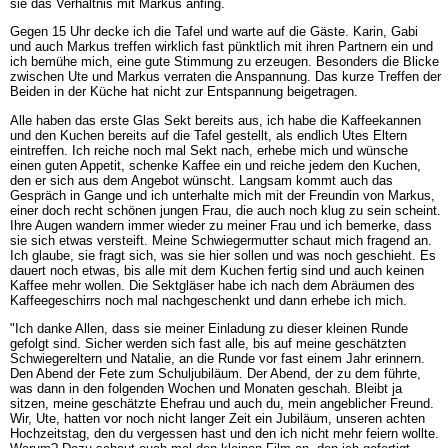
sie das Verhältnis mit Markus anfing.
Gegen 15 Uhr decke ich die Tafel und warte auf die Gäste. Karin, Gabi
und auch Markus treffen wirklich fast pünktlich mit ihren Partnern ein und
ich bemühe mich, eine gute Stimmung zu erzeugen. Besonders die Blicke
zwischen Ute und Markus verraten die Anspannung. Das kurze Treffen der
Beiden in der Küche hat nicht zur Entspannung beigetragen.
Alle haben das erste Glas Sekt bereits aus, ich habe die Kaffeekannen
und den Kuchen bereits auf die Tafel gestellt, als endlich Utes Eltern
eintreffen. Ich reiche noch mal Sekt nach, erhebe mich und wünsche
einen guten Appetit, schenke Kaffee ein und reiche jedem den Kuchen,
den er sich aus dem Angebot wünscht. Langsam kommt auch das
Gespräch in Gange und ich unterhalte mich mit der Freundin von Markus,
einer doch recht schönen jungen Frau, die auch noch klug zu sein scheint.
Ihre Augen wandern immer wieder zu meiner Frau und ich bemerke, dass
sie sich etwas versteift. Meine Schwiegermutter schaut mich fragend an.
Ich glaube, sie fragt sich, was sie hier sollen und was noch geschieht. Es
dauert noch etwas, bis alle mit dem Kuchen fertig sind und auch keinen
Kaffee mehr wollen. Die Sektgläser habe ich nach dem Abräumen des
Kaffeegeschirrs noch mal nachgeschenkt und dann erhebe ich mich.
"Ich danke Allen, dass sie meiner Einladung zu dieser kleinen Runde
gefolgt sind. Sicher werden sich fast alle, bis auf meine geschätzten
Schwiegereltern und Natalie, an die Runde vor fast einem Jahr erinnern.
Den Abend der Fete zum Schuljubiläum. Der Abend, der zu dem führte,
was dann in den folgenden Wochen und Monaten geschah. Bleibt ja
sitzen, meine geschätzte Ehefrau und auch du, mein angeblicher Freund.
Wir, Ute, hatten vor noch nicht langer Zeit ein Jubiläum, unseren achten
Hochzeitstag, den du vergessen hast und den ich nicht mehr feiern wollte.