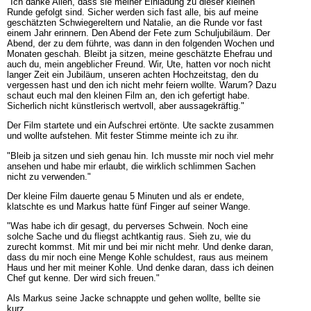
"Ich danke Allen, dass sie meiner Einladung zu dieser kleinen
Runde gefolgt sind. Sicher werden sich fast alle, bis auf meine
geschätzten Schwiegereltern und Natalie, an die Runde vor fast
einem Jahr erinnern. Den Abend der Fete zum Schuljubiläum. Der
Abend, der zu dem führte, was dann in den folgenden Wochen und
Monaten geschah. Bleibt ja sitzen, meine geschätzte Ehefrau und
auch du, mein angeblicher Freund. Wir, Ute, hatten vor noch nicht
langer Zeit ein Jubiläum, unseren achten Hochzeitstag, den du
vergessen hast und den ich nicht mehr feiern wollte. Warum? Dazu
schaut euch mal den kleinen Film an, den ich gefertigt habe.
Sicherlich nicht künstlerisch wertvoll, aber aussagekräftig."
Der Film startete und ein Aufschrei ertönte. Ute sackte zusammen
und wollte aufstehen. Mit fester Stimme meinte ich zu ihr.
"Bleib ja sitzen und sieh genau hin. Ich musste mir noch viel mehr
ansehen und habe mir erlaubt, die wirklich schlimmen Sachen
nicht zu verwenden."
Der kleine Film dauerte genau 5 Minuten und als er endete,
klatschte es und Markus hatte fünf Finger auf seiner Wange.
"Was habe ich dir gesagt, du perverses Schwein. Noch eine
solche Sache und du fliegst achtkantig raus. Sieh zu, wie du
zurecht kommst. Mit mir und bei mir nicht mehr. Und denke daran,
dass du mir noch eine Menge Kohle schuldest, raus aus meinem
Haus und her mit meiner Kohle. Und denke daran, dass ich deinen
Chef gut kenne. Der wird sich freuen."
Als Markus seine Jacke schnappte und gehen wollte, bellte sie
kurz.