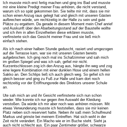
Ich musste mich erst fertig machen und ging ins Bad und musste
mir eine kleine Predigt meiner Frau anhören, die nicht verstand,
warum ich so spät gekommen bin. Sie teilte mir mit, dass sie mir
schon einen Anzug raus gelegt hat und gleich mit unseren Gästen
aufbrechen würde, um rechtzeitig in der Halle zu sein und gute
Plätze zu ergattern. Da gerade in diesem Moment mein Chef anrief
und Auskunft über den Abarbeitungsstand auf der Baustelle wollte
und ich ihm in allen Einzelheiten diese erklären musste,
verfinsterte sich das Gesicht meiner Frau und sie ließ mich
einfach stehen.
Als ich nach einer halben Stunde geduscht, rasiert und umgezogen
auf die Terrasse kam, war sie mit unseren Gästen bereits
aufgebrochen. Ich ging noch mal ins Schafzimmer und sah mich
im großen Spiegel und was ich sah, gefiel mir nicht.
Kurzentschlossen zog ich den Anzug aus, hängte ihn weg und zog
eine legere Kombination mit einer dunklen Hose und einem hellen
Sakko an. Den Schlips ließ ich auch gleich weg. So gefiel ich mir
gleich besser und ging zu Fuß zur Halle und kam dort noch
rechtzeitig vor der Eröffnungsrede des Direktors unserer Schule
an.
Ute sah mich an und ihr Gesicht verfinsterte sich nun schon
wieder. Wie konnte ich nur gegen ihre Auswahl der Kleidung
verstoßen. Da würde ich mir aber noch was anhören müssen. Mit
etwas Verwunderung musste ich feststellen, dass sie mir keinen
Platz neben sich reserviert hatte. Neben ihr saß mein Schulfreund
Markus und grinste bei meinem Eintreffen. Hat sich wohl in der
Zeit nicht verändert. Ein Macho wie er im Buche steht. Sieht ja
auch nicht schlecht aus. Ein paar Zentimeter größer, schwarze