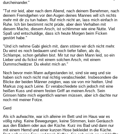
durcheinander."
"Tut mir leid, aber nach dem Abend, nach deinem Benehmen, nach
deinem Fremdgehen vor den Augen deines Mannes will ich nichts
mehr mit dir zu tun haben. Ruf mich nicht an, lass mich einfach in
Ruhe. Ich bin bestimmt nicht prüde, aber dein Verhalten mit
diesem Macho, diesem Arsch, ist schlimmer wie eine Nutte. Viel
Spaß und entschuldige, dass ich heute Morgen beim Ficken
gestört habe."
"Und ich nehme Gabi gleich mit, dann stören wir dich nicht mehr.
Du wirst es noch bedauern und noch tiefer fallen, als du,
Schlampe, schon gefallen bist. Mir tut nur dein Mann leid, so ein
Lieber und du fickst mit einem solchen Arsch, mit einem
Dummschwätzer. Du ekelst mich an."
Noch bevor mein Mann aufgestanden ist, sind sie weg und sie
haben sich noch nicht mal richtig verabschiedet. Insbesondere die
Blicke der beiden Männer zeigten, was sie von mir hielten. Und
Markus zog auch Leine. Er verabschiedete sich jedoch mit eine
heißen Kuss und einem festen Griff an meinen Arsch. Sein
Grinsen hätte mich eigentlich warnen müssen, aber ich dachte nur
noch mit meiner Fotze.
Gerd
Als ich aufwachte, war ich alleine im Bett und im Haus war es
völlig ruhig. Keine Bewegungen, keine Stimmen, kein Geräusch
aus den Bädern oder aus der Küche. Kurz ins Bad und dann nur
mit einem Hemd und einer kurzen Hose bekleidet in die Küche.