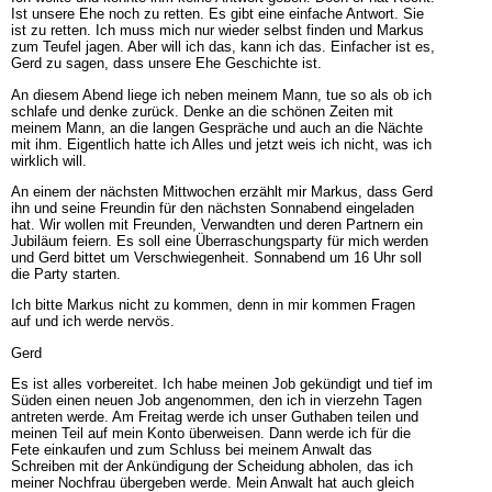
Ist unsere Ehe noch zu retten. Es gibt eine einfache Antwort. Sie
ist zu retten. Ich muss mich nur wieder selbst finden und Markus
zum Teufel jagen. Aber will ich das, kann ich das. Einfacher ist es,
Gerd zu sagen, dass unsere Ehe Geschichte ist.
An diesem Abend liege ich neben meinem Mann, tue so als ob ich
schlafe und denke zurück. Denke an die schönen Zeiten mit
meinem Mann, an die langen Gespräche und auch an die Nächte
mit ihm. Eigentlich hatte ich Alles und jetzt weis ich nicht, was ich
wirklich will.
An einem der nächsten Mittwochen erzählt mir Markus, dass Gerd
ihn und seine Freundin für den nächsten Sonnabend eingeladen
hat. Wir wollen mit Freunden, Verwandten und deren Partnern ein
Jubiläum feiern. Es soll eine Überraschungsparty für mich werden
und Gerd bittet um Verschwiegenheit. Sonnabend um 16 Uhr soll
die Party starten.
Ich bitte Markus nicht zu kommen, denn in mir kommen Fragen
auf und ich werde nervös.
Gerd
Es ist alles vorbereitet. Ich habe meinen Job gekündigt und tief im
Süden einen neuen Job angenommen, den ich in vierzehn Tagen
antreten werde. Am Freitag werde ich unser Guthaben teilen und
meinen Teil auf mein Konto überweisen. Dann werde ich für die
Fete einkaufen und zum Schluss bei meinem Anwalt das
Schreiben mit der Ankündigung der Scheidung abholen, das ich
meiner Nochfrau übergeben werde. Mein Anwalt hat auch gleich