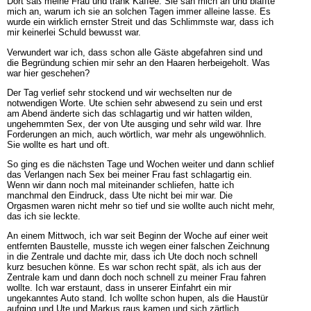
Dort saß meine Frau und trank Kaffee. Sie sah mich an und blaffte
mich an, warum ich sie an solchen Tagen immer alleine lasse. Es
wurde ein wirklich ernster Streit und das Schlimmste war, dass ich
mir keinerlei Schuld bewusst war.
Verwundert war ich, dass schon alle Gäste abgefahren sind und
die Begründung schien mir sehr an den Haaren herbeigeholt. Was
war hier geschehen?
Der Tag verlief sehr stockend und wir wechselten nur de
notwendigen Worte. Ute schien sehr abwesend zu sein und erst
am Abend änderte sich das schlagartig und wir hatten wilden,
ungehemmten Sex, der von Ute ausging und sehr wild war. Ihre
Forderungen an mich, auch wörtlich, war mehr als ungewöhnlich.
Sie wollte es hart und oft.
So ging es die nächsten Tage und Wochen weiter und dann schlief
das Verlangen nach Sex bei meiner Frau fast schlagartig ein.
Wenn wir dann noch mal miteinander schliefen, hatte ich
manchmal den Eindruck, dass Ute nicht bei mir war. Die
Orgasmen waren nicht mehr so tief und sie wollte auch nicht mehr,
das ich sie leckte.
An einem Mittwoch, ich war seit Beginn der Woche auf einer weit
entfernten Baustelle, musste ich wegen einer falschen Zeichnung
in die Zentrale und dachte mir, dass ich Ute doch noch schnell
kurz besuchen könne. Es war schon recht spät, als ich aus der
Zentrale kam und dann doch noch schnell zu meiner Frau fahren
wollte. Ich war erstaunt, dass in unserer Einfahrt ein mir
ungekanntes Auto stand. Ich wollte schon hupen, als die Haustür
aufging und Ute und Markus raus kamen und sich zärtlich