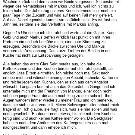
Wochen zurück und den haben wir Beide vergessen. Sie bestimmt
wegen des Verhältnisses mit Markus und ich, weil ich nichts zu
feiern habe. Der Jahrestag unseres Kennenlernens liegt noch ein
paar Tage in der Zukunft und wird auf keinen Fall mehr gefeiert.
Auf das Naheliegendste kommt sie natürlich nicht. Es ist fast ein
Jahr her, seitdem sie das Verhältnis mit Markus anfing.
Gegen 15 Uhr decke ich die Tafel und warte auf die Gäste. Karin,
Gabi und auch Markus treffen wirklich fast pünktlich mit ihren
Partnern ein und ich bemühe mich, eine gute Stimmung zu
erzeugen. Besonders die Blicke zwischen Ute und Markus
verraten die Anspannung. Das kurze Treffen der Beiden in der
Küche hat nicht zur Entspannung beigetragen.
Alle haben das erste Glas Sekt bereits aus, ich habe die
Kaffeekannen und den Kuchen bereits auf die Tafel gestellt, als
endlich Utes Eltern eintreffen. Ich reiche noch mal Sekt nach,
erhebe mich und wünsche einen guten Appetit, schenke Kaffee ein
und reiche jedem den Kuchen, den er sich aus dem Angebot
wünscht. Langsam kommt auch das Gespräch in Gange und ich
unterhalte mich mit der Freundin von Markus, einer doch recht
schönen jungen Frau, die auch noch klug zu sein scheint. Ihre
Augen wandern immer wieder zu meiner Frau und ich bemerke,
dass sie sich etwas versteift. Meine Schwiegermutter schaut mich
fragend an. Ich glaube, sie fragt sich, was sie hier sollen und was
noch geschieht. Es dauert noch etwas, bis alle mit dem Kuchen
fertig sind und auch keinen Kaffee mehr wollen. Die Sektgläser
habe ich nach dem Abräumen des Kaffeegeschirrs noch mal
nachgeschenkt und dann erhebe ich mich.