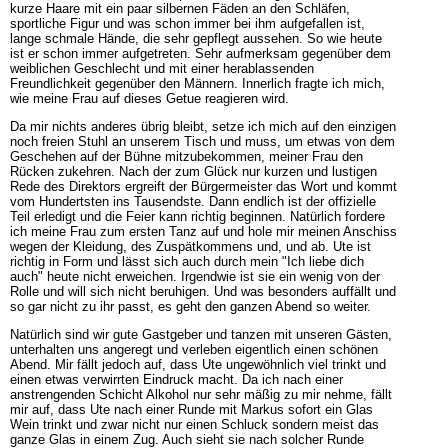
kurze Haare mit ein paar silbernen Fäden an den Schläfen,
sportliche Figur und was schon immer bei ihm aufgefallen ist,
lange schmale Hände, die sehr gepflegt aussehen. So wie heute
ist er schon immer aufgetreten. Sehr aufmerksam gegenüber dem
weiblichen Geschlecht und mit einer herablassenden
Freundlichkeit gegenüber den Männern. Innerlich fragte ich mich,
wie meine Frau auf dieses Getue reagieren wird.
Da mir nichts anderes übrig bleibt, setze ich mich auf den einzigen
noch freien Stuhl an unserem Tisch und muss, um etwas von dem
Geschehen auf der Bühne mitzubekommen, meiner Frau den
Rücken zukehren. Nach der zum Glück nur kurzen und lustigen
Rede des Direktors ergreift der Bürgermeister das Wort und kommt
vom Hundertsten ins Tausendste. Dann endlich ist der offizielle
Teil erledigt und die Feier kann richtig beginnen. Natürlich fordere
ich meine Frau zum ersten Tanz auf und hole mir meinen Anschiss
wegen der Kleidung, des Zuspätkommens und, und ab. Ute ist
richtig in Form und lässt sich auch durch mein "Ich liebe dich
auch" heute nicht erweichen. Irgendwie ist sie ein wenig von der
Rolle und will sich nicht beruhigen. Und was besonders auffällt und
so gar nicht zu ihr passt, es geht den ganzen Abend so weiter.
Natürlich sind wir gute Gastgeber und tanzen mit unseren Gästen,
unterhalten uns angeregt und verleben eigentlich einen schönen
Abend. Mir fällt jedoch auf, dass Ute ungewöhnlich viel trinkt und
einen etwas verwirrten Eindruck macht. Da ich nach einer
anstrengenden Schicht Alkohol nur sehr mäßig zu mir nehme, fällt
mir auf, dass Ute nach einer Runde mit Markus sofort ein Glas
Wein trinkt und zwar nicht nur einen Schluck sondern meist das
ganze Glas in einem Zug. Auch sieht sie nach solcher Runde