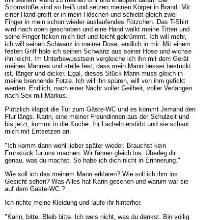
Stromstöße sind so heiß und setzen meinen Körper in Brand. Mit
einer Hand greift er in mein Höschen und schiebt gleich zwei
Finger in mein schon wieder auslaufendes Fötzchen. Das T-Shirt
wird nach oben geschoben und eine Hand walkt meine Titten und
seine Finger ficken mich tief und leicht gekrümmt. Ich will mehr,
ich will seinen Schwanz in meiner Dose, endlich in mir. Mit einem
festen Griff hole ich seinen Schwanz aus seiner Hose und wichse
ihn leicht. Im Unterbewusstsein vergleiche ich ihn mit dem Gerät
meines Mannes und stelle fest, dass mein Mann besser bestückt
ist, länger und dicker. Egal, dieses Stück Mann muss gleich in
meine brennende Fotze. Ich will ihn spüren, will von ihm gefickt
werden. Endlich, nach einer Nacht voller Geilheit, voller Verlangen
nach Sex mit Markus.
Plötzlich klappt die Tür zum Gäste-WC und es kommt Jemand den
Flur längs. Karin, eine meiner Freundinnen aus der Schulzeit und
bis jetzt, kommt in die Küche. Ihr Lächeln erstirbt und sie schaut
mich mit Entsetzen an.
"Ich komm dann wohl lieber später wieder. Brauchst kein
Frühstück für uns machen. Wir fahren gleich los. Überleg dir
genau, was du machst. So habe ich dich nicht in Erinnerung."
Wie soll ich das meinem Mann erklären? Wie soll ich ihm ins
Gesicht sehen? Was Alles hat Karin gesehen und warum war sie
auf dem Gäste-WC.?
Ich richte meine Kleidung und laufe ihr hinterher.
"Karin, bitte. Bleib bitte. Ich weis nicht, was du denkst. Bin völlig