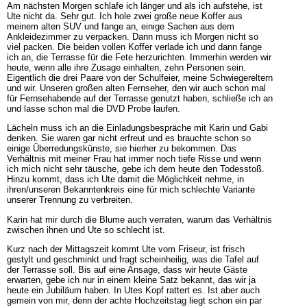
Am nächsten Morgen schlafe ich länger und als ich aufstehe, ist
Ute nicht da. Sehr gut. Ich hole zwei große neue Koffer aus
meinem alten SUV und fange an, einige Sachen aus dem
Ankleidezimmer zu verpacken. Dann muss ich Morgen nicht so
viel packen. Die beiden vollen Koffer verlade ich und dann fange
ich an, die Terrasse für die Fete herzurichten. Immerhin werden wir
heute, wenn alle ihre Zusage einhalten, zehn Personen sein.
Eigentlich die drei Paare von der Schulfeier, meine Schwiegereltern
und wir. Unseren großen alten Fernseher, den wir auch schon mal
für Fernsehabende auf der Terrasse genutzt haben, schließe ich an
und lasse schon mal die DVD Probe laufen.
Lächeln muss ich an die Einladungsbespräche mit Karin und Gabi
denken. Sie waren gar nicht erfreut und es brauchte schon so
einige Überredungskünste, sie hierher zu bekommen. Das
Verhältnis mit meiner Frau hat immer noch tiefe Risse und wenn
ich mich nicht sehr täusche, gebe ich dem heute den Todesstoß.
Hinzu kommt, dass ich Ute damit die Möglichkeit nehme, in
ihren/unseren Bekanntenkreis eine für mich schlechte Variante
unserer Trennung zu verbreiten.
Karin hat mir durch die Blume auch verraten, warum das Verhältnis
zwischen ihnen und Ute so schlecht ist.
Kurz nach der Mittagszeit kommt Ute vom Friseur, ist frisch
gestylt und geschminkt und fragt scheinheilig, was die Tafel auf
der Terrasse soll. Bis auf eine Ansage, dass wir heute Gäste
erwarten, gebe ich nur in einem kleine Satz bekannt, das wir ja
heute ein Jubiläum haben. In Utes Kopf rattert es. Ist aber auch
gemein von mir, denn der achte Hochzeitstag liegt schon ein par