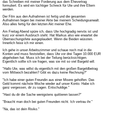
das Schreiben mit meiner Forderung aus dem Ehevertrag
formuliert. Es wird ein tüchtiger Schreck für Ute und ihre Eltern
werden.
Der Film aus den Aufnahmen ist fertig und die gesamten
Aufnahmen liegen bei meiner Akte bei meinem Scheidungsanwalt.
Also alles fertig für den letzten Akt meiner Ehe.
Am Freitag Abend spüre ich, dass Ute hochgradig nervös ist und
kurz vor einem Ausbruch steht. Hat Markus also wie erwartet die
Überraschungsfete ausgeplaudert. Wenn die Beiden wüssten.
Innerlich feixe ich mir einen.
Ich gehe in unser Arbeitszimmer und schaue noch mal in die
Konten und muss feststellen, dass Ute vor drei Tagen 10.000 EUR
abgehoben hat. Muss ich bei der Teilung berücksichtigen.
Eigentlich sollte ich sie fragen, was sie mit so viel Bargeld will.
"Hallo Ute, was willst du eigentlich mit den großen Bargeldbetrag
vom Mittwoch bezahlen? Gibt es dazu keine Rechnung?"
"Ich habe einer guten Freundin aus einer Misere geholfen. Das
Geld kommt nächste Woche wieder auf unser Konto. Habe ich
ganz vergessen, dir zu sagen. Entschuldige."
"Hast du dir die Sache wenigstens quittieren lassen?"
"Braucht man doch bei guten Freunden nicht. Ich vertrau ihr."
"Na, das ist dein Risiko."