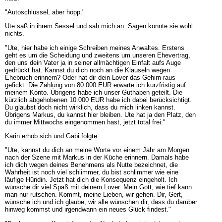
"Autoschlüssel, aber hopp."
Ute saß in ihrem Sessel und sah mich an. Sagen konnte sie wohl
nichts.
"Ute, hier habe ich einige Schreiben meines Anwaltes. Erstens
geht es um die Scheidung und zweitens um unseren Ehevertrag,
den uns dein Vater ja in seiner allmächtigen Einfalt aufs Auge
gedrückt hat. Kannst du dich noch an die Klauseln wegen
Ehebruch erinnern? Oder hat dir dein Lover das Gehirn raus
gefickt. Die Zahlung von 80.000 EUR erwarte ich kurzfristig auf
meinem Konto. Übrigens habe ich unser Guthaben geteilt. Die
kürzlich abgehobenen 10.000 EUR habe ich dabei berücksichtigt.
Du glaubst doch nicht wirklich, dass du mich linken kannst.
Übrigens Markus, du kannst hier bleiben. Ute hat ja den Platz, den
du immer Mittwochs eingenommen hast, jetzt total frei."
Karin erhob sich und Gabi folgte.
"Ute, kannst du dich an meine Worte vor einem Jahr am Morgen
nach der Szene mit Markus in der Küche erinnern. Damals habe
ich dich wegen deines Benehmens als Nutte bezeichnet, die
Wahrheit ist noch viel schlimmer, du bist schlimmer wie eine
läufige Hündin. Jetzt hat dich die Konsequenz eingeholt. Ich
wünsche dir viel Spaß mit deinem Lover. Mein Gott, wie tief kann
man nur rutschen. Kommt, meine Lieben, wir gehen. Dir, Gert,
wünsche ich und ich glaube, wir alle wünschen dir, dass du darüber
hinweg kommst und irgendwann ein neues Glück findest."