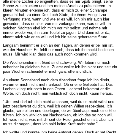
alle meine Löcher so eingeritten, dass es mir Spaß bringt, seine
Sahne zu schlucken und ihm meinen Arsch zu präsentieren. In
klaren Minuten erkenne ich, dass er mich zu einer Schlampe
gemacht hat, zu einer Drei-Loch-Stute, die ihrem Hengst zur
Verfügung steht, wann und wie er es will. Ich bin mir auch klar
geworden, dass er alles von mir verlangen kann, was er will. In
solchen Nächten ekel ich mich vor mir selbst und nehme mir
immer wieder vor, ihn zum Teufel zu jagen. Und dann ist er da,
nimmt mich wie er es will und ich bin seine gehorsame Stute.
Langsam benimmt er sich an den Tagen, an denen er bei mir ist,
wie der Hausherr. Es fehlt nur noch, dass ich ihn nackt bedienen
muss. Mir wird klar, dass das auch noch kommen wird.
Die Wochenenden mit Gerd sind schwierig. Wir leben nur noch
nebenher im gleichen Haus. Zuerst wollte ich ihn nicht und seit ein
paar Wochen schneidet er mich ganz offensichtlich.
An einem Sonnabend nach dem Abendbrot frage ich ihn direkt,
warum er mich nicht mehr anfasst. Ob er eine Geliebte hat. Das
Lachen klingt mir noch in den Ohren. Lachend bekommt er die
Worte, ich doch nicht, nun wirklich ich doch nicht, kaum heraus.
"Ute, erst darf ich dich nicht anfassen, weil du es nicht willst und
jetzt beschwerst du dich, weil ich deinen Willen respektiere. Ich
glaube, wir sollten uns überlegen, ob wir überhaupt noch eine Ehe
führen. Ich bin wirklich am Nachdenken, ob ich das so noch will.
Ich weis nicht, was mit dir seit der Feier geschehen ist, aber ich
muss dir sagen , dass ich bald keine Kraft mehr habe."
Ich wollte und konnte ihm keine Antwort geben. Doch er hat Recht.