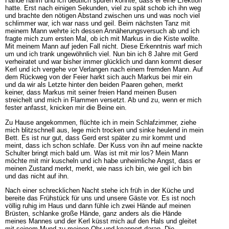
Hände nahm und ich deutlich spüren konnte, dass er eine Erektion
hatte. Erst nach einigen Sekunden, viel zu spät schob ich ihn weg
und brachte den nötigen Abstand zwischen uns und was noch viel
schlimmer war, ich war nass und geil. Beim nächsten Tanz mit
meinem Mann wehrte ich dessen Annäherungsversuch ab und ich
fragte mich zum ersten Mal, ob ich mit Markus in die Kiste wollte.
Mit meinem Mann auf jeden Fall nicht. Diese Erkenntnis warf mich
um und ich trank ungewöhnlich viel. Nun bin ich 8 Jahre mit Gerd
verheiratet und war bisher immer glücklich und dann kommt dieser
Kerl und ich vergehe vor Verlangen nach einem fremden Mann. Auf
dem Rückweg von der Feier harkt sich auch Markus bei mir ein
und da wir als Letzte hinter den beiden Paaren gehen, merkt
keiner, dass Markus mit seiner freien Hand meinen Busen
streichelt und mich in Flammen versetzt. Ab und zu, wenn er mich
fester anfasst, knicken mir die Beine ein.
Zu Hause angekommen, flüchte ich in mein Schlafzimmer, ziehe
mich blitzschnell aus, lege mich trocken und sinke heulend in mein
Bett. Es ist nur gut, dass Gerd erst später zu mir kommt und
meint, dass ich schon schlafe. Der Kuss von ihn auf meine nackte
Schulter bringt mich bald um. Was ist mit mir los? Mein Mann
möchte mit mir kuscheln und ich habe unheimliche Angst, dass er
meinen Zustand merkt, merkt, wie nass ich bin, wie geil ich bin
und das nicht auf ihn.
Nach einer schrecklichen Nacht stehe ich früh in der Küche und
bereite das Frühstück für uns und unsere Gäste vor. Es ist noch
völlig ruhig im Haus und dann fühle ich zwei Hände auf meinen
Brüsten, schlanke große Hände, ganz anders als die Hände
meines Mannes und der Kerl küsst mich auf den Hals und gleitet
mit seinem Mund zu meinen Ohr und knappert daran. Die