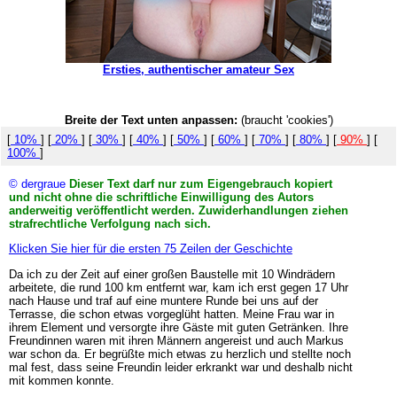
Ersties, authentischer amateur Sex
Breite der Text unten anpassen:
(braucht 'cookies')
[
10%
] [
20%
] [
30%
] [
40%
] [
50%
] [
60%
] [
70%
] [
80%
] [
90%
] [
100%
]
© dergraue
Dieser Text darf nur zum Eigengebrauch kopiert
und nicht ohne die schriftliche Einwilligung des Autors
anderweitig veröffentlicht werden. Zuwiderhandlungen ziehen
strafrechtliche Verfolgung nach sich.
Klicken Sie hier für die ersten 75 Zeilen der Geschichte
Da ich zu der Zeit auf einer großen Baustelle mit 10 Windrädern
arbeitete, die rund 100 km entfernt war, kam ich erst gegen 17 Uhr
nach Hause und traf auf eine muntere Runde bei uns auf der
Terrasse, die schon etwas vorgeglüht hatten. Meine Frau war in
ihrem Element und versorgte ihre Gäste mit guten Getränken. Ihre
Freundinnen waren mit ihren Männern angereist und auch Markus
war schon da. Er begrüßte mich etwas zu herzlich und stellte noch
mal fest, dass seine Freundin leider erkrankt war und deshalb nicht
mit kommen konnte.