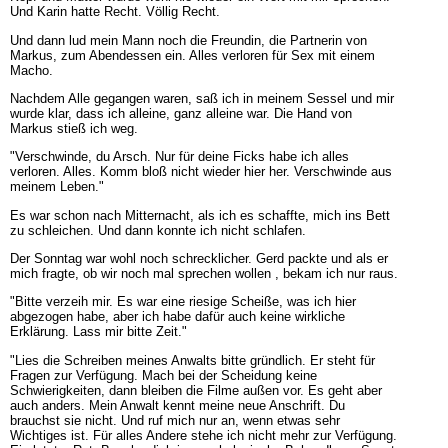
Und Karin hatte Recht. Völlig Recht.
Und dann lud mein Mann noch die Freundin, die Partnerin von
Markus, zum Abendessen ein. Alles verloren für Sex mit einem
Macho.
Nachdem Alle gegangen waren, saß ich in meinem Sessel und mir
wurde klar, dass ich alleine, ganz alleine war. Die Hand von
Markus stieß ich weg.
"Verschwinde, du Arsch. Nur für deine Ficks habe ich alles
verloren. Alles. Komm bloß nicht wieder hier her. Verschwinde aus
meinem Leben."
Es war schon nach Mitternacht, als ich es schaffte, mich ins Bett
zu schleichen. Und dann konnte ich nicht schlafen.
Der Sonntag war wohl noch schrecklicher. Gerd packte und als er
mich fragte, ob wir noch mal sprechen wollen , bekam ich nur raus.
"Bitte verzeih mir. Es war eine riesige Scheiße, was ich hier
abgezogen habe, aber ich habe dafür auch keine wirkliche
Erklärung. Lass mir bitte Zeit."
"Lies die Schreiben meines Anwalts bitte gründlich. Er steht für
Fragen zur Verfügung. Mach bei der Scheidung keine
Schwierigkeiten, dann bleiben die Filme außen vor. Es geht aber
auch anders. Mein Anwalt kennt meine neue Anschrift. Du
brauchst sie nicht. Und ruf mich nur an, wenn etwas sehr
Wichtiges ist. Für alles Andere stehe ich nicht mehr zur Verfügung.