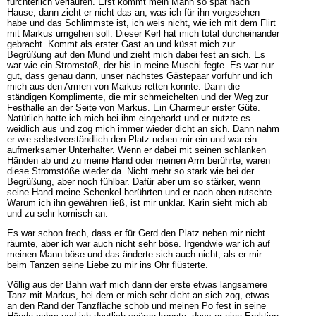
fürchterlich verlaufen. Erst kommt mein Mann so spät nach
Hause, dann zieht er nicht das an, was ich für ihn vorgesehen
habe und das Schlimmste ist, ich weis nicht, wie ich mit dem Flirt
mit Markus umgehen soll. Dieser Kerl hat mich total durcheinander
gebracht. Kommt als erster Gast an und küsst mich zur
Begrüßung auf den Mund und zieht mich dabei fest an sich. Es
war wie ein Stromstoß, der bis in meine Muschi fegte. Es war nur
gut, dass genau dann, unser nächstes Gästepaar vorfuhr und ich
mich aus den Armen von Markus retten konnte. Dann die
ständigen Komplimente, die mir schmeichelten und der Weg zur
Festhalle an der Seite von Markus. Ein Charmeur erster Güte.
Natürlich hatte ich mich bei ihm eingeharkt und er nutzte es
weidlich aus und zog mich immer wieder dicht an sich. Dann nahm
er wie selbstverständlich den Platz neben mir ein und war ein
aufmerksamer Unterhalter. Wenn er dabei mit seinen schlanken
Händen ab und zu meine Hand oder meinen Arm berührte, waren
diese Stromstöße wieder da. Nicht mehr so stark wie bei der
Begrüßung, aber noch fühlbar. Dafür aber um so stärker, wenn
seine Hand meine Schenkel berührten und er nach oben rutschte.
Warum ich ihn gewähren ließ, ist mir unklar. Karin sieht mich ab
und zu sehr komisch an.
Es war schon frech, dass er für Gerd den Platz neben mir nicht
räumte, aber ich war auch nicht sehr böse. Irgendwie war ich auf
meinen Mann böse und das änderte sich auch nicht, als er mir
beim Tanzen seine Liebe zu mir ins Ohr flüsterte.
Völlig aus der Bahn warf mich dann der erste etwas langsamere
Tanz mit Markus, bei dem er mich sehr dicht an sich zog, etwas
an den Rand der Tanzfläche schob und meinen Po fest in seine