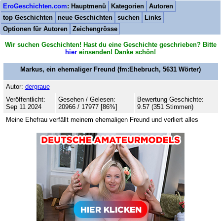
EroGeschichten.com
: Hauptmenü
Kategorien
Autoren
top Geschichten
neue Geschichten
suchen
Links
Optionen für Autoren
Zeichengrösse
Wir suchen Geschichten! Hast du eine Geschichte geschrieben? Bitte
hier
einsenden! Danke schön!
Markus, ein ehemaliger Freund
(fm:Ehebruch,
5631
Wörter)
Autor:
dergraue
Veröffentlicht:
Gesehen / Gelesen:
Bewertung Geschichte:
Sep 11 2024
20966 / 17977 [86%]
9.57 (351 Stimmen)
Meine Ehefrau verfällt meinem ehemaligen Freund und verliert alles