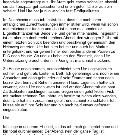
irgendwie angestrengt aus. Ihr Atem geht etwas schneller, obwohl
sie als Tanzpaar gut aussehen und er ein guter Tänzer zu sein
scheint. Und Ute hat ja nun wirklich fast Profiqualitäten.
Im Nachhinein muss ich feststellen, dass sie nach ihren
anfänglichen Zurechtweisungen immer stiller wird, wenn wir schon
mal miteinander tanzen und das ist schon mal sonderbar.
Eigentlich tanzen wir Beide viel und gerne miteinander. Insgesamt
ist es aber ein doch recht schöner Abend, den wir gegen 2 Uhr mit
einem letzten Schluck beenden und beschwingt gemeinsam den
Heimweg antreten. Ute hat sich bei mir und auch bei Markus
untergeharkt und wir gehen hinter den beiden anderen Paaren zu
Fuß nach Hause. Ab und zu habe ich den Eindruck, dass Ute
Unterstützung braucht, denn ihr Gang ist manchmal stockend.
Zu Hause angekommen, verabschiedet sich Ute ungewöhnlich
schnell und geht als Erste ins Bett. Ich genehmige uns noch einen
Absacker und dann geht jeder auf sein Zimmer und schon nach
kurzer Zeit herrscht Ruhe in unserem Haus. Eigentlich hatte ich
erwartet, dass Ute noch wach ist und wir den Abend mit ein paar
Zärtlichkeiten ausklingen lassen. Gegen einen gefühlvollen Fick
mit meiner schönen Frau hätte ich bestimmt nichts einzuwenden,
doch Ute hat sich zusammengerollt und scheint zu schlafen. Ich
küsse sie auf ihre Schulter und bin auch bald etwas gefrustet
eingeschlafen.
Ute
Ich liege in unserem Ehebett, in das ich mich geflüchtet habe und
bin total durcheinander. Der Abend, nein der ganze Tag ist