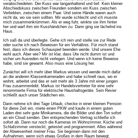
verabschiedeten. Der Kuss war langanhaltend und tief. Kein kleiner
Abschiedskuss zwischen Freunden sondern ein Kuss zwischen
Verliebten, zwischen einem Paar. Und seine Hände waren auch
nicht da, wo sie sein sollten. Mir wurde schlecht und ich musste
mich zusammenkrümmen. Als er weg fuhr, winkte sie ihm hinter
her und warf ihm ein Kusshändchen zu. Dann ging sie lächelnd ins
Haus.
Ich saß da und überlegte. Gehe ich rein und stelle sie zur Rede
oder suche ich nach Beweisen für ein Verhältnis. Für mich stand
fest, dass ich dieses Schauspiel beenden werde. Und unsere Ehe
wohl auch. Aber wie? Mir ist klar, dass Ute nicht dumm ist und
sicher um Ausreden nicht verlegen. Und wenn ich keine Beweise
habe, sind sie gewarnt. Also muss eine Lösung her.
Zunächst will ich mehr über Markus wissen und wende mich dafür
an die anderen Klassenkameraden und habe schnell raus, wo er
wohnt, arbeitet und das er seit mehr als 3 Jahre mit einer jungen
Frau zusammenlebt. Markus ist Handelsvertreter für eine sehr
renommierte Firma für elektrische Haushaltsgeräte. Sein Revier
schließt auch unser Städtchen ein.
Dann nehme ich drei Tage Urlaub, checke in einer kleinen Pension
für diese Zeit ein, miete einen PKW und kaufe in einem guten
Laden drei sehr gute Minikamera, die die Bilder und den Ton sofort
an ein Cloud senden. Den entsprechenden Vertrag schließe ich
sofort ab. Dann nur noch die Kameras im Wohnzimmer, Küche und
Schlafzimmer versteckt, getestet und programmiert. Alles während
der Abwesenheit meiner Frau. Sie beginnen dann mit den
Aufnahmen, wenn sich etwas Großes in dem Raum bewegt.