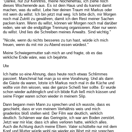
"Danke, nur zur Kenntnis, meine Nochehefrau, ich ziehe noch
dieses Wochenende aus. Es ist dein Haus und du kannst damit
machen, was du willst. Lebe hier deinen Traum mit Markus oder
mit wem du willst. Ich bin jetzt mal weg. Ich bitte dich, mir Morgen
noch mal Zutritt zu gewähren, damit ich den Rest meiner Sachen
packen kann. Wenn du willst, können wir Morgen noch mal darüber
reden, wie wir die endgültige Trennung organisieren. Aber nur wenn
du willst. Und lies die Schreiben meines Anwalts. Sind wichtig."
"Nicole, wenn du nichts besseres zu tun hast, würde ich mich
freuen, wenn du mit mir zu Abend essen würdest."
Meine Schwiegermutter sah mich an und fragte, ob es das
wirkliche Ende wäre, was ich bejahrte.
Ute
Ich hatte so eine Ahnung, dass heute noch etwas Schlimmes
passiert. Manchmal hat man ja so eine Vorahnung. Und als dann
die Gäste da waren, lotste ich Markus noch mal in die Küche und
wollte von ihm wissen, was der ganze Scheiß hier sollte. Er wurde
schon wieder aufdringlich und ich blöde Kuh ließ mich küssen und
seine Finger waren schon wieder in meinem Slip.
Dann begann mein Mann zu sprechen und ich wusste, dass es
geschieht, dass er von meinem Verhältnis weis und mich
gnadenlos bloß stellen wird. Der Film war deutlich, wirklich
deutlich. Schämen war das Geringste, ich war am Boden zerstört.
Jetzt war mir klar, dass ich alles verloren hatte, wirklich alles.
Auch die Achtung durch meine Eltern. Vater schüttelte nur mit dem
Kopf und Mutter würde wohl nie wieder ein Wort mit mir sprechen.