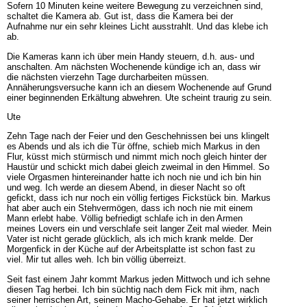
Sofern 10 Minuten keine weitere Bewegung zu verzeichnen sind,
schaltet die Kamera ab. Gut ist, dass die Kamera bei der
Aufnahme nur ein sehr kleines Licht ausstrahlt. Und das klebe ich
ab.
Die Kameras kann ich über mein Handy steuern, d.h. aus- und
anschalten. Am nächsten Wochenende kündige ich an, dass wir
die nächsten vierzehn Tage durcharbeiten müssen.
Annäherungsversuche kann ich an diesem Wochenende auf Grund
einer beginnenden Erkältung abwehren. Ute scheint traurig zu sein.
Ute
Zehn Tage nach der Feier und den Geschehnissen bei uns klingelt
es Abends und als ich die Tür öffne, schieb mich Markus in den
Flur, küsst mich stürmisch und nimmt mich noch gleich hinter der
Haustür und schickt mich dabei gleich zweimal in den Himmel. So
viele Orgasmen hintereinander hatte ich noch nie und ich bin hin
und weg. Ich werde an diesem Abend, in dieser Nacht so oft
gefickt, dass ich nur noch ein völlig fertiges Fickstück bin. Markus
hat aber auch ein Stehvermögen, dass ich noch nie mit einem
Mann erlebt habe. Völlig befriedigt schlafe ich in den Armen
meines Lovers ein und verschlafe seit langer Zeit mal wieder. Mein
Vater ist nicht gerade glücklich, als ich mich krank melde. Der
Morgenfick in der Küche auf der Arbeitsplatte ist schon fast zu
viel. Mir tut alles weh. Ich bin völlig überreizt.
Seit fast einem Jahr kommt Markus jeden Mittwoch und ich sehne
diesen Tag herbei. Ich bin süchtig nach dem Fick mit ihm, nach
seiner herrischen Art, seinem Macho-Gehabe. Er hat jetzt wirklich