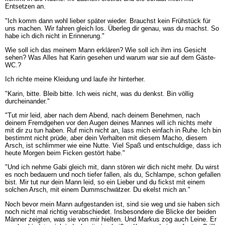
Entsetzen an.
"Ich komm dann wohl lieber später wieder. Brauchst kein Frühstück für
uns machen. Wir fahren gleich los. Überleg dir genau, was du machst. So
habe ich dich nicht in Erinnerung."
Wie soll ich das meinem Mann erklären? Wie soll ich ihm ins Gesicht
sehen? Was Alles hat Karin gesehen und warum war sie auf dem Gäste-
WC.?
Ich richte meine Kleidung und laufe ihr hinterher.
"Karin, bitte. Bleib bitte. Ich weis nicht, was du denkst. Bin völlig
durcheinander."
"Tut mir leid, aber nach dem Abend, nach deinem Benehmen, nach
deinem Fremdgehen vor den Augen deines Mannes will ich nichts mehr
mit dir zu tun haben. Ruf mich nicht an, lass mich einfach in Ruhe. Ich bin
bestimmt nicht prüde, aber dein Verhalten mit diesem Macho, diesem
Arsch, ist schlimmer wie eine Nutte. Viel Spaß und entschuldige, dass ich
heute Morgen beim Ficken gestört habe."
"Und ich nehme Gabi gleich mit, dann stören wir dich nicht mehr. Du wirst
es noch bedauern und noch tiefer fallen, als du, Schlampe, schon gefallen
bist. Mir tut nur dein Mann leid, so ein Lieber und du fickst mit einem
solchen Arsch, mit einem Dummschwätzer. Du ekelst mich an."
Noch bevor mein Mann aufgestanden ist, sind sie weg und sie haben sich
noch nicht mal richtig verabschiedet. Insbesondere die Blicke der beiden
Männer zeigten, was sie von mir hielten. Und Markus zog auch Leine. Er