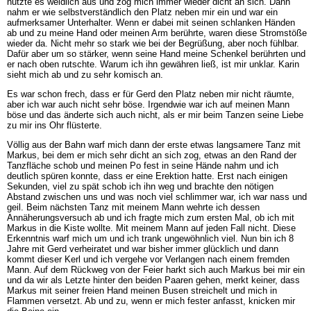
nutzte es weidlich aus und zog mich immer wieder dicht an sich. Dann
nahm er wie selbstverständlich den Platz neben mir ein und war ein
aufmerksamer Unterhalter. Wenn er dabei mit seinen schlanken Händen
ab und zu meine Hand oder meinen Arm berührte, waren diese Stromstöße
wieder da. Nicht mehr so stark wie bei der Begrüßung, aber noch fühlbar.
Dafür aber um so stärker, wenn seine Hand meine Schenkel berührten und
er nach oben rutschte. Warum ich ihn gewähren ließ, ist mir unklar. Karin
sieht mich ab und zu sehr komisch an.
Es war schon frech, dass er für Gerd den Platz neben mir nicht räumte,
aber ich war auch nicht sehr böse. Irgendwie war ich auf meinen Mann
böse und das änderte sich auch nicht, als er mir beim Tanzen seine Liebe
zu mir ins Ohr flüsterte.
Völlig aus der Bahn warf mich dann der erste etwas langsamere Tanz mit
Markus, bei dem er mich sehr dicht an sich zog, etwas an den Rand der
Tanzfläche schob und meinen Po fest in seine Hände nahm und ich
deutlich spüren konnte, dass er eine Erektion hatte. Erst nach einigen
Sekunden, viel zu spät schob ich ihn weg und brachte den nötigen
Abstand zwischen uns und was noch viel schlimmer war, ich war nass und
geil. Beim nächsten Tanz mit meinem Mann wehrte ich dessen
Annäherungsversuch ab und ich fragte mich zum ersten Mal, ob ich mit
Markus in die Kiste wollte. Mit meinem Mann auf jeden Fall nicht. Diese
Erkenntnis warf mich um und ich trank ungewöhnlich viel. Nun bin ich 8
Jahre mit Gerd verheiratet und war bisher immer glücklich und dann
kommt dieser Kerl und ich vergehe vor Verlangen nach einem fremden
Mann. Auf dem Rückweg von der Feier harkt sich auch Markus bei mir ein
und da wir als Letzte hinter den beiden Paaren gehen, merkt keiner, dass
Markus mit seiner freien Hand meinen Busen streichelt und mich in
Flammen versetzt. Ab und zu, wenn er mich fester anfasst, knicken mir