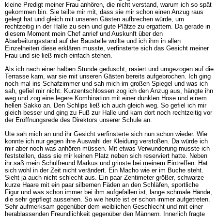
kleine Predigt meiner Frau anhören, die nicht verstand, warum ich so spät
gekommen bin. Sie teilte mir mit, dass sie mir schon einen Anzug raus
gelegt hat und gleich mit unseren Gästen aufbrechen würde, um
rechtzeitig in der Halle zu sein und gute Plätze zu ergattern. Da gerade in
diesem Moment mein Chef anrief und Auskunft über den
Abarbeitungsstand auf der Baustelle wollte und ich ihm in allen
Einzelheiten diese erklären musste, verfinsterte sich das Gesicht meiner
Frau und sie ließ mich einfach stehen.
Als ich nach einer halben Stunde geduscht, rasiert und umgezogen auf die
Terrasse kam, war sie mit unseren Gästen bereits aufgebrochen. Ich ging
noch mal ins Schafzimmer und sah mich im großen Spiegel und was ich
sah, gefiel mir nicht. Kurzentschlossen zog ich den Anzug aus, hängte ihn
weg und zog eine legere Kombination mit einer dunklen Hose und einem
hellen Sakko an. Den Schlips ließ ich auch gleich weg. So gefiel ich mir
gleich besser und ging zu Fuß zur Halle und kam dort noch rechtzeitig vor
der Eröffnungsrede des Direktors unserer Schule an.
Ute sah mich an und ihr Gesicht verfinsterte sich nun schon wieder. Wie
konnte ich nur gegen ihre Auswahl der Kleidung verstoßen. Da würde ich
mir aber noch was anhören müssen. Mit etwas Verwunderung musste ich
feststellen, dass sie mir keinen Platz neben sich reserviert hatte. Neben
ihr saß mein Schulfreund Markus und grinste bei meinem Eintreffen. Hat
sich wohl in der Zeit nicht verändert. Ein Macho wie er im Buche steht.
Sieht ja auch nicht schlecht aus. Ein paar Zentimeter größer, schwarze
kurze Haare mit ein paar silbernen Fäden an den Schläfen, sportliche
Figur und was schon immer bei ihm aufgefallen ist, lange schmale Hände,
die sehr gepflegt aussehen. So wie heute ist er schon immer aufgetreten.
Sehr aufmerksam gegenüber dem weiblichen Geschlecht und mit einer
herablassenden Freundlichkeit gegenüber den Männern. Innerlich fragte