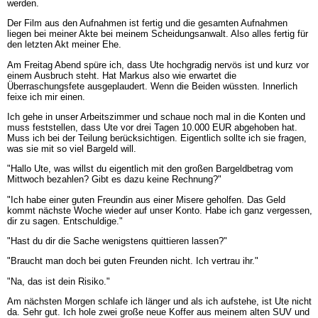
werden.
Der Film aus den Aufnahmen ist fertig und die gesamten Aufnahmen
liegen bei meiner Akte bei meinem Scheidungsanwalt. Also alles fertig für
den letzten Akt meiner Ehe.
Am Freitag Abend spüre ich, dass Ute hochgradig nervös ist und kurz vor
einem Ausbruch steht. Hat Markus also wie erwartet die
Überraschungsfete ausgeplaudert. Wenn die Beiden wüssten. Innerlich
feixe ich mir einen.
Ich gehe in unser Arbeitszimmer und schaue noch mal in die Konten und
muss feststellen, dass Ute vor drei Tagen 10.000 EUR abgehoben hat.
Muss ich bei der Teilung berücksichtigen. Eigentlich sollte ich sie fragen,
was sie mit so viel Bargeld will.
"Hallo Ute, was willst du eigentlich mit den großen Bargeldbetrag vom
Mittwoch bezahlen? Gibt es dazu keine Rechnung?"
"Ich habe einer guten Freundin aus einer Misere geholfen. Das Geld
kommt nächste Woche wieder auf unser Konto. Habe ich ganz vergessen,
dir zu sagen. Entschuldige."
"Hast du dir die Sache wenigstens quittieren lassen?"
"Braucht man doch bei guten Freunden nicht. Ich vertrau ihr."
"Na, das ist dein Risiko."
Am nächsten Morgen schlafe ich länger und als ich aufstehe, ist Ute nicht
da. Sehr gut. Ich hole zwei große neue Koffer aus meinem alten SUV und