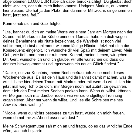
abgehobenen 10.000 EUR habe ich dabei berücksichtigt. Du glaubst doch
nicht wirklich, dass du mich linken kannst. Übrigens Markus, du kannst
hier bleiben. Ute hat ja den Platz, den du immer Mittwochs eingenommen
hast, jetzt total frei."
Karin erhob sich und Gabi folgte.
"Ute, kannst du dich an meine Worte vor einem Jahr am Morgen nach der
Szene mit Markus in der Küche erinnern. Damals habe ich dich wegen
deines Benehmens als Nutte bezeichnet, die Wahrheit ist noch viel
schlimmer, du bist schlimmer wie eine läufige Hündin. Jetzt hat dich die
Konsequenz eingeholt. Ich wünsche dir viel Spaß mit deinem Lover. Mein
Gott, wie tief kann man nur rutschen. Kommt, meine Lieben, wir gehen.
Dir, Gert, wünsche ich und ich glaube, wir alle wünschen dir, dass du
darüber hinweg kommst und irgendwann ein neues Glück findest."
"Danke, nur zur Kenntnis, meine Nochehefrau, ich ziehe noch dieses
Wochenende aus. Es ist dein Haus und du kannst damit machen, was du
willst. Lebe hier deinen Traum mit Markus oder mit wem du willst. Ich bin
jetzt mal weg. Ich bitte dich, mir Morgen noch mal Zutritt zu gewähren,
damit ich den Rest meiner Sachen packen kann. Wenn du willst, können
wir Morgen noch mal darüber reden, wie wir die endgültige Trennung
organisieren. Aber nur wenn du willst. Und lies die Schreiben meines
Anwalts. Sind wichtig."
"Nicole, wenn du nichts besseres zu tun hast, würde ich mich freuen,
wenn du mit mir zu Abend essen würdest."
Meine Schwiegermutter sah mich an und fragte, ob es das wirkliche Ende
wäre, was ich bejahrte.