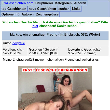
EroGeschichten.com
: Hauptmenü
Kategorien
Autoren
top Geschichten
neue Geschichten
suchen
Links
Optionen für Autoren
Zeichengrösse
Wir suchen Geschichten! Hast du eine Geschichte geschrieben? Bitte
hier
einsenden! Danke schön!
Markus, ein ehemaliger Freund
(fm:Ehebruch,
5631
Wörter)
Autor:
dergraue
Veröffentlicht:
Gesehen / Gelesen:
Bewertung Geschichte:
Sep 11 2024
20983 / 17993 [86%]
9.57 (351 Stimmen)
Meine Ehefrau verfällt meinem ehemaligen Freund und verliert alles