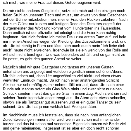
ich mich, wie meine Frau auf dieses Getue reagieren wird.
Da mir nichts anderes übrig bleibt, setze ich mich auf den einzigen noch
freien Stuhl an unserem Tisch und muss, um etwas von dem Geschehen
auf der Bühne mitzubekommen, meiner Frau den Rücken zukehren. Nach
der zum Glück nur kurzen und lustigen Rede des Direktors ergreift der
Bürgermeister das Wort und kommt vom Hundertsten ins Tausendste.
Dann endlich ist der offizielle Teil erledigt und die Feier kann richtig
beginnen. Natürlich fordere ich meine Frau zum ersten Tanz auf und hole
mir meinen Anschiss wegen der Kleidung, des Zuspätkommens und, und
ab. Ute ist richtig in Form und lässt sich auch durch mein "Ich liebe dich
auch" heute nicht erweichen. Irgendwie ist sie ein wenig von der Rolle und
will sich nicht beruhigen. Und was besonders auffällt und so gar nicht zu
ihr passt, es geht den ganzen Abend so weiter.
Natürlich sind wir gute Gastgeber und tanzen mit unseren Gästen,
unterhalten uns angeregt und verleben eigentlich einen schönen Abend.
Mir fällt jedoch auf, dass Ute ungewöhnlich viel trinkt und einen etwas
verwirrten Eindruck macht. Da ich nach einer anstrengenden Schicht
Alkohol nur sehr mäßig zu mir nehme, fällt mir auf, dass Ute nach einer
Runde mit Markus sofort ein Glas Wein trinkt und zwar nicht nur einen
Schluck sondern meist das ganze Glas in einem Zug. Auch sieht sie nach
solcher Runde irgendwie angestrengt aus. Ihr Atem geht etwas schneller,
obwohl sie als Tanzpaar gut aussehen und er ein guter Tänzer zu sein
scheint. Und Ute hat ja nun wirklich fast Profiqualitäten.
Im Nachhinein muss ich feststellen, dass sie nach ihren anfänglichen
Zurechtweisungen immer stiller wird, wenn wir schon mal miteinander
tanzen und das ist schon mal sonderbar. Eigentlich tanzen wir Beide viel
und gerne miteinander. Insgesamt ist es aber ein doch recht schöner