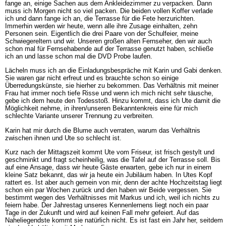
fange an, einige Sachen aus dem Ankleidezimmer zu verpacken. Dann
muss ich Morgen nicht so viel packen. Die beiden vollen Koffer verlade
ich und dann fange ich an, die Terrasse für die Fete herzurichten.
Immerhin werden wir heute, wenn alle ihre Zusage einhalten, zehn
Personen sein. Eigentlich die drei Paare von der Schulfeier, meine
Schwiegereltern und wir. Unseren großen alten Fernseher, den wir auch
schon mal für Fernsehabende auf der Terrasse genutzt haben, schließe
ich an und lasse schon mal die DVD Probe laufen.
Lächeln muss ich an die Einladungsbespräche mit Karin und Gabi denken.
Sie waren gar nicht erfreut und es brauchte schon so einige
Überredungskünste, sie hierher zu bekommen. Das Verhältnis mit meiner
Frau hat immer noch tiefe Risse und wenn ich mich nicht sehr täusche,
gebe ich dem heute den Todesstoß. Hinzu kommt, dass ich Ute damit die
Möglichkeit nehme, in ihren/unseren Bekanntenkreis eine für mich
schlechte Variante unserer Trennung zu verbreiten.
Karin hat mir durch die Blume auch verraten, warum das Verhältnis
zwischen ihnen und Ute so schlecht ist.
Kurz nach der Mittagszeit kommt Ute vom Friseur, ist frisch gestylt und
geschminkt und fragt scheinheilig, was die Tafel auf der Terrasse soll. Bis
auf eine Ansage, dass wir heute Gäste erwarten, gebe ich nur in einem
kleine Satz bekannt, das wir ja heute ein Jubiläum haben. In Utes Kopf
rattert es. Ist aber auch gemein von mir, denn der achte Hochzeitstag liegt
schon ein par Wochen zurück und den haben wir Beide vergessen. Sie
bestimmt wegen des Verhältnisses mit Markus und ich, weil ich nichts zu
feiern habe. Der Jahrestag unseres Kennenlernens liegt noch ein paar
Tage in der Zukunft und wird auf keinen Fall mehr gefeiert. Auf das
Naheliegendste kommt sie natürlich nicht. Es ist fast ein Jahr her, seitdem