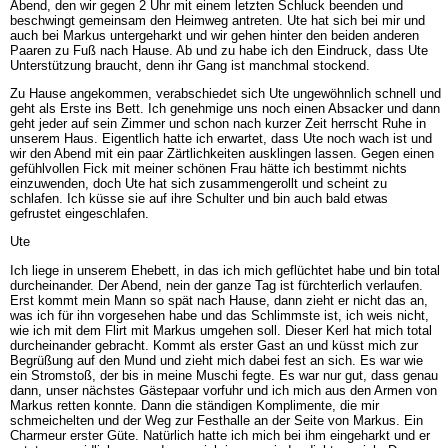
Abend, den wir gegen 2 Uhr mit einem letzten Schluck beenden und
beschwingt gemeinsam den Heimweg antreten. Ute hat sich bei mir und
auch bei Markus untergeharkt und wir gehen hinter den beiden anderen
Paaren zu Fuß nach Hause. Ab und zu habe ich den Eindruck, dass Ute
Unterstützung braucht, denn ihr Gang ist manchmal stockend.
Zu Hause angekommen, verabschiedet sich Ute ungewöhnlich schnell und
geht als Erste ins Bett. Ich genehmige uns noch einen Absacker und dann
geht jeder auf sein Zimmer und schon nach kurzer Zeit herrscht Ruhe in
unserem Haus. Eigentlich hatte ich erwartet, dass Ute noch wach ist und
wir den Abend mit ein paar Zärtlichkeiten ausklingen lassen. Gegen einen
gefühlvollen Fick mit meiner schönen Frau hätte ich bestimmt nichts
einzuwenden, doch Ute hat sich zusammengerollt und scheint zu
schlafen. Ich küsse sie auf ihre Schulter und bin auch bald etwas
gefrustet eingeschlafen.
Ute
Ich liege in unserem Ehebett, in das ich mich geflüchtet habe und bin total
durcheinander. Der Abend, nein der ganze Tag ist fürchterlich verlaufen.
Erst kommt mein Mann so spät nach Hause, dann zieht er nicht das an,
was ich für ihn vorgesehen habe und das Schlimmste ist, ich weis nicht,
wie ich mit dem Flirt mit Markus umgehen soll. Dieser Kerl hat mich total
durcheinander gebracht. Kommt als erster Gast an und küsst mich zur
Begrüßung auf den Mund und zieht mich dabei fest an sich. Es war wie
ein Stromstoß, der bis in meine Muschi fegte. Es war nur gut, dass genau
dann, unser nächstes Gästepaar vorfuhr und ich mich aus den Armen von
Markus retten konnte. Dann die ständigen Komplimente, die mir
schmeichelten und der Weg zur Festhalle an der Seite von Markus. Ein
Charmeur erster Güte. Natürlich hatte ich mich bei ihm eingeharkt und er