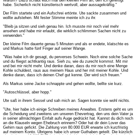
Warum? Dazu schaut euch mal den kleinen Film an, den ich gefertigt
habe. Sicherlich nicht künstlerisch wertvoll, aber aussagekräftig."
Der Film startete und ein Aufschrei ertönte. Ute sackte zusammen und
wollte aufstehen. Mit fester Stimme meinte ich zu ihr.
"Bleib ja sitzen und sieh genau hin. Ich musste mir noch viel mehr
ansehen und habe mir erlaubt, die wirklich schlimmen Sachen nicht zu
verwenden."
Der kleine Film dauerte genau 5 Minuten und als er endete, klatschte es
und Markus hatte fünf Finger auf seiner Wange.
"Was habe ich dir gesagt, du perverses Schwein. Noch eine solche Sache
und du fliegst achtkantig raus. Sieh zu, wie du zurecht kommst. Mit mir
und bei mir nicht mehr. Und denke daran, dass du mir noch eine Menge
Kohle schuldest, raus aus meinem Haus und her mit meiner Kohle. Und
denke daran, dass ich deinen Chef gut kenne. Der wird sich freuen."
Als Markus seine Jacke schnappte und gehen wollte, bellte sie kurz.
"Autoschlüssel, aber hopp."
Ute saß in ihrem Sessel und sah mich an. Sagen konnte sie wohl nichts.
"Ute, hier habe ich einige Schreiben meines Anwaltes. Erstens geht es um
die Scheidung und zweitens um unseren Ehevertrag, den uns dein Vater ja
in seiner allmächtigen Einfalt aufs Auge gedrückt hat. Kannst du dich noch
an die Klauseln wegen Ehebruch erinnern? Oder hat dir dein Lover das
Gehirn raus gefickt. Die Zahlung von 80.000 EUR erwarte ich kurzfristig
auf meinem Konto. Übrigens habe ich unser Guthaben geteilt. Die kürzlich