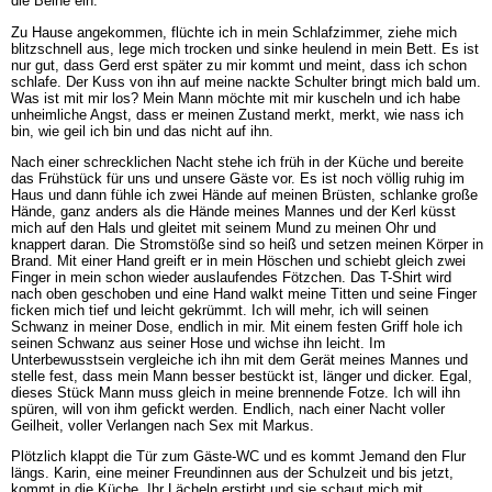
die Beine ein.
Zu Hause angekommen, flüchte ich in mein Schlafzimmer, ziehe mich
blitzschnell aus, lege mich trocken und sinke heulend in mein Bett. Es ist
nur gut, dass Gerd erst später zu mir kommt und meint, dass ich schon
schlafe. Der Kuss von ihn auf meine nackte Schulter bringt mich bald um.
Was ist mit mir los? Mein Mann möchte mit mir kuscheln und ich habe
unheimliche Angst, dass er meinen Zustand merkt, merkt, wie nass ich
bin, wie geil ich bin und das nicht auf ihn.
Nach einer schrecklichen Nacht stehe ich früh in der Küche und bereite
das Frühstück für uns und unsere Gäste vor. Es ist noch völlig ruhig im
Haus und dann fühle ich zwei Hände auf meinen Brüsten, schlanke große
Hände, ganz anders als die Hände meines Mannes und der Kerl küsst
mich auf den Hals und gleitet mit seinem Mund zu meinen Ohr und
knappert daran. Die Stromstöße sind so heiß und setzen meinen Körper in
Brand. Mit einer Hand greift er in mein Höschen und schiebt gleich zwei
Finger in mein schon wieder auslaufendes Fötzchen. Das T-Shirt wird
nach oben geschoben und eine Hand walkt meine Titten und seine Finger
ficken mich tief und leicht gekrümmt. Ich will mehr, ich will seinen
Schwanz in meiner Dose, endlich in mir. Mit einem festen Griff hole ich
seinen Schwanz aus seiner Hose und wichse ihn leicht. Im
Unterbewusstsein vergleiche ich ihn mit dem Gerät meines Mannes und
stelle fest, dass mein Mann besser bestückt ist, länger und dicker. Egal,
dieses Stück Mann muss gleich in meine brennende Fotze. Ich will ihn
spüren, will von ihm gefickt werden. Endlich, nach einer Nacht voller
Geilheit, voller Verlangen nach Sex mit Markus.
Plötzlich klappt die Tür zum Gäste-WC und es kommt Jemand den Flur
längs. Karin, eine meiner Freundinnen aus der Schulzeit und bis jetzt,
kommt in die Küche. Ihr Lächeln erstirbt und sie schaut mich mit