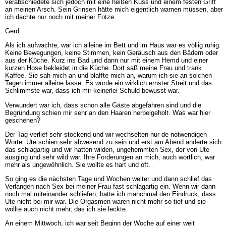
verabschiedete sich jedoch mit eine heißen Kuss und einem festen Griff
an meinen Arsch. Sein Grinsen hätte mich eigentlich warnen müssen, aber
ich dachte nur noch mit meiner Fotze.
Gerd
Als ich aufwachte, war ich alleine im Bett und im Haus war es völlig ruhig.
Keine Bewegungen, keine Stimmen, kein Geräusch aus den Bädern oder
aus der Küche. Kurz ins Bad und dann nur mit einem Hemd und einer
kurzen Hose bekleidet in die Küche. Dort saß meine Frau und trank
Kaffee. Sie sah mich an und blaffte mich an, warum ich sie an solchen
Tagen immer alleine lasse. Es wurde ein wirklich ernster Streit und das
Schlimmste war, dass ich mir keinerlei Schuld bewusst war.
Verwundert war ich, dass schon alle Gäste abgefahren sind und die
Begründung schien mir sehr an den Haaren herbeigeholt. Was war hier
geschehen?
Der Tag verlief sehr stockend und wir wechselten nur de notwendigen
Worte. Ute schien sehr abwesend zu sein und erst am Abend änderte sich
das schlagartig und wir hatten wilden, ungehemmten Sex, der von Ute
ausging und sehr wild war. Ihre Forderungen an mich, auch wörtlich, war
mehr als ungewöhnlich. Sie wollte es hart und oft.
So ging es die nächsten Tage und Wochen weiter und dann schlief das
Verlangen nach Sex bei meiner Frau fast schlagartig ein. Wenn wir dann
noch mal miteinander schliefen, hatte ich manchmal den Eindruck, dass
Ute nicht bei mir war. Die Orgasmen waren nicht mehr so tief und sie
wollte auch nicht mehr, das ich sie leckte.
An einem Mittwoch, ich war seit Beginn der Woche auf einer weit