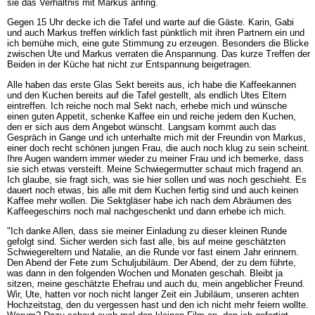
sie das Verhältnis mit Markus anfing.
Gegen 15 Uhr decke ich die Tafel und warte auf die Gäste. Karin, Gabi
und auch Markus treffen wirklich fast pünktlich mit ihren Partnern ein und
ich bemühe mich, eine gute Stimmung zu erzeugen. Besonders die Blicke
zwischen Ute und Markus verraten die Anspannung. Das kurze Treffen der
Beiden in der Küche hat nicht zur Entspannung beigetragen.
Alle haben das erste Glas Sekt bereits aus, ich habe die Kaffeekannen
und den Kuchen bereits auf die Tafel gestellt, als endlich Utes Eltern
eintreffen. Ich reiche noch mal Sekt nach, erhebe mich und wünsche
einen guten Appetit, schenke Kaffee ein und reiche jedem den Kuchen,
den er sich aus dem Angebot wünscht. Langsam kommt auch das
Gespräch in Gange und ich unterhalte mich mit der Freundin von Markus,
einer doch recht schönen jungen Frau, die auch noch klug zu sein scheint.
Ihre Augen wandern immer wieder zu meiner Frau und ich bemerke, dass
sie sich etwas versteift. Meine Schwiegermutter schaut mich fragend an.
Ich glaube, sie fragt sich, was sie hier sollen und was noch geschieht. Es
dauert noch etwas, bis alle mit dem Kuchen fertig sind und auch keinen
Kaffee mehr wollen. Die Sektgläser habe ich nach dem Abräumen des
Kaffeegeschirrs noch mal nachgeschenkt und dann erhebe ich mich.
"Ich danke Allen, dass sie meiner Einladung zu dieser kleinen Runde
gefolgt sind. Sicher werden sich fast alle, bis auf meine geschätzten
Schwiegereltern und Natalie, an die Runde vor fast einem Jahr erinnern.
Den Abend der Fete zum Schuljubiläum. Der Abend, der zu dem führte,
was dann in den folgenden Wochen und Monaten geschah. Bleibt ja
sitzen, meine geschätzte Ehefrau und auch du, mein angeblicher Freund.
Wir, Ute, hatten vor noch nicht langer Zeit ein Jubiläum, unseren achten
Hochzeitstag, den du vergessen hast und den ich nicht mehr feiern wollte.