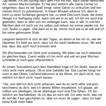
Tag herbei. Ich bin süchtig nach dem Fick mit ihm, nach seiner herrischen
Art, seinem Macho-Gehabe. Er hat jetzt wirklich alle meine Löcher so
eingeritten, dass es mir Spaß bringt, seine Sahne zu schlucken und ihm
meinen Arsch zu präsentieren. In klaren Minuten erkenne ich, dass er
mich zu einer Schlampe gemacht hat, zu einer Drei-Loch-Stute, die ihrem
Hengst zur Verfügung steht, wann und wie er es will. Ich bin mir auch klar
geworden, dass er alles von mir verlangen kann, was er will. In solchen
Nächten ekel ich mich vor mir selbst und nehme mir immer wieder vor, ihn
zum Teufel zu jagen. Und dann ist er da, nimmt mich wie er es will und ich
bin seine gehorsame Stute.
Langsam benimmt er sich an den Tagen, an denen er bei mir ist, wie der
Hausherr. Es fehlt nur noch, dass ich ihn nackt bedienen muss. Mir wird
klar, dass das auch noch kommen wird.
Die Wochenenden mit Gerd sind schwierig. Wir leben nur noch nebenher
im gleichen Haus. Zuerst wollte ich ihn nicht und seit ein paar Wochen
schneidet er mich ganz offensichtlich.
An einem Sonnabend nach dem Abendbrot frage ich ihn direkt, warum er
mich nicht mehr anfasst. Ob er eine Geliebte hat. Das Lachen klingt mir
noch in den Ohren. Lachend bekommt er die Worte, ich doch nicht, nun
wirklich ich doch nicht, kaum heraus.
"Ute, erst darf ich dich nicht anfassen, weil du es nicht willst und jetzt
beschwerst du dich, weil ich deinen Willen respektiere. Ich glaube, wir
sollten uns überlegen, ob wir überhaupt noch eine Ehe führen. Ich bin
wirklich am Nachdenken, ob ich das so noch will. Ich weis nicht, was mit
dir seit der Feier geschehen ist, aber ich muss dir sagen , dass ich bald
keine Kraft mehr habe."