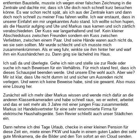
entfernten Baustelle, musste ich wegen einer falschen Zeichnung in die
Zentrale und dachte mir, dass ich Ute doch noch schnell kurz besuchen
könne. Es war schon recht spät, als ich aus der Zentrale kam und dann
doch noch schnell zu meiner Frau fahren wollte. Ich war erstaunt, dass in
unserer Einfahrt ein mir ungekanntes Auto stand. Ich wollte schon hupen,
als die Haustür aufging und Ute und Markus raus kamen und sich zärtlich
verabschiedeten. Der Kuss war langanhaltend und tief. Kein kleiner
Abschiedskuss zwischen Freunden sondern ein Kuss zwischen
Verliebten, zwischen einem Paar. Und seine Hände waren auch nicht da,
wo sie sein sollten. Mir wurde schlecht und ich musste mich
zusammenkrümmen. Als er weg fuhr, winkte sie ihm hinter her und warf
ihm ein Kusshändchen zu. Dann ging sie lächelnd ins Haus.
Ich saß da und überlegte. Gehe ich rein und stelle sie zur Rede oder
suche ich nach Beweisen für ein Verhältnis. Für mich stand fest, dass ich
dieses Schauspiel beenden werde. Und unsere Ehe wohl auch. Aber wie?
Mir ist klar, dass Ute nicht dumm ist und sicher um Ausreden nicht
verlegen. Und wenn ich keine Beweise habe, sind sie gewarnt. Also muss
eine Lösung her.
Zunächst will ich mehr über Markus wissen und wende mich dafür an die
anderen Klassenkameraden und habe schnell raus, wo er wohnt, arbeitet
und das er seit mehr als 3 Jahre mit einer jungen Frau zusammenlebt.
Markus ist Handelsvertreter für eine sehr renommierte Firma für
elektrische Haushaltsgeräte. Sein Revier schließt auch unser Städtchen
ein.
Dann nehme ich drei Tage Urlaub, checke in einer kleinen Pension für
diese Zeit ein, miete einen PKW und kaufe in einem guten Laden drei sehr
gute Minikamera, die die Bilder und den Ton sofort an ein Cloud senden.