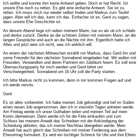
Ich wollte und konnte ihm keine Antwort geben. Doch er hat Recht. Ist
unsere Ehe noch zu retten. Es gibt eine einfache Antwort. Sie ist zu
retten. Ich muss mich nur wieder selbst finden und Markus zum Teufel
jagen. Aber will ich das, kann ich das. Einfacher ist es, Gerd zu sagen,
dass unsere Ehe Geschichte ist.
An diesem Abend liege ich neben meinem Mann, tue so als ob ich schlafe
und denke zurück. Denke an die schönen Zeiten mit meinem Mann, an die
langen Gespräche und auch an die Nächte mit ihm. Eigentlich hatte ich
Alles und jetzt weis ich nicht, was ich wirklich will.
An einem der nächsten Mittwochen erzählt mir Markus, dass Gerd ihn und
seine Freundin für den nächsten Sonnabend eingeladen hat. Wir wollen mit
Freunden, Verwandten und deren Partnern ein Jubiläum feiern. Es soll eine
Überraschungsparty für mich werden und Gerd bittet um
Verschwiegenheit. Sonnabend um 16 Uhr soll die Party starten.
Ich bitte Markus nicht zu kommen, denn in mir kommen Fragen auf und
ich werde nervös.
Gerd
Es ist alles vorbereitet. Ich habe meinen Job gekündigt und tief im Süden
einen neuen Job angenommen, den ich in vierzehn Tagen antreten werde.
Am Freitag werde ich unser Guthaben teilen und meinen Teil auf mein
Konto überweisen. Dann werde ich für die Fete einkaufen und zum
Schluss bei meinem Anwalt das Schreiben mit der Ankündigung der
Scheidung abholen, das ich meiner Nochfrau übergeben werde. Mein
Anwalt hat auch gleich das Schreiben mit meiner Forderung aus dem
Ehevertrag formuliert. Es wird ein tüchtiger Schreck für Ute und ihre Eltern