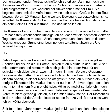
Den entsprechenden Vertrag schließe ich sofort ab. Dann nur noch die
Kameras im Wohnzimmer, Küche und Schlafzimmer versteckt, getestet
und programmiert. Alles während der Abwesenheit meiner Frau. Sie
beginnen dann mit den Aufnahmen, wenn sich etwas Großes in dem Raum
bewegt. Sofern 10 Minuten keine weitere Bewegung zu verzeichnen sind,
schaltet die Kamera ab. Gut ist, dass die Kamera bei der Aufnahme nur
ein sehr kleines Licht ausstrahlt. Und das klebe ich ab.
Die Kameras kann ich über mein Handy steuern, d.h. aus- und anschalten.
Am nächsten Wochenende kündige ich an, dass wir die nächsten vierzehn
Tage durcharbeiten müssen. Annäherungsversuche kann ich an diesem
Wochenende auf Grund einer beginnenden Erkältung abwehren. Ute
scheint traurig zu sein.
Ute
Zehn Tage nach der Feier und den Geschehnissen bei uns klingelt es
Abends und als ich die Tür öffne, schieb mich Markus in den Flur, küsst
mich stürmisch und nimmt mich noch gleich hinter der Haustür und
schickt mich dabei gleich zweimal in den Himmel. So viele Orgasmen
hintereinander hatte ich noch nie und ich bin hin und weg. Ich werde an
diesem Abend, in dieser Nacht so oft gefickt, dass ich nur noch ein völlig
fertiges Fickstück bin. Markus hat aber auch ein Stehvermögen, dass ich
noch nie mit einem Mann erlebt habe. Völlig befriedigt schlafe ich in den
Armen meines Lovers ein und verschlafe seit langer Zeit mal wieder. Mein
Vater ist nicht gerade glücklich, als ich mich krank melde. Der Morgenfick
in der Küche auf der Arbeitsplatte ist schon fast zu viel. Mir tut alles weh.
Ich bin völlig überreizt.
Seit fast einem Jahr kommt Markus jeden Mittwoch und ich sehne diesen