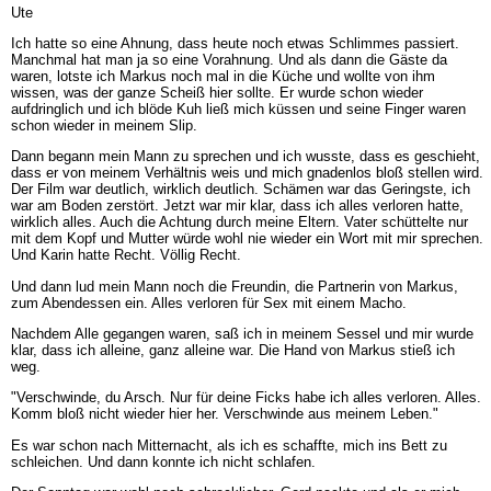
Ute
Ich hatte so eine Ahnung, dass heute noch etwas Schlimmes passiert.
Manchmal hat man ja so eine Vorahnung. Und als dann die Gäste da
waren, lotste ich Markus noch mal in die Küche und wollte von ihm
wissen, was der ganze Scheiß hier sollte. Er wurde schon wieder
aufdringlich und ich blöde Kuh ließ mich küssen und seine Finger waren
schon wieder in meinem Slip.
Dann begann mein Mann zu sprechen und ich wusste, dass es geschieht,
dass er von meinem Verhältnis weis und mich gnadenlos bloß stellen wird.
Der Film war deutlich, wirklich deutlich. Schämen war das Geringste, ich
war am Boden zerstört. Jetzt war mir klar, dass ich alles verloren hatte,
wirklich alles. Auch die Achtung durch meine Eltern. Vater schüttelte nur
mit dem Kopf und Mutter würde wohl nie wieder ein Wort mit mir sprechen.
Und Karin hatte Recht. Völlig Recht.
Und dann lud mein Mann noch die Freundin, die Partnerin von Markus,
zum Abendessen ein. Alles verloren für Sex mit einem Macho.
Nachdem Alle gegangen waren, saß ich in meinem Sessel und mir wurde
klar, dass ich alleine, ganz alleine war. Die Hand von Markus stieß ich
weg.
"Verschwinde, du Arsch. Nur für deine Ficks habe ich alles verloren. Alles.
Komm bloß nicht wieder hier her. Verschwinde aus meinem Leben."
Es war schon nach Mitternacht, als ich es schaffte, mich ins Bett zu
schleichen. Und dann konnte ich nicht schlafen.