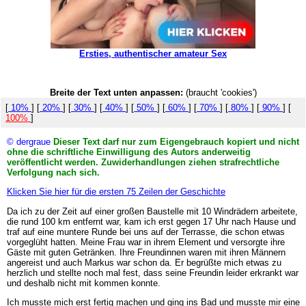
Ersties, authentischer amateur Sex
Breite der Text unten anpassen:
(braucht 'cookies')
[
10%
] [
20%
] [
30%
] [
40%
] [
50%
] [
60%
] [
70%
] [
80%
] [
90%
] [
100%
]
© dergraue
Dieser Text darf nur zum Eigengebrauch kopiert und nicht
ohne die schriftliche Einwilligung des Autors anderweitig
veröffentlicht werden. Zuwiderhandlungen ziehen strafrechtliche
Verfolgung nach sich.
Klicken Sie hier für die ersten 75 Zeilen der Geschichte
Da ich zu der Zeit auf einer großen Baustelle mit 10 Windrädern arbeitete,
die rund 100 km entfernt war, kam ich erst gegen 17 Uhr nach Hause und
traf auf eine muntere Runde bei uns auf der Terrasse, die schon etwas
vorgeglüht hatten. Meine Frau war in ihrem Element und versorgte ihre
Gäste mit guten Getränken. Ihre Freundinnen waren mit ihren Männern
angereist und auch Markus war schon da. Er begrüßte mich etwas zu
herzlich und stellte noch mal fest, dass seine Freundin leider erkrankt war
und deshalb nicht mit kommen konnte.
Ich musste mich erst fertig machen und ging ins Bad und musste mir eine