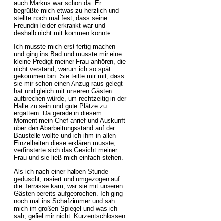
auch Markus war schon da. Er
begrüßte mich etwas zu herzlich und
stellte noch mal fest, dass seine
Freundin leider erkrankt war und
deshalb nicht mit kommen konnte.
Ich musste mich erst fertig machen
und ging ins Bad und musste mir eine
kleine Predigt meiner Frau anhören, die
nicht verstand, warum ich so spät
gekommen bin. Sie teilte mir mit, dass
sie mir schon einen Anzug raus gelegt
hat und gleich mit unseren Gästen
aufbrechen würde, um rechtzeitig in der
Halle zu sein und gute Plätze zu
ergattern. Da gerade in diesem
Moment mein Chef anrief und Auskunft
über den Abarbeitungsstand auf der
Baustelle wollte und ich ihm in allen
Einzelheiten diese erklären musste,
verfinsterte sich das Gesicht meiner
Frau und sie ließ mich einfach stehen.
Als ich nach einer halben Stunde
geduscht, rasiert und umgezogen auf
die Terrasse kam, war sie mit unseren
Gästen bereits aufgebrochen. Ich ging
noch mal ins Schafzimmer und sah
mich im großen Spiegel und was ich
sah, gefiel mir nicht. Kurzentschlossen