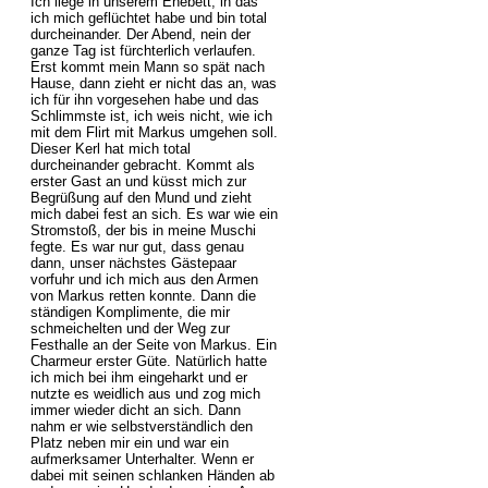
Ich liege in unserem Ehebett, in das
ich mich geflüchtet habe und bin total
durcheinander. Der Abend, nein der
ganze Tag ist fürchterlich verlaufen.
Erst kommt mein Mann so spät nach
Hause, dann zieht er nicht das an, was
ich für ihn vorgesehen habe und das
Schlimmste ist, ich weis nicht, wie ich
mit dem Flirt mit Markus umgehen soll.
Dieser Kerl hat mich total
durcheinander gebracht. Kommt als
erster Gast an und küsst mich zur
Begrüßung auf den Mund und zieht
mich dabei fest an sich. Es war wie ein
Stromstoß, der bis in meine Muschi
fegte. Es war nur gut, dass genau
dann, unser nächstes Gästepaar
vorfuhr und ich mich aus den Armen
von Markus retten konnte. Dann die
ständigen Komplimente, die mir
schmeichelten und der Weg zur
Festhalle an der Seite von Markus. Ein
Charmeur erster Güte. Natürlich hatte
ich mich bei ihm eingeharkt und er
nutzte es weidlich aus und zog mich
immer wieder dicht an sich. Dann
nahm er wie selbstverständlich den
Platz neben mir ein und war ein
aufmerksamer Unterhalter. Wenn er
dabei mit seinen schlanken Händen ab