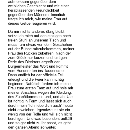
aufmerksam gegenüber dem
weiblichen Geschlecht und mit einer
herablassenden Freundlichkeit
gegenüber den Männern. Innerlich
fragte ich mich, wie meine Frau auf
dieses Getue reagieren wird.
Da mir nichts anderes übrig bleibt,
setze ich mich auf den einzigen noch
freien Stuhl an unserem Tisch und
muss, um etwas von dem Geschehen
auf der Bühne mitzubekommen, meiner
Frau den Rücken zukehren. Nach der
zum Glück nur kurzen und lustigen
Rede des Direktors ergreift der
Bürgermeister das Wort und kommt
vom Hundertsten ins Tausendste.
Dann endlich ist der offizielle Teil
erledigt und die Feier kann richtig
beginnen. Natürlich fordere ich meine
Frau zum ersten Tanz auf und hole mir
meinen Anschiss wegen der Kleidung,
des Zuspätkommens und, und ab. Ute
ist richtig in Form und lässt sich auch
durch mein "Ich liebe dich auch" heute
nicht erweichen. Irgendwie ist sie ein
wenig von der Rolle und will sich nicht
beruhigen. Und was besonders auffällt
und so gar nicht zu ihr passt, es geht
den ganzen Abend so weiter.