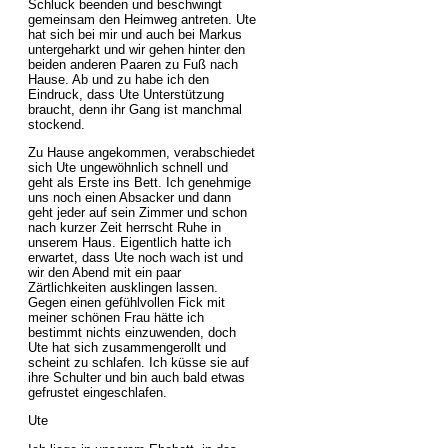
Schluck beenden und beschwingt
gemeinsam den Heimweg antreten. Ute
hat sich bei mir und auch bei Markus
untergeharkt und wir gehen hinter den
beiden anderen Paaren zu Fuß nach
Hause. Ab und zu habe ich den
Eindruck, dass Ute Unterstützung
braucht, denn ihr Gang ist manchmal
stockend.
Zu Hause angekommen, verabschiedet
sich Ute ungewöhnlich schnell und
geht als Erste ins Bett. Ich genehmige
uns noch einen Absacker und dann
geht jeder auf sein Zimmer und schon
nach kurzer Zeit herrscht Ruhe in
unserem Haus. Eigentlich hatte ich
erwartet, dass Ute noch wach ist und
wir den Abend mit ein paar
Zärtlichkeiten ausklingen lassen.
Gegen einen gefühlvollen Fick mit
meiner schönen Frau hätte ich
bestimmt nichts einzuwenden, doch
Ute hat sich zusammengerollt und
scheint zu schlafen. Ich küsse sie auf
ihre Schulter und bin auch bald etwas
gefrustet eingeschlafen.
Ute