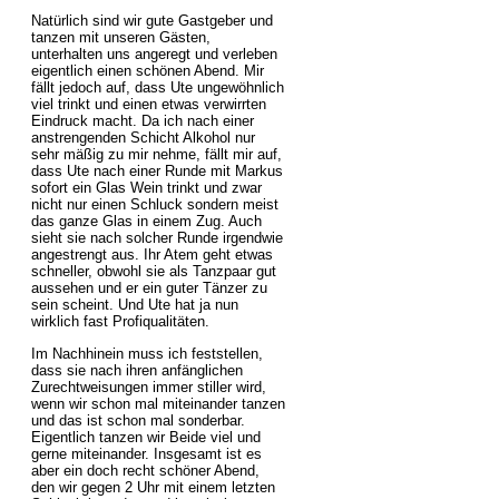
Natürlich sind wir gute Gastgeber und
tanzen mit unseren Gästen,
unterhalten uns angeregt und verleben
eigentlich einen schönen Abend. Mir
fällt jedoch auf, dass Ute ungewöhnlich
viel trinkt und einen etwas verwirrten
Eindruck macht. Da ich nach einer
anstrengenden Schicht Alkohol nur
sehr mäßig zu mir nehme, fällt mir auf,
dass Ute nach einer Runde mit Markus
sofort ein Glas Wein trinkt und zwar
nicht nur einen Schluck sondern meist
das ganze Glas in einem Zug. Auch
sieht sie nach solcher Runde irgendwie
angestrengt aus. Ihr Atem geht etwas
schneller, obwohl sie als Tanzpaar gut
aussehen und er ein guter Tänzer zu
sein scheint. Und Ute hat ja nun
wirklich fast Profiqualitäten.
Im Nachhinein muss ich feststellen,
dass sie nach ihren anfänglichen
Zurechtweisungen immer stiller wird,
wenn wir schon mal miteinander tanzen
und das ist schon mal sonderbar.
Eigentlich tanzen wir Beide viel und
gerne miteinander. Insgesamt ist es
aber ein doch recht schöner Abend,
den wir gegen 2 Uhr mit einem letzten