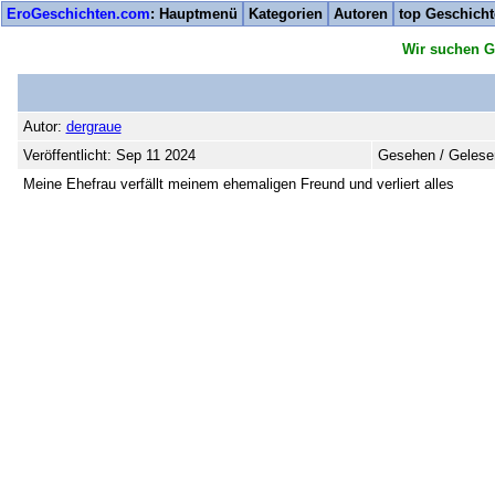
EroGeschichten.com
: Hauptmenü
Kategorien
Autoren
top Geschich
Wir suchen G
Autor:
dergraue
Veröffentlicht: Sep 11 2024
Gesehen / Gelese
Meine Ehefrau verfällt meinem ehemaligen Freund und verliert alles