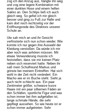
zog ich den Anzug aus, hängte ihn weg
und zog eine legere Kombination mit
einer dunklen Hose und einem hellen
Sakko an. Den Schlips ließ ich auch
gleich weg. So gefiel ich mir gleich
besser und ging zu Fuß zur Halle und
kam dort noch rechtzeitig vor der
Eröffnungsrede des Direktors unserer
Schule an.
Ute sah mich an und ihr Gesicht
verfinsterte sich nun schon wieder. Wie
konnte ich nur gegen ihre Auswahl der
Kleidung verstoßen. Da würde ich mir
aber noch was anhören müssen. Mit
etwas Verwunderung musste ich
feststellen, dass sie mir keinen Platz
neben sich reserviert hatte. Neben ihr
saß mein Schulfreund Markus und
grinste bei meinem Eintreffen. Hat sich
wohl in der Zeit nicht verändert. Ein
Macho wie er im Buche steht. Sieht ja
auch nicht schlecht aus. Ein paar
Zentimeter größer, schwarze kurze
Haare mit ein paar silbernen Fäden an
den Schläfen, sportliche Figur und was
schon immer bei ihm aufgefallen ist,
lange schmale Hände, die sehr
gepflegt aussehen. So wie heute ist er
schon immer aufgetreten. Sehr