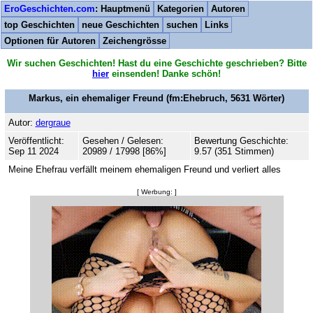
EroGeschichten.com
: Hauptmenü
Kategorien
Autoren
top Geschichten
neue Geschichten
suchen
Links
Optionen für Autoren
Zeichengrösse
Wir suchen Geschichten! Hast du eine Geschichte geschrieben? Bitte
hier
einsenden! Danke schön!
Markus, ein ehemaliger Freund
(fm:Ehebruch,
5631
Wörter)
Autor:
dergraue
Veröffentlicht:
Gesehen / Gelesen:
Bewertung Geschichte:
Sep 11 2024
20989 / 17998 [86%]
9.57 (351 Stimmen)
Meine Ehefrau verfällt meinem ehemaligen Freund und verliert alles
[ Werbung: ]