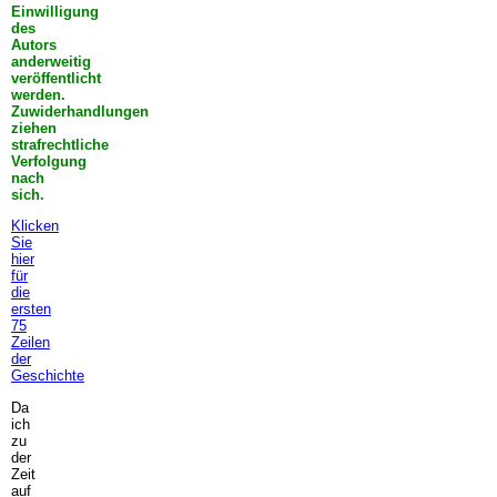
Einwilligung
des
Autors
anderweitig
veröffentlicht
werden.
Zuwiderhandlungen
ziehen
strafrechtliche
Verfolgung
nach
sich.
Klicken
Sie
hier
für
die
ersten
75
Zeilen
der
Geschichte
Da
ich
zu
der
Zeit
auf