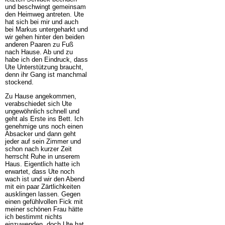
und beschwingt gemeinsam
den Heimweg antreten. Ute
hat sich bei mir und auch
bei Markus untergeharkt und
wir gehen hinter den beiden
anderen Paaren zu Fuß
nach Hause. Ab und zu
habe ich den Eindruck, dass
Ute Unterstützung braucht,
denn ihr Gang ist manchmal
stockend.
Zu Hause angekommen,
verabschiedet sich Ute
ungewöhnlich schnell und
geht als Erste ins Bett. Ich
genehmige uns noch einen
Absacker und dann geht
jeder auf sein Zimmer und
schon nach kurzer Zeit
herrscht Ruhe in unserem
Haus. Eigentlich hatte ich
erwartet, dass Ute noch
wach ist und wir den Abend
mit ein paar Zärtlichkeiten
ausklingen lassen. Gegen
einen gefühlvollen Fick mit
meiner schönen Frau hätte
ich bestimmt nichts
einzuwenden, doch Ute hat