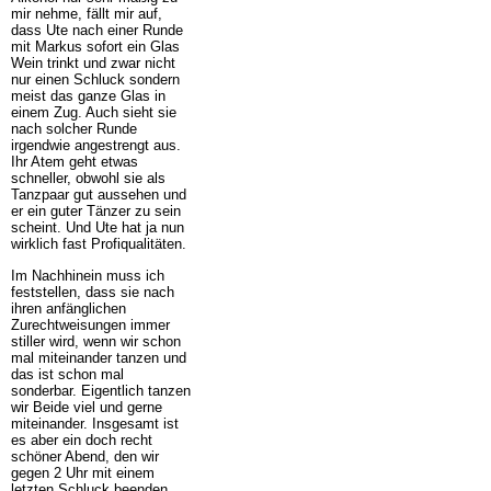
mir nehme, fällt mir auf,
dass Ute nach einer Runde
mit Markus sofort ein Glas
Wein trinkt und zwar nicht
nur einen Schluck sondern
meist das ganze Glas in
einem Zug. Auch sieht sie
nach solcher Runde
irgendwie angestrengt aus.
Ihr Atem geht etwas
schneller, obwohl sie als
Tanzpaar gut aussehen und
er ein guter Tänzer zu sein
scheint. Und Ute hat ja nun
wirklich fast Profiqualitäten.
Im Nachhinein muss ich
feststellen, dass sie nach
ihren anfänglichen
Zurechtweisungen immer
stiller wird, wenn wir schon
mal miteinander tanzen und
das ist schon mal
sonderbar. Eigentlich tanzen
wir Beide viel und gerne
miteinander. Insgesamt ist
es aber ein doch recht
schöner Abend, den wir
gegen 2 Uhr mit einem
letzten Schluck beenden