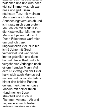
zwischen uns und was noch
viel schlimmer war, ich war
nass und geil. Beim
nächsten Tanz mit meinem
Mann wehrte ich dessen
Annäherungsversuch ab und
ich fragte mich zum ersten
Mal, ob ich mit Markus in
die Kiste wollte. Mit meinem
Mann auf jeden Fall nicht.
Diese Erkenntnis warf mich
um und ich trank
ungewöhnlich viel. Nun bin
ich 8 Jahre mit Gerd
verheiratet und war bisher
immer glücklich und dann
kommt dieser Kerl und ich
vergehe vor Verlangen nach
einem fremden Mann. Auf
dem Rückweg von der Feier
harkt sich auch Markus bei
mir ein und da wir als Letzte
hinter den beiden Paaren
gehen, merkt keiner, dass
Markus mit seiner freien
Hand meinen Busen
streichelt und mich in
Flammen versetzt. Ab und
zu, wenn er mich fester
anfasst, knicken mir die