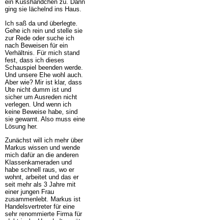
ein Kusshändchen zu. Dann
ging sie lächelnd ins Haus.
Ich saß da und überlegte.
Gehe ich rein und stelle sie
zur Rede oder suche ich
nach Beweisen für ein
Verhältnis. Für mich stand
fest, dass ich dieses
Schauspiel beenden werde.
Und unsere Ehe wohl auch.
Aber wie? Mir ist klar, dass
Ute nicht dumm ist und
sicher um Ausreden nicht
verlegen. Und wenn ich
keine Beweise habe, sind
sie gewarnt. Also muss eine
Lösung her.
Zunächst will ich mehr über
Markus wissen und wende
mich dafür an die anderen
Klassenkameraden und
habe schnell raus, wo er
wohnt, arbeitet und das er
seit mehr als 3 Jahre mit
einer jungen Frau
zusammenlebt. Markus ist
Handelsvertreter für eine
sehr renommierte Firma für