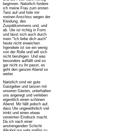
beginnen. Natürlich fordere
ich meine Frau zum ersten
Tanz auf und hole mir
meinen Anschiss wegen der
Kleidung, des
Zuspätkommens und, und
ab. Ute ist richtig in Form
und lässt sich auch durch
mein "Ich liebe dich auch"
heute nicht erweichen.
Irgendwie ist sie ein wenig
von der Rolle und will sich
nicht beruhigen. Und was
besonders auffällt und so
gar nicht zu ihr passt, es
geht den ganzen Abend so
weiter.
Natürlich sind wir gute
Gastgeber und tanzen mit
unseren Gästen, unterhalten
uns angeregt und verleben
eigentlich einen schönen
Abend. Mir fällt jedoch auf,
dass Ute ungewöhnlich viel
trinkt und einen etwas
verwirrten Eindruck macht.
Da ich nach einer
anstrengenden Schicht
Alkohol nur sehr mäßig zu