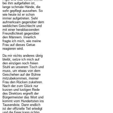
bei ihm aufgefallen ist,
lange schmale Hände, die
sehr gepflegt aussehen. So
wie heute ist er schon
immer aufgetreten. Sehr
aufmerksam gegenüber dem
weiblichen Geschlecht und
mit einer herablassenden
Freundlichkeit gegenüber
den Männern. Innerlich
fragte ich mich, wie meine
Frau auf dieses Getue
reagieren wird.
Da mir nichts anderes übrig
bleibt, setze ich mich auf
den einzigen noch freien
Stuhl an unserem Tisch und
muss, um etwas von dem
Geschehen auf der Bühne
mitzubekommen, meiner
Frau den Rücken zukehren.
Nach der zum Glück nur
kurzen und lustigen Rede
des Direktors ergreift der
Bürgermeister das Wort und
kommt vom Hundertsten ins
Tausendste. Dann endlich
ist der offizielle Teil erledigt
und die Feier kann richtig