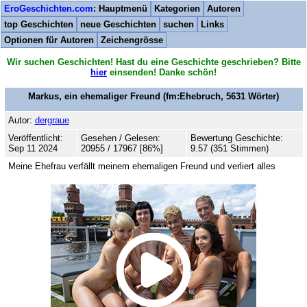
EroGeschichten.com
: Hauptmenü
Kategorien
Autoren
top Geschichten
neue Geschichten
suchen
Links
Optionen für Autoren
Zeichengrösse
Wir suchen Geschichten! Hast du eine Geschichte geschrieben? Bitte
hier
einsenden! Danke schön!
Markus, ein ehemaliger Freund
(fm:Ehebruch,
5631
Wörter)
Autor:
dergraue
Veröffentlicht:
Gesehen / Gelesen:
Bewertung Geschichte:
Sep 11 2024
20955 / 17967 [86%]
9.57 (351 Stimmen)
Meine Ehefrau verfällt meinem ehemaligen Freund und verliert alles