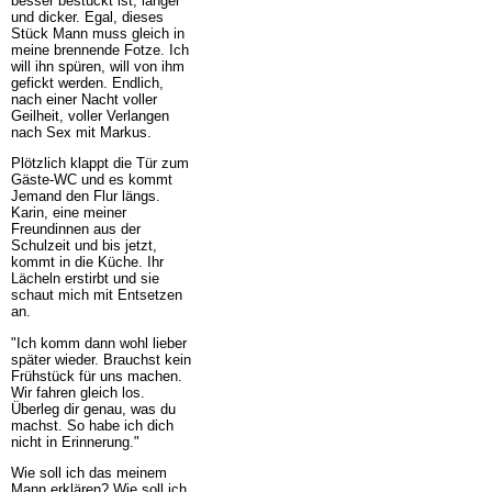
besser bestückt ist, länger
und dicker. Egal, dieses
Stück Mann muss gleich in
meine brennende Fotze. Ich
will ihn spüren, will von ihm
gefickt werden. Endlich,
nach einer Nacht voller
Geilheit, voller Verlangen
nach Sex mit Markus.
Plötzlich klappt die Tür zum
Gäste-WC und es kommt
Jemand den Flur längs.
Karin, eine meiner
Freundinnen aus der
Schulzeit und bis jetzt,
kommt in die Küche. Ihr
Lächeln erstirbt und sie
schaut mich mit Entsetzen
an.
"Ich komm dann wohl lieber
später wieder. Brauchst kein
Frühstück für uns machen.
Wir fahren gleich los.
Überleg dir genau, was du
machst. So habe ich dich
nicht in Erinnerung."
Wie soll ich das meinem
Mann erklären? Wie soll ich