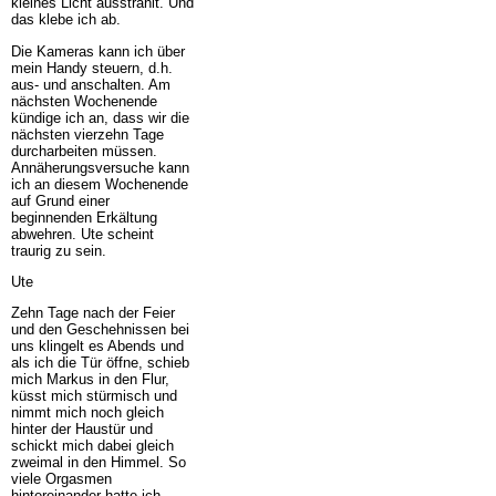
kleines Licht ausstrahlt. Und
das klebe ich ab.
Die Kameras kann ich über
mein Handy steuern, d.h.
aus- und anschalten. Am
nächsten Wochenende
kündige ich an, dass wir die
nächsten vierzehn Tage
durcharbeiten müssen.
Annäherungsversuche kann
ich an diesem Wochenende
auf Grund einer
beginnenden Erkältung
abwehren. Ute scheint
traurig zu sein.
Ute
Zehn Tage nach der Feier
und den Geschehnissen bei
uns klingelt es Abends und
als ich die Tür öffne, schieb
mich Markus in den Flur,
küsst mich stürmisch und
nimmt mich noch gleich
hinter der Haustür und
schickt mich dabei gleich
zweimal in den Himmel. So
viele Orgasmen
hintereinander hatte ich