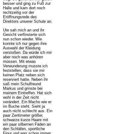
besser und ging zu Fuß zur
Halle und kam dort noch
rechtzeitig vor der
Eröffnungsrede des
Direktors unserer Schule an.
Ute sah mich an und ihr
Gesicht verfinsterte sich
nun schon wieder. Wie
konnte ich nur gegen ihre
Auswahl der Kleidung
verstoßen. Da würde ich mir
aber noch was anhören
müssen. Mit etwas
Verwunderung musste ich
feststellen, dass sie mir
keinen Platz neben sich
reserviert hatte. Neben ihr
saß mein Schulfreund
Markus und grinste bei
meinem Eintreffen. Hat sich
wohl in der Zeit nicht
verändert. Ein Macho wie er
im Buche steht. Sieht ja
auch nicht schlecht aus. Ein
paar Zentimeter größer,
schwarze kurze Haare mit
ein paar silbernen Fäden an
den Schläfen, sportliche
Figur und was schon immer