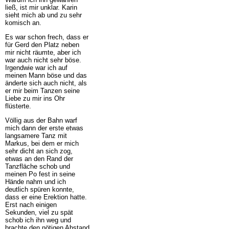
ließ, ist mir unklar. Karin
sieht mich ab und zu sehr
komisch an.
Es war schon frech, dass er
für Gerd den Platz neben
mir nicht räumte, aber ich
war auch nicht sehr böse.
Irgendwie war ich auf
meinen Mann böse und das
änderte sich auch nicht, als
er mir beim Tanzen seine
Liebe zu mir ins Ohr
flüsterte.
Völlig aus der Bahn warf
mich dann der erste etwas
langsamere Tanz mit
Markus, bei dem er mich
sehr dicht an sich zog,
etwas an den Rand der
Tanzfläche schob und
meinen Po fest in seine
Hände nahm und ich
deutlich spüren konnte,
dass er eine Erektion hatte.
Erst nach einigen
Sekunden, viel zu spät
schob ich ihn weg und
brachte den nötigen Abstand