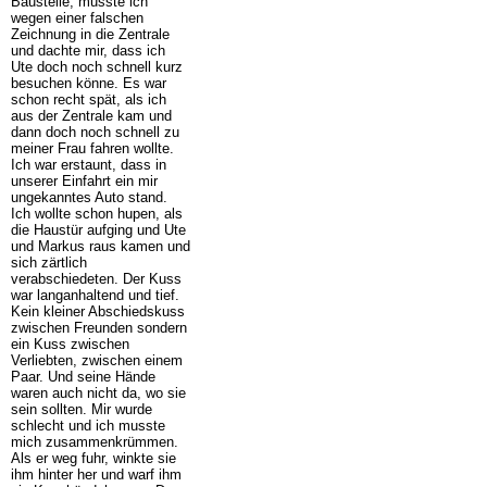
Baustelle, musste ich
wegen einer falschen
Zeichnung in die Zentrale
und dachte mir, dass ich
Ute doch noch schnell kurz
besuchen könne. Es war
schon recht spät, als ich
aus der Zentrale kam und
dann doch noch schnell zu
meiner Frau fahren wollte.
Ich war erstaunt, dass in
unserer Einfahrt ein mir
ungekanntes Auto stand.
Ich wollte schon hupen, als
die Haustür aufging und Ute
und Markus raus kamen und
sich zärtlich
verabschiedeten. Der Kuss
war langanhaltend und tief.
Kein kleiner Abschiedskuss
zwischen Freunden sondern
ein Kuss zwischen
Verliebten, zwischen einem
Paar. Und seine Hände
waren auch nicht da, wo sie
sein sollten. Mir wurde
schlecht und ich musste
mich zusammenkrümmen.
Als er weg fuhr, winkte sie
ihm hinter her und warf ihm