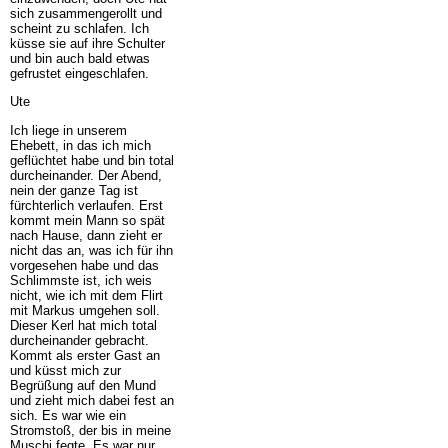
sich zusammengerollt und
scheint zu schlafen. Ich
küsse sie auf ihre Schulter
und bin auch bald etwas
gefrustet eingeschlafen.
Ute
Ich liege in unserem
Ehebett, in das ich mich
geflüchtet habe und bin total
durcheinander. Der Abend,
nein der ganze Tag ist
fürchterlich verlaufen. Erst
kommt mein Mann so spät
nach Hause, dann zieht er
nicht das an, was ich für ihn
vorgesehen habe und das
Schlimmste ist, ich weis
nicht, wie ich mit dem Flirt
mit Markus umgehen soll.
Dieser Kerl hat mich total
durcheinander gebracht.
Kommt als erster Gast an
und küsst mich zur
Begrüßung auf den Mund
und zieht mich dabei fest an
sich. Es war wie ein
Stromstoß, der bis in meine
Muschi fegte. Es war nur