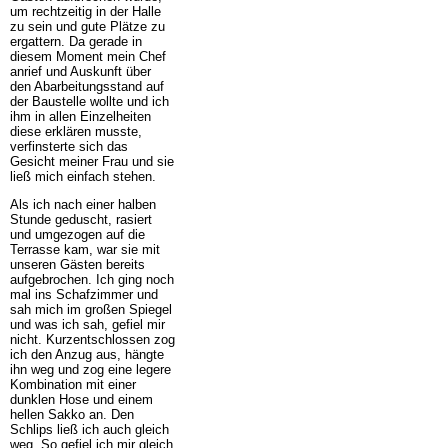
um rechtzeitig in der Halle
zu sein und gute Plätze zu
ergattern. Da gerade in
diesem Moment mein Chef
anrief und Auskunft über
den Abarbeitungsstand auf
der Baustelle wollte und ich
ihm in allen Einzelheiten
diese erklären musste,
verfinsterte sich das
Gesicht meiner Frau und sie
ließ mich einfach stehen.
Als ich nach einer halben
Stunde geduscht, rasiert
und umgezogen auf die
Terrasse kam, war sie mit
unseren Gästen bereits
aufgebrochen. Ich ging noch
mal ins Schafzimmer und
sah mich im großen Spiegel
und was ich sah, gefiel mir
nicht. Kurzentschlossen zog
ich den Anzug aus, hängte
ihn weg und zog eine legere
Kombination mit einer
dunklen Hose und einem
hellen Sakko an. Den
Schlips ließ ich auch gleich
weg. So gefiel ich mir gleich