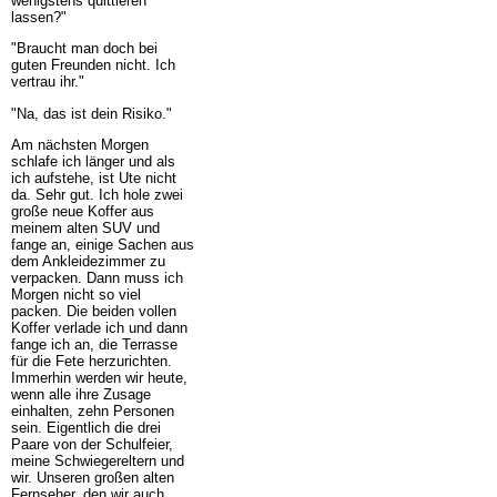
wenigstens quittieren
lassen?"
"Braucht man doch bei
guten Freunden nicht. Ich
vertrau ihr."
"Na, das ist dein Risiko."
Am nächsten Morgen
schlafe ich länger und als
ich aufstehe, ist Ute nicht
da. Sehr gut. Ich hole zwei
große neue Koffer aus
meinem alten SUV und
fange an, einige Sachen aus
dem Ankleidezimmer zu
verpacken. Dann muss ich
Morgen nicht so viel
packen. Die beiden vollen
Koffer verlade ich und dann
fange ich an, die Terrasse
für die Fete herzurichten.
Immerhin werden wir heute,
wenn alle ihre Zusage
einhalten, zehn Personen
sein. Eigentlich die drei
Paare von der Schulfeier,
meine Schwiegereltern und
wir. Unseren großen alten
Fernseher, den wir auch