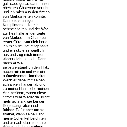
gut, dass genau dann, unser
nächstes Gästepaar vorfuhr
und ich mich aus den Armen
von Markus retten konnte.
Dann die ständigen
Komplimente, die mir
schmeichelten und der Weg
zur Festhalle an der Seite
von Markus. Ein Charmeur
erster Güte. Natürlich hatte
ich mich bei ihm eingeharkt
und er nutzte es weidlich
aus und zog mich immer
wieder dicht an sich. Dann
nahm er wie
selbstverständlich den Platz
neben mir ein und war ein
aufmerksamer Unterhalter.
Wenn er dabei mit seinen
schlanken Händen ab und
zu meine Hand oder meinen
Arm berührte, waren diese
Stromstöße wieder da. Nicht
mehr so stark wie bei der
Begrüßung, aber noch
fühlbar. Dafür aber um so
stärker, wenn seine Hand
meine Schenkel berührten
und er nach oben rutschte.
Warum ich ihn gewähren