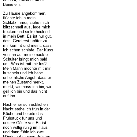
Beine ein.
Zu Hause angekommen,
flüchte ich in mein
Schlafzimmer, ziehe mich
blitzschnell aus, lege mich
trocken und sinke heulend
in mein Bett. Es ist nur gut,
dass Gerd erst später zu
mir kommt und meint, dass
ich schon schlafe. Der Kuss
von ihn auf meine nackte
Schulter bringt mich bald
um. Was ist mit mir los?
Mein Mann möchte mit mir
kuscheln und ich habe
unheimliche Angst, dass er
meinen Zustand merkt,
merkt, wie nass ich bin, wie
geil ich bin und das nicht
auf ihn.
Nach einer schrecklichen
Nacht stehe ich früh in der
Küche und bereite das
Frühstück für uns und
unsere Gäste vor. Es ist
noch völlig ruhig im Haus
und dann fühle ich zwei
Hände auf meinen Brüsten,