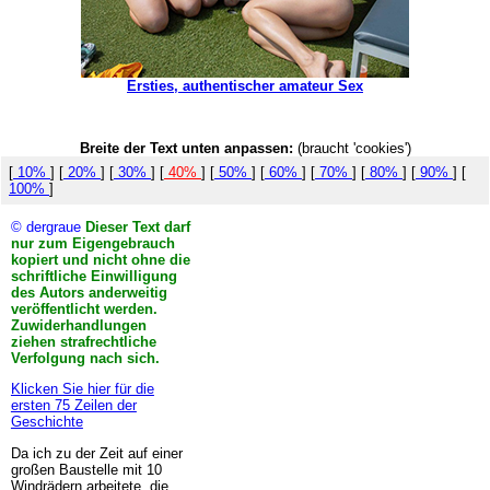
Ersties, authentischer amateur Sex
Breite der Text unten anpassen:
(braucht 'cookies')
[
10%
] [
20%
] [
30%
] [
40%
] [
50%
] [
60%
] [
70%
] [
80%
] [
90%
] [
100%
]
© dergraue
Dieser Text darf
nur zum Eigengebrauch
kopiert und nicht ohne die
schriftliche Einwilligung
des Autors anderweitig
veröffentlicht werden.
Zuwiderhandlungen
ziehen strafrechtliche
Verfolgung nach sich.
Klicken Sie hier für die
ersten 75 Zeilen der
Geschichte
Da ich zu der Zeit auf einer
großen Baustelle mit 10
Windrädern arbeitete, die