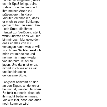
Löcher so eingeritten, dass
es mir Spaß bringt, seine
Sahne zu schlucken und
ihm meinen Arsch zu
präsentieren. In klaren
Minuten erkenne ich, dass
er mich zu einer Schlampe
gemacht hat, zu einer Drei-
Loch-Stute, die ihrem
Hengst zur Verfügung steht,
wann und wie er es will. Ich
bin mir auch klar geworden,
dass er alles von mir
verlangen kann, was er will.
In solchen Nächten ekel ich
mich vor mir selbst und
nehme mir immer wieder
vor, ihn zum Teufel zu
jagen. Und dann ist er da,
nimmt mich wie er es will
und ich bin seine
gehorsame Stute.
Langsam benimmt er sich
an den Tagen, an denen er
bei mir ist, wie der Hausherr.
Es fehlt nur noch, dass ich
ihn nackt bedienen muss.
Mir wird klar, dass das auch
noch kommen wird.