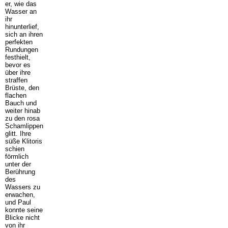
er, wie das
Wasser an
ihr
hinunterlief,
sich an ihren
perfekten
Rundungen
festhielt,
bevor es
über ihre
straffen
Brüste, den
flachen
Bauch und
weiter hinab
zu den rosa
Schamlippen
glitt. Ihre
süße Klitoris
schien
förmlich
unter der
Berührung
des
Wassers zu
erwachen,
und Paul
konnte seine
Blicke nicht
von ihr