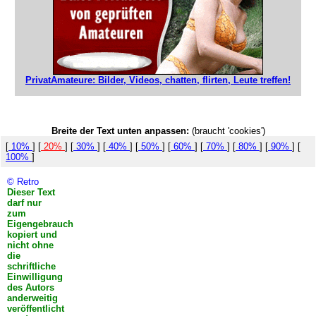
PrivatAmateure: Bilder, Videos, chatten, flirten, Leute treffen!
Breite der Text unten anpassen:
(braucht 'cookies')
[
10%
] [
20%
] [
30%
] [
40%
] [
50%
] [
60%
] [
70%
] [
80%
] [
90%
] [
100%
]
© Retro
Dieser Text
darf nur
zum
Eigengebrauch
kopiert und
nicht ohne
die
schriftliche
Einwilligung
des Autors
anderweitig
veröffentlicht