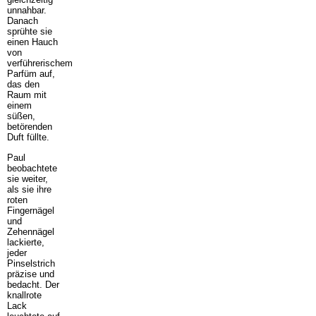
unnahbar.
Danach
sprühte sie
einen Hauch
von
verführerischem
Parfüm auf,
das den
Raum mit
einem
süßen,
betörenden
Duft füllte.
Paul
beobachtete
sie weiter,
als sie ihre
roten
Fingernägel
und
Zehennägel
lackierte,
jeder
Pinselstrich
präzise und
bedacht. Der
knallrote
Lack