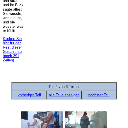
und straff,
und ihr Blick
sagte alles:
Sie wusste,
was sie tat,
und sie
wusste, was
er fühlte.
Klicken Sie
hier für den
Rest dieser
Geschichte
(noch 391
Zeilen)
Teil 2 von 3 Teilen.
vorheriger Teil
alle Teile anzeigen
nächster Teil