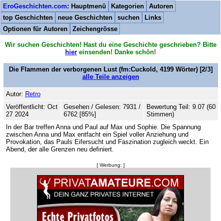
EroGeschichten.com
: Hauptmenü
Kategorien
Autoren
top Geschichten
neue Geschichten
suchen
Links
Optionen für Autoren
Zeichengrösse
Wir suchen Geschichten! Hast du eine Geschichte geschrieben? Bitte
hier
einsenden! Danke schön!
Die Flammen der verborgenen Lust
(fm:Cuckold,
4199
Wörter) [2/3]
alle Teile anzeigen
Autor:
Retro
Veröffentlicht: Oct
Gesehen / Gelesen: 7931 /
Bewertung Teil: 9.07 (60
27 2024
6762 [85%]
Stimmen)
In der Bar treffen Anna und Paul auf Max und Sophie. Die Spannung
zwischen Anna und Max entfacht ein Spiel voller Anziehung und
Provokation, das Pauls Eifersucht und Faszination zugleich weckt. Ein
Abend, der alle Grenzen neu definiert.
[ Werbung: ]