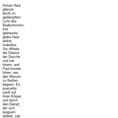
Annas Haut
glänzte
leicht im
gedämpften
Licht des
Badezimmers,
ihre
gebräunte,
glatte Haut
wirkte
makellos.
Sie öffnete
die Glastür
der Dusche
und trat
hinein, und
Paul konnte
hören, wie
das Wasser
zu fließen
begann. Es
prasselte
sanft auf
ihren Körper,
und durch
den Dampf,
der sich
langsam
bildete, sah