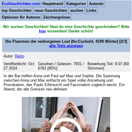
EroGeschichten.com
: Hauptmenü
Kategorien
Autoren
top Geschichten
neue Geschichten
suchen
Links
Optionen für Autoren
Zeichengrösse
Wir suchen Geschichten! Hast du eine Geschichte geschrieben? Bitte
hier
einsenden! Danke schön!
Die Flammen der verborgenen Lust
(fm:Cuckold,
4199
Wörter) [2/3]
alle Teile anzeigen
Autor:
Retro
Veröffentlicht: Oct
Gesehen / Gelesen: 7931 /
Bewertung Teil: 9.07 (60
27 2024
6762 [85%]
Stimmen)
In der Bar treffen Anna und Paul auf Max und Sophie. Die Spannung
zwischen Anna und Max entfacht ein Spiel voller Anziehung und
Provokation, das Pauls Eifersucht und Faszination zugleich weckt. Ein
Abend, der alle Grenzen neu definiert.