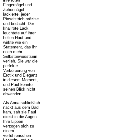
ihre roten
Fingernägel und
Zehennägel
lackierte, jeder
Pinselstrich präzise
und bedacht. Der
knallrote Lack
leuchtete auf ihrer
hellen Haut und
wirkte wie ein
Statement, das ihr
noch mehr
Selbstbewusstsein
verlieh. Sie war die
perfekte
Verkörperung von
Erotik und Eleganz
in diesem Moment,
und Paul konnte
seinen Blick nicht
abwenden.
Als Anna schließlich
nackt aus dem Bad
kam, sah sie Paul
direkt in die Augen.
Ihre Lippen
verzogen sich zu
einem
verführerischen