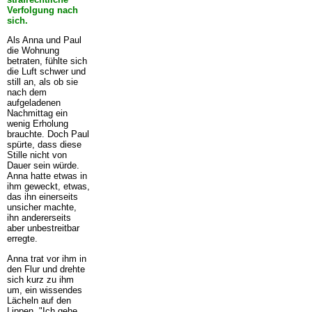
Verfolgung nach
sich.
Als Anna und Paul
die Wohnung
betraten, fühlte sich
die Luft schwer und
still an, als ob sie
nach dem
aufgeladenen
Nachmittag ein
wenig Erholung
brauchte. Doch Paul
spürte, dass diese
Stille nicht von
Dauer sein würde.
Anna hatte etwas in
ihm geweckt, etwas,
das ihn einerseits
unsicher machte,
ihn andererseits
aber unbestreitbar
erregte.
Anna trat vor ihm in
den Flur und drehte
sich kurz zu ihm
um, ein wissendes
Lächeln auf den
Lippen. "Ich gehe