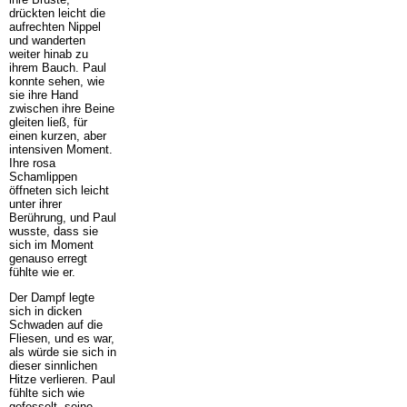
drückten leicht die
aufrechten Nippel
und wanderten
weiter hinab zu
ihrem Bauch. Paul
konnte sehen, wie
sie ihre Hand
zwischen ihre Beine
gleiten ließ, für
einen kurzen, aber
intensiven Moment.
Ihre rosa
Schamlippen
öffneten sich leicht
unter ihrer
Berührung, und Paul
wusste, dass sie
sich im Moment
genauso erregt
fühlte wie er.
Der Dampf legte
sich in dicken
Schwaden auf die
Fliesen, und es war,
als würde sie sich in
dieser sinnlichen
Hitze verlieren. Paul
fühlte sich wie
gefesselt, seine