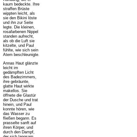
kaum bedeckte. Ihre
straffen Brüste
wippten leicht, als
sie den Bikini löste
und ihn zur Seite
legte. Die kleinen,
rosafarbenen Nippel
standen aufrecht,
als ob die Luft sie
kitzelte, und Paul
fühlte, wie sich sein
Atem beschleunigte.
Annas Haut glänzte
leicht im
gedämpften Licht
des Badezimmers,
ihre gebräunte,
glatte Haut wirkte
makellos. Sie
öffnete die Glastür
der Dusche und trat
hinein, und Paul
konnte hören, wie
das Wasser zu
fließen begann. Es
prasselte sanft auf
ihren Körper, und
durch den Dampf,
der sich langsam