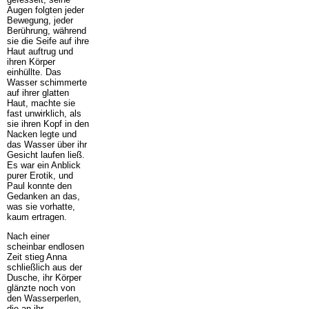
Augen folgten jeder
Bewegung, jeder
Berührung, während
sie die Seife auf ihre
Haut auftrug und
ihren Körper
einhüllte. Das
Wasser schimmerte
auf ihrer glatten
Haut, machte sie
fast unwirklich, als
sie ihren Kopf in den
Nacken legte und
das Wasser über ihr
Gesicht laufen ließ.
Es war ein Anblick
purer Erotik, und
Paul konnte den
Gedanken an das,
was sie vorhatte,
kaum ertragen.
Nach einer
scheinbar endlosen
Zeit stieg Anna
schließlich aus der
Dusche, ihr Körper
glänzte noch von
den Wasserperlen,
die an ihr