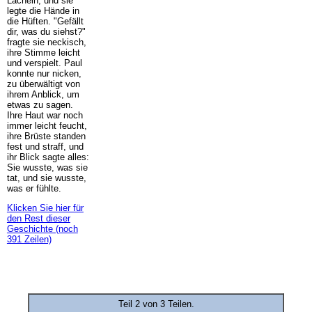
Lächeln, und sie
legte die Hände in
die Hüften. "Gefällt
dir, was du siehst?"
fragte sie neckisch,
ihre Stimme leicht
und verspielt. Paul
konnte nur nicken,
zu überwältigt von
ihrem Anblick, um
etwas zu sagen.
Ihre Haut war noch
immer leicht feucht,
ihre Brüste standen
fest und straff, und
ihr Blick sagte alles:
Sie wusste, was sie
tat, und sie wusste,
was er fühlte.
Klicken Sie hier für
den Rest dieser
Geschichte (noch
391 Zeilen)
Teil 2 von 3 Teilen.