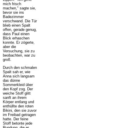
mich frisch
machen," sagte sie,
bevor sie ins
Badezimmer
verschwand. Die Tür
blieb einen Spalt
offen, gerade genug,
dass Paul einen
Blick erhaschen
konnte. Er zögerte,
aber die
Versuchung, sie zu
beobachten, war zu
groß.
Durch den schmalen
Spalt sah er, wie
Anna sich langsam
das dünne
Sommerkleid über
den Kopf zog. Der
weiche Stoff glitt
sanft an ihrem
Körper entlang und
enthüllte den roten
Bikini, den sie zuvor
im Freibad getragen
hatte. Der feine
Stoff betonte jede
Rundung, die er