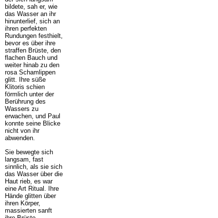
bildete, sah er, wie
das Wasser an ihr
hinunterlief, sich an
ihren perfekten
Rundungen festhielt,
bevor es über ihre
straffen Brüste, den
flachen Bauch und
weiter hinab zu den
rosa Schamlippen
glitt. Ihre süße
Klitoris schien
förmlich unter der
Berührung des
Wassers zu
erwachen, und Paul
konnte seine Blicke
nicht von ihr
abwenden.
Sie bewegte sich
langsam, fast
sinnlich, als sie sich
das Wasser über die
Haut rieb, es war
eine Art Ritual. Ihre
Hände glitten über
ihren Körper,
massierten sanft
ihre Brüste,