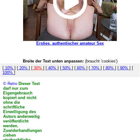
Ersties, authentischer amateur Sex
Breite der Text unten anpassen:
(braucht 'cookies')
[
10%
] [
20%
] [
30%
] [
40%
] [
50%
] [
60%
] [
70%
] [
80%
] [
90%
] [
100%
]
© Retro
Dieser Text
darf nur zum
Eigengebrauch
kopiert und nicht
ohne die
schriftliche
Einwilligung des
Autors anderweitig
veröffentlicht
werden.
Zuwiderhandlungen
ziehen
strafrechtliche