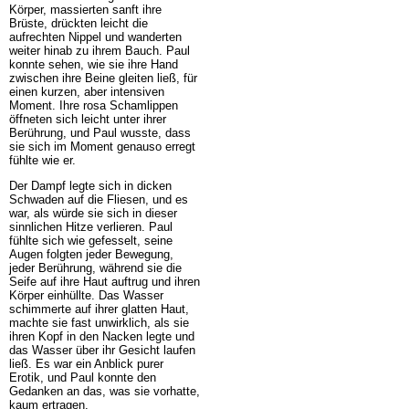
Körper, massierten sanft ihre
Brüste, drückten leicht die
aufrechten Nippel und wanderten
weiter hinab zu ihrem Bauch. Paul
konnte sehen, wie sie ihre Hand
zwischen ihre Beine gleiten ließ, für
einen kurzen, aber intensiven
Moment. Ihre rosa Schamlippen
öffneten sich leicht unter ihrer
Berührung, und Paul wusste, dass
sie sich im Moment genauso erregt
fühlte wie er.
Der Dampf legte sich in dicken
Schwaden auf die Fliesen, und es
war, als würde sie sich in dieser
sinnlichen Hitze verlieren. Paul
fühlte sich wie gefesselt, seine
Augen folgten jeder Bewegung,
jeder Berührung, während sie die
Seife auf ihre Haut auftrug und ihren
Körper einhüllte. Das Wasser
schimmerte auf ihrer glatten Haut,
machte sie fast unwirklich, als sie
ihren Kopf in den Nacken legte und
das Wasser über ihr Gesicht laufen
ließ. Es war ein Anblick purer
Erotik, und Paul konnte den
Gedanken an das, was sie vorhatte,
kaum ertragen.