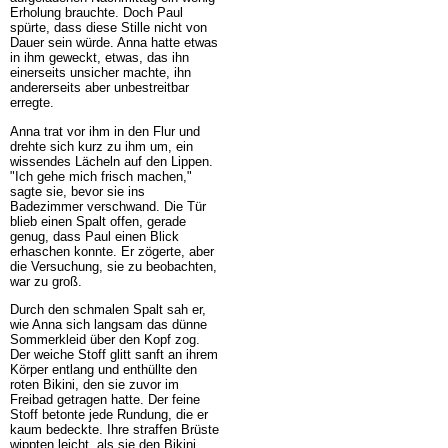
Erholung brauchte. Doch Paul
spürte, dass diese Stille nicht von
Dauer sein würde. Anna hatte etwas
in ihm geweckt, etwas, das ihn
einerseits unsicher machte, ihn
andererseits aber unbestreitbar
erregte.
Anna trat vor ihm in den Flur und
drehte sich kurz zu ihm um, ein
wissendes Lächeln auf den Lippen.
"Ich gehe mich frisch machen,"
sagte sie, bevor sie ins
Badezimmer verschwand. Die Tür
blieb einen Spalt offen, gerade
genug, dass Paul einen Blick
erhaschen konnte. Er zögerte, aber
die Versuchung, sie zu beobachten,
war zu groß.
Durch den schmalen Spalt sah er,
wie Anna sich langsam das dünne
Sommerkleid über den Kopf zog.
Der weiche Stoff glitt sanft an ihrem
Körper entlang und enthüllte den
roten Bikini, den sie zuvor im
Freibad getragen hatte. Der feine
Stoff betonte jede Rundung, die er
kaum bedeckte. Ihre straffen Brüste
wippten leicht, als sie den Bikini