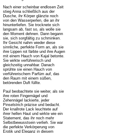
Nach einer scheinbar endlosen Zeit
stieg Anna schließlich aus der
Dusche, ihr Körper glänzte noch
von den Wasserperlen, die an ihr
hinunterliefen. Sie trocknete sich
langsam ab, fast so, als wolle sie
den Moment dehnen. Dann begann
sie, sich sorgfältig zu schminken.
Ihr Gesicht nahm wieder diese
sinnliche, perfekte Form an, als sie
ihre Lippen rot färbte und ihre Augen
mit einem Hauch von Kajal betonte.
Sie wirkte verführerisch und
gleichzeitig unnahbar. Danach
sprühte sie einen Hauch von
verführerischem Parfüm auf, das
den Raum mit einem süßen,
betörenden Duft füllte.
Paul beobachtete sie weiter, als sie
ihre roten Fingernägel und
Zehennägel lackierte, jeder
Pinselstrich präzise und bedacht.
Der knallrote Lack leuchtete auf
ihrer hellen Haut und wirkte wie ein
Statement, das ihr noch mehr
Selbstbewusstsein verlieh. Sie war
die perfekte Verkörperung von
Erotik und Eleganz in diesem