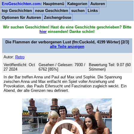
EroGeschichten.com
: Hauptmenü
Kategorien
Autoren
top Geschichten
neue Geschichten
suchen
Links
Optionen für Autoren
Zeichengrösse
Wir suchen Geschichten! Hast du eine Geschichte geschrieben? Bitte
hier
einsenden! Danke schön!
Die Flammen der verborgenen Lust
(fm:Cuckold,
4199
Wörter) [2/3]
alle Teile anzeigen
Autor:
Retro
Veröffentlicht: Oct
Gesehen / Gelesen: 7930 /
Bewertung Teil: 9.07 (60
27 2024
6762 [85%]
Stimmen)
In der Bar treffen Anna und Paul auf Max und Sophie. Die Spannung
zwischen Anna und Max entfacht ein Spiel voller Anziehung und
Provokation, das Pauls Eifersucht und Faszination zugleich weckt. Ein
Abend, der alle Grenzen neu definiert.