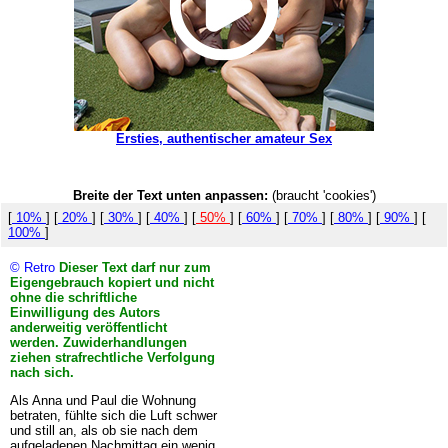
Ersties, authentischer amateur Sex
Breite der Text unten anpassen:
(braucht 'cookies')
[
10%
] [
20%
] [
30%
] [
40%
] [
50%
] [
60%
] [
70%
] [
80%
] [
90%
] [
100%
]
© Retro
Dieser Text darf nur zum
Eigengebrauch kopiert und nicht
ohne die schriftliche
Einwilligung des Autors
anderweitig veröffentlicht
werden. Zuwiderhandlungen
ziehen strafrechtliche Verfolgung
nach sich.
Als Anna und Paul die Wohnung
betraten, fühlte sich die Luft schwer
und still an, als ob sie nach dem
aufgeladenen Nachmittag ein wenig