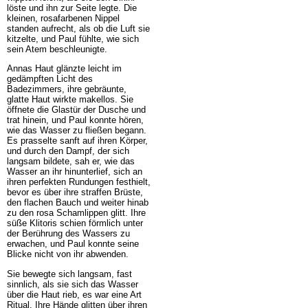
löste und ihn zur Seite legte. Die
kleinen, rosafarbenen Nippel
standen aufrecht, als ob die Luft sie
kitzelte, und Paul fühlte, wie sich
sein Atem beschleunigte.
Annas Haut glänzte leicht im
gedämpften Licht des
Badezimmers, ihre gebräunte,
glatte Haut wirkte makellos. Sie
öffnete die Glastür der Dusche und
trat hinein, und Paul konnte hören,
wie das Wasser zu fließen begann.
Es prasselte sanft auf ihren Körper,
und durch den Dampf, der sich
langsam bildete, sah er, wie das
Wasser an ihr hinunterlief, sich an
ihren perfekten Rundungen festhielt,
bevor es über ihre straffen Brüste,
den flachen Bauch und weiter hinab
zu den rosa Schamlippen glitt. Ihre
süße Klitoris schien förmlich unter
der Berührung des Wassers zu
erwachen, und Paul konnte seine
Blicke nicht von ihr abwenden.
Sie bewegte sich langsam, fast
sinnlich, als sie sich das Wasser
über die Haut rieb, es war eine Art
Ritual. Ihre Hände glitten über ihren