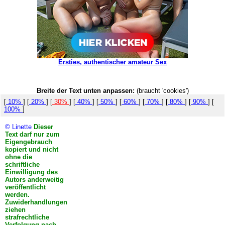
Ersties, authentischer amateur Sex
Breite der Text unten anpassen:
(braucht 'cookies')
[
10%
] [
20%
] [
30%
] [
40%
] [
50%
] [
60%
] [
70%
] [
80%
] [
90%
] [
100%
]
© Linette
Dieser
Text darf nur zum
Eigengebrauch
kopiert und nicht
ohne die
schriftliche
Einwilligung des
Autors anderweitig
veröffentlicht
werden.
Zuwiderhandlungen
ziehen
strafrechtliche
Verfolgung nach