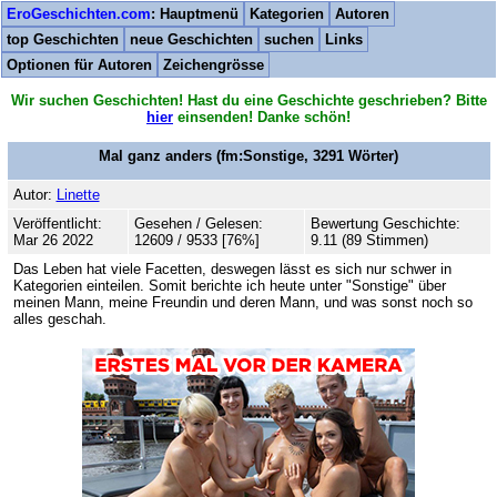
EroGeschichten.com
: Hauptmenü
Kategorien
Autoren
top Geschichten
neue Geschichten
suchen
Links
Optionen für Autoren
Zeichengrösse
Wir suchen Geschichten! Hast du eine Geschichte geschrieben? Bitte
hier
einsenden! Danke schön!
Mal ganz anders
(fm:Sonstige,
3291
Wörter)
Autor:
Linette
Veröffentlicht:
Gesehen / Gelesen:
Bewertung Geschichte:
Mar 26 2022
12609 / 9533 [76%]
9.11 (89 Stimmen)
Das Leben hat viele Facetten, deswegen lässt es sich nur schwer in
Kategorien einteilen. Somit berichte ich heute unter "Sonstige" über
meinen Mann, meine Freundin und deren Mann, und was sonst noch so
alles geschah.