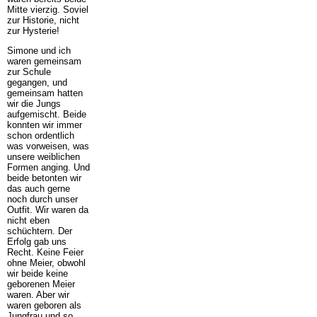
Mitte vierzig. Soviel
zur Historie, nicht
zur Hysterie!
Simone und ich
waren gemeinsam
zur Schule
gegangen, und
gemeinsam hatten
wir die Jungs
aufgemischt. Beide
konnten wir immer
schon ordentlich
was vorweisen, was
unsere weiblichen
Formen anging. Und
beide betonten wir
das auch gerne
noch durch unser
Outfit. Wir waren da
nicht eben
schüchtern. Der
Erfolg gab uns
Recht. Keine Feier
ohne Meier, obwohl
wir beide keine
geborenen Meier
waren. Aber wir
waren geboren als
Jungfrau und so