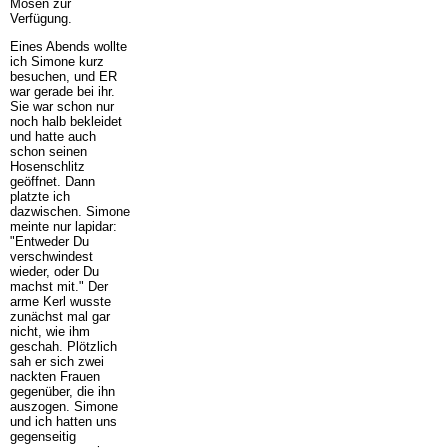
Mösen zur
Verfügung.
Eines Abends wollte
ich Simone kurz
besuchen, und ER
war gerade bei ihr.
Sie war schon nur
noch halb bekleidet
und hatte auch
schon seinen
Hosenschlitz
geöffnet. Dann
platzte ich
dazwischen. Simone
meinte nur lapidar:
"Entweder Du
verschwindest
wieder, oder Du
machst mit." Der
arme Kerl wusste
zunächst mal gar
nicht, wie ihm
geschah. Plötzlich
sah er sich zwei
nackten Frauen
gegenüber, die ihn
auszogen. Simone
und ich hatten uns
gegenseitig