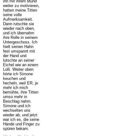
ihn mit ihrem Mund
weiter zu motivieren,
hatten meine Titten
seine volle
Aufmerksamkeit.
Dann rutschte sie
wieder nach oben,
und ich übernahm
ihre Rolle in seinem
Untergeschoss. Ich
hielt seinen Hahn
fest umspannt mit
der Hand und
lutschte an seiner
Eichel wie an einem
Lolli. Weiter oben
hörte ich Simone
keuchen und
hecheln, weil ER, je
mehr ich mich
bemühte, ihre Titten
umso mehr in
Beschlag nahm.
Simone und ich
wechselten uns
wieder ab, und jetzt
war ich es, die seine
Hände und Finger zu
spüren bekam.