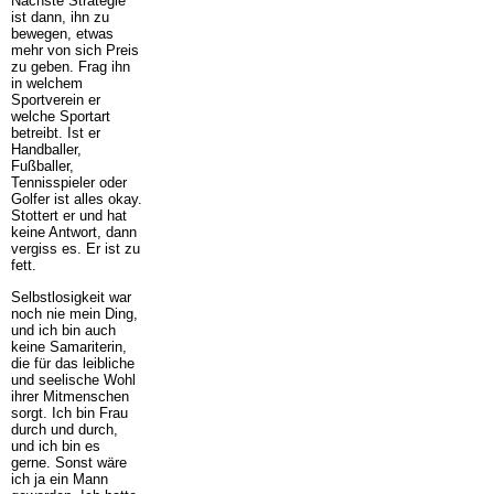
Nächste Strategie
ist dann, ihn zu
bewegen, etwas
mehr von sich Preis
zu geben. Frag ihn
in welchem
Sportverein er
welche Sportart
betreibt. Ist er
Handballer,
Fußballer,
Tennisspieler oder
Golfer ist alles okay.
Stottert er und hat
keine Antwort, dann
vergiss es. Er ist zu
fett.
Selbstlosigkeit war
noch nie mein Ding,
und ich bin auch
keine Samariterin,
die für das leibliche
und seelische Wohl
ihrer Mitmenschen
sorgt. Ich bin Frau
durch und durch,
und ich bin es
gerne. Sonst wäre
ich ja ein Mann