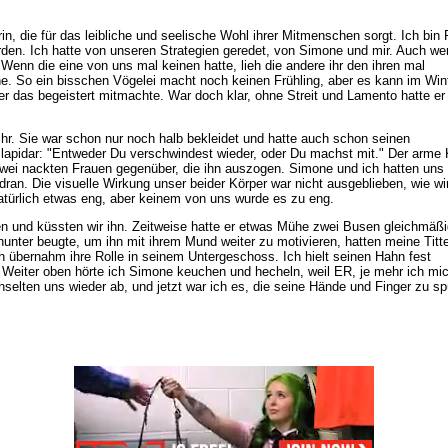
in, die für das leibliche und seelische Wohl ihrer Mitmenschen sorgt. Ich bin 
rden. Ich hatte von unseren Strategien geredet, von Simone und mir. Auch we
Wenn die eine von uns mal keinen hatte, lieh die andere ihr den ihren mal
one. So ein bisschen Vögelei macht noch keinen Frühling, aber es kann im Win
r das begeistert mitmachte. War doch klar, ohne Streit und Lamento hatte er
hr. Sie war schon nur noch halb bekleidet und hatte auch schon seinen
lapidar: "Entweder Du verschwindest wieder, oder Du machst mit." Der arme 
zwei nackten Frauen gegenüber, die ihn auszogen. Simone und ich hatten uns
ran. Die visuelle Wirkung unser beider Körper war nicht ausgeblieben, wie wi
 natürlich etwas eng, aber keinem von uns wurde es zu eng.
n und küssten wir ihn. Zeitweise hatte er etwas Mühe zwei Busen gleichmäßi
nunter beugte, um ihn mit ihrem Mund weiter zu motivieren, hatten meine Titt
h übernahm ihre Rolle in seinem Untergeschoss. Ich hielt seinen Hahn fest
. Weiter oben hörte ich Simone keuchen und hecheln, weil ER, je mehr ich mi
elten uns wieder ab, und jetzt war ich es, die seine Hände und Finger zu sp