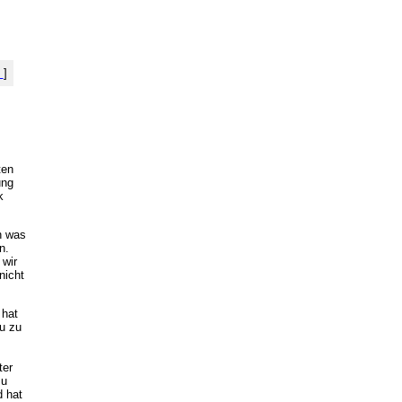
%
]
ten
ung
k
h was
n.
 wir
nicht
 hat
u zu
ter
zu
d hat