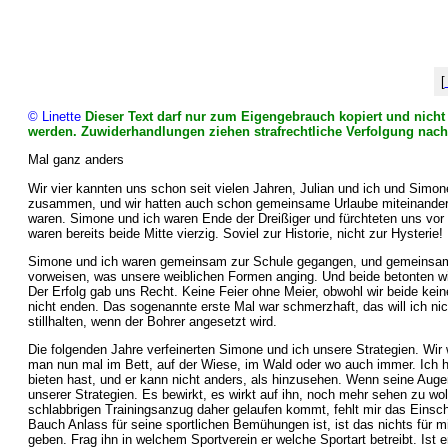
[
© Linette
Dieser Text darf nur zum Eigengebrauch kopiert und nicht o
werden. Zuwiderhandlungen ziehen strafrechtliche Verfolgung nach
Mal ganz anders
Wir vier kannten uns schon seit vielen Jahren, Julian und ich und Simon
zusammen, und wir hatten auch schon gemeinsame Urlaube miteinander ve
waren. Simone und ich waren Ende der Dreißiger und fürchteten uns vor
waren bereits beide Mitte vierzig. Soviel zur Historie, nicht zur Hysterie!
Simone und ich waren gemeinsam zur Schule gegangen, und gemeinsam h
vorweisen, was unsere weiblichen Formen anging. Und beide betonten wi
Der Erfolg gab uns Recht. Keine Feier ohne Meier, obwohl wir beide kein
nicht enden. Das sogenannte erste Mal war schmerzhaft, das will ich ni
stillhalten, wenn der Bohrer angesetzt wird.
Die folgenden Jahre verfeinerten Simone und ich unsere Strategien. Wir
man nun mal im Bett, auf der Wiese, im Wald oder wo auch immer. Ich 
bieten hast, und er kann nicht anders, als hinzusehen. Wenn seine Auge
unserer Strategien. Es bewirkt, es wirkt auf ihn, noch mehr sehen zu w
schlabbrigen Trainingsanzug daher gelaufen kommt, fehlt mir das Einsch
Bauch Anlass für seine sportlichen Bemühungen ist, ist das nichts für 
geben. Frag ihn in welchem Sportverein er welche Sportart betreibt. Ist er