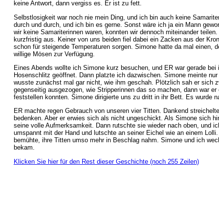
keine Antwort, dann vergiss es. Er ist zu fett.
Selbstlosigkeit war noch nie mein Ding, und ich bin auch keine Samariter
durch und durch, und ich bin es gerne. Sonst wäre ich ja ein Mann gewo
wir keine Samariterinnen waren, konnten wir dennoch miteinander teilen. 
kurzfristig aus. Keiner von uns beiden fiel dabei ein Zacken aus der Kr
schon für steigende Temperaturen sorgen. Simone hatte da mal einen, de
willige Mösen zur Verfügung.
Eines Abends wollte ich Simone kurz besuchen, und ER war gerade bei i
Hosenschlitz geöffnet. Dann platzte ich dazwischen. Simone meinte nur 
wusste zunächst mal gar nicht, wie ihm geschah. Plötzlich sah er sich 
gegenseitig ausgezogen, wie Stripperinnen das so machen, dann war er d
feststellen konnten. Simone dirigierte uns zu dritt in ihr Bett. Es wurde
ER machte regen Gebrauch von unseren vier Titten. Dankend streichelte
bedenken. Aber er erwies sich als nicht ungeschickt. Als Simone sich hi
seine volle Aufmerksamkeit. Dann rutschte sie wieder nach oben, und ic
umspannt mit der Hand und lutschte an seiner Eichel wie an einem Lolli
bemühte, ihre Titten umso mehr in Beschlag nahm. Simone und ich wechs
bekam.
Klicken Sie hier für den Rest dieser Geschichte (noch 255 Zeilen)