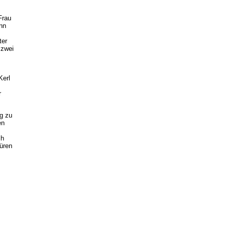
Frau
nn
ter
 zwei
Kerl
r
g zu
en
ch
üren