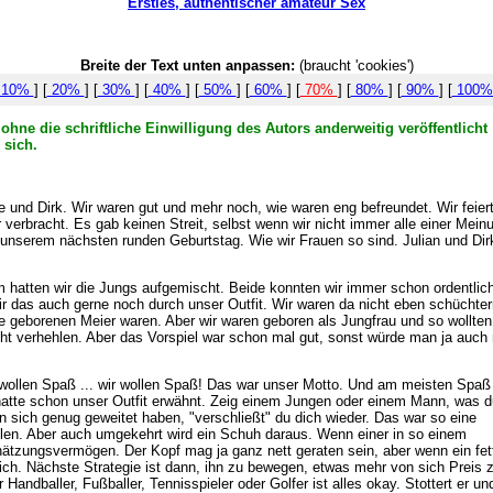
Ersties, authentischer amateur Sex
Breite der Text unten anpassen:
(braucht 'cookies')
10%
] [
20%
] [
30%
] [
40%
] [
50%
] [
60%
] [
70%
] [
80%
] [
90%
] [
100
hne die schriftliche Einwilligung des Autors anderweitig veröffentlicht
 sich.
e und Dirk. Wir waren gut und mehr noch, wie waren eng befreundet. Wir feier
rbracht. Es gab keinen Streit, selbst wenn wir nicht immer alle einer Mein
 unserem nächsten runden Geburtstag. Wie wir Frauen so sind. Julian und Dir
atten wir die Jungs aufgemischt. Beide konnten wir immer schon ordentlic
r das auch gerne noch durch unser Outfit. Wir waren da nicht eben schüchter
e geborenen Meier waren. Aber wir waren geboren als Jungfrau und so wollten
cht verhehlen. Aber das Vorspiel war schon mal gut, sonst würde man ja auch 
 wollen Spaß ... wir wollen Spaß! Das war unser Motto. Und am meisten Spaß
hatte schon unser Outfit erwähnt. Zeig einem Jungen oder einem Mann, was d
n sich genug geweitet haben, "verschließt" du dich wieder. Das war so eine
ollen. Aber auch umgekehrt wird ein Schuh daraus. Wenn einer in so einem
ätzungsvermögen. Der Kopf mag ja ganz nett geraten sein, aber wenn ein fet
mich. Nächste Strategie ist dann, ihn zu bewegen, etwas mehr von sich Preis 
 Handballer, Fußballer, Tennisspieler oder Golfer ist alles okay. Stottert er un