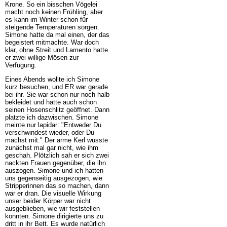
Krone. So ein bisschen Vögelei
macht noch keinen Frühling, aber
es kann im Winter schon für
steigende Temperaturen sorgen.
Simone hatte da mal einen, der das
begeistert mitmachte. War doch
klar, ohne Streit und Lamento hatte
er zwei willige Mösen zur
Verfügung.
Eines Abends wollte ich Simone
kurz besuchen, und ER war gerade
bei ihr. Sie war schon nur noch halb
bekleidet und hatte auch schon
seinen Hosenschlitz geöffnet. Dann
platzte ich dazwischen. Simone
meinte nur lapidar: "Entweder Du
verschwindest wieder, oder Du
machst mit." Der arme Kerl wusste
zunächst mal gar nicht, wie ihm
geschah. Plötzlich sah er sich zwei
nackten Frauen gegenüber, die ihn
auszogen. Simone und ich hatten
uns gegenseitig ausgezogen, wie
Stripperinnen das so machen, dann
war er dran. Die visuelle Wirkung
unser beider Körper war nicht
ausgeblieben, wie wir feststellen
konnten. Simone dirigierte uns zu
dritt in ihr Bett. Es wurde natürlich