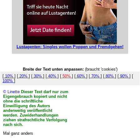
Lustagenten: Singles wollen Poppen und Fremdgehen!
Breite der Text unten anpassen:
(braucht 'cookies')
[
10%
] [
20%
] [
30%
] [
40%
] [
50%
] [
60%
] [
70%
] [
80%
] [
90%
] [
100%
]
© Linette
Dieser Text darf nur zum
Eigengebrauch kopiert und nicht
ohne die schriftliche
Einwilligung des Autors
anderweitig veröffentlicht
werden. Zuwiderhandlungen
ziehen strafrechtliche Verfolgung
nach sich.
Mal ganz anders