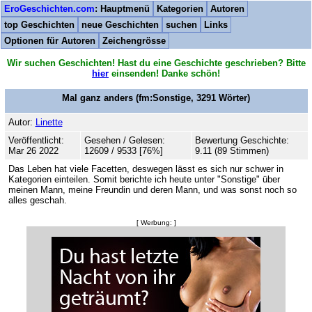
EroGeschichten.com
: Hauptmenü
Kategorien
Autoren
top Geschichten
neue Geschichten
suchen
Links
Optionen für Autoren
Zeichengrösse
Wir suchen Geschichten! Hast du eine Geschichte geschrieben? Bitte
hier
einsenden! Danke schön!
Mal ganz anders
(fm:Sonstige,
3291
Wörter)
Autor:
Linette
Veröffentlicht:
Gesehen / Gelesen:
Bewertung Geschichte:
Mar 26 2022
12609 / 9533 [76%]
9.11 (89 Stimmen)
Das Leben hat viele Facetten, deswegen lässt es sich nur schwer in
Kategorien einteilen. Somit berichte ich heute unter "Sonstige" über
meinen Mann, meine Freundin und deren Mann, und was sonst noch so
alles geschah.
[ Werbung: ]