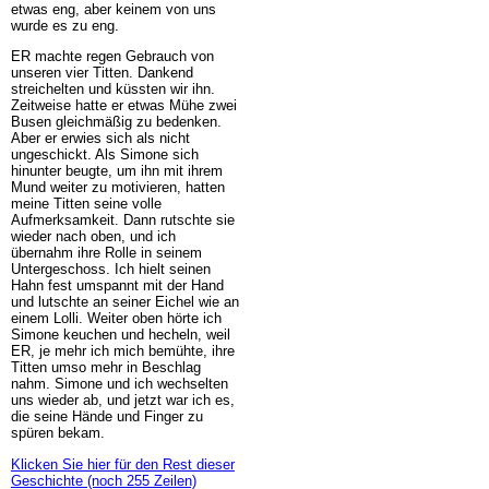
etwas eng, aber keinem von uns
wurde es zu eng.
ER machte regen Gebrauch von
unseren vier Titten. Dankend
streichelten und küssten wir ihn.
Zeitweise hatte er etwas Mühe zwei
Busen gleichmäßig zu bedenken.
Aber er erwies sich als nicht
ungeschickt. Als Simone sich
hinunter beugte, um ihn mit ihrem
Mund weiter zu motivieren, hatten
meine Titten seine volle
Aufmerksamkeit. Dann rutschte sie
wieder nach oben, und ich
übernahm ihre Rolle in seinem
Untergeschoss. Ich hielt seinen
Hahn fest umspannt mit der Hand
und lutschte an seiner Eichel wie an
einem Lolli. Weiter oben hörte ich
Simone keuchen und hecheln, weil
ER, je mehr ich mich bemühte, ihre
Titten umso mehr in Beschlag
nahm. Simone und ich wechselten
uns wieder ab, und jetzt war ich es,
die seine Hände und Finger zu
spüren bekam.
Klicken Sie hier für den Rest dieser
Geschichte (noch 255 Zeilen)