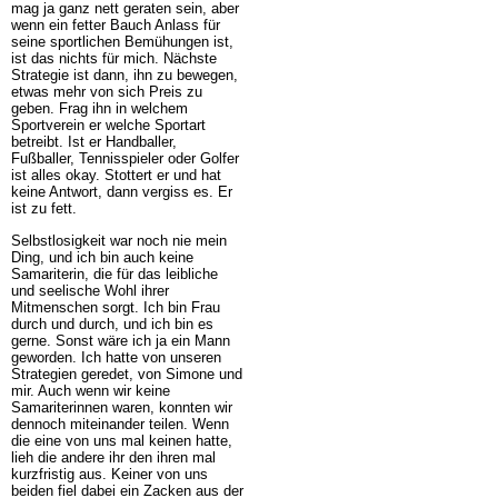
mag ja ganz nett geraten sein, aber
wenn ein fetter Bauch Anlass für
seine sportlichen Bemühungen ist,
ist das nichts für mich. Nächste
Strategie ist dann, ihn zu bewegen,
etwas mehr von sich Preis zu
geben. Frag ihn in welchem
Sportverein er welche Sportart
betreibt. Ist er Handballer,
Fußballer, Tennisspieler oder Golfer
ist alles okay. Stottert er und hat
keine Antwort, dann vergiss es. Er
ist zu fett.
Selbstlosigkeit war noch nie mein
Ding, und ich bin auch keine
Samariterin, die für das leibliche
und seelische Wohl ihrer
Mitmenschen sorgt. Ich bin Frau
durch und durch, und ich bin es
gerne. Sonst wäre ich ja ein Mann
geworden. Ich hatte von unseren
Strategien geredet, von Simone und
mir. Auch wenn wir keine
Samariterinnen waren, konnten wir
dennoch miteinander teilen. Wenn
die eine von uns mal keinen hatte,
lieh die andere ihr den ihren mal
kurzfristig aus. Keiner von uns
beiden fiel dabei ein Zacken aus der