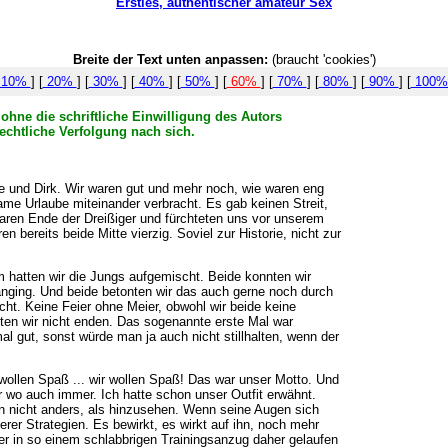
Ersties, authentischer amateur Sex
Breite der Text unten anpassen:
(braucht 'cookies')
10%
] [
20%
] [
30%
] [
40%
] [
50%
] [
60%
] [
70%
] [
80%
] [
90%
] [
100
ohne die schriftliche Einwilligung des Autors
echtliche Verfolgung nach sich.
ne und Dirk. Wir waren gut und mehr noch, wie waren eng
me Urlaube miteinander verbracht. Es gab keinen Streit,
aren Ende der Dreißiger und fürchteten uns vor unserem
 bereits beide Mitte vierzig. Soviel zur Historie, nicht zur
atten wir die Jungs aufgemischt. Beide konnten wir
nging. Und beide betonten wir das auch gerne noch durch
cht. Keine Feier ohne Meier, obwohl wir beide keine
ten wir nicht enden. Das sogenannte erste Mal war
al gut, sonst würde man ja auch nicht stillhalten, wenn der
 wollen Spaß ... wir wollen Spaß! Das war unser Motto. Und
wo auch immer. Ich hatte schon unser Outfit erwähnt.
n nicht anders, als hinzusehen. Wenn seine Augen sich
rer Strategien. Es bewirkt, es wirkt auf ihn, noch mehr
r in so einem schlabbrigen Trainingsanzug daher gelaufen