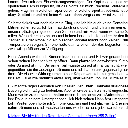
kommt, fehlt mir das Einschätzungsvermögen. Der Kopf mag ja ganz nett 
sportlichen Bemühungen ist, ist das nichts für mich. Nächste Strategie 
geben. Frag ihn in welchem Sportverein er welche Sportart betreibt. Ist er
okay. Stottert er und hat keine Antwort, dann vergiss es. Er ist zu fett.
Selbstlosigkeit war noch nie mein Ding, und ich bin auch keine Samariteri
Mitmenschen sorgt. Ich bin Frau durch und durch, und ich bin es gerne.
unseren Strategien geredet, von Simone und mir. Auch wenn wir keine S
teilen. Wenn die eine von uns mal keinen hatte, lieh die andere ihr den ih
Zacken aus der Krone. So ein bisschen Vögelei macht noch keinen Frühl
Temperaturen sorgen. Simone hatte da mal einen, der das begeistert mit
zwei willige Mösen zur Verfügung.
Eines Abends wollte ich Simone kurz besuchen, und ER war gerade bei ih
schon seinen Hosenschlitz geöffnet. Dann platzte ich dazwischen. Simo
oder Du machst mit." Der arme Kerl wusste zunächst mal gar nicht, wie 
gegenüber, die ihn auszogen. Simone und ich hatten uns gegenseitig au
dran. Die visuelle Wirkung unser beider Körper war nicht ausgeblieben, wie
ihr Bett. Es wurde natürlich etwas eng, aber keinem von uns wurde es z
ER machte regen Gebrauch von unseren vier Titten. Dankend streichelte
Busen gleichmäßig zu bedenken. Aber er erwies sich als nicht ungeschic
Mund weiter zu motivieren, hatten meine Titten seine volle Aufmerksamk
ihre Rolle in seinem Untergeschoss. Ich hielt seinen Hahn fest umspann
Lolli. Weiter oben hörte ich Simone keuchen und hecheln, weil ER, je m
nahm. Simone und ich wechselten uns wieder ab, und jetzt war ich es, 
Klicken Sie hier für den Rest dieser Geschichte (noch 255 Zeilen)