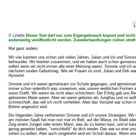
[
© Linette
Dieser Text darf nur zum Eigengebrauch kopiert und nicht 
anderweitig veröffentlicht werden. Zuwiderhandlungen ziehen strafr
Mal ganz anders
Wir vier kannten uns schon seit vielen Jahren, Julian und ich und Simo
befreundet. Wir feierten zusammen, und wir hatten auch schon gemeinsa
selbst wenn wir nicht immer alle einer Meinung waren. Simone und ich w
nächsten runden Geburtstag. Wie wir Frauen so sind. Julian und Dirk waren
Hysterie!
Simone und ich waren gemeinsam zur Schule gegangen, und gemeinsam h
immer schon ordentlich was vorweisen, was unsere weiblichen Formen a
unser Outfit. Wir waren da nicht eben schüchtern. Der Erfolg gab uns Re
geborenen Meier waren. Aber wir waren geboren als Jungfrau und so woll
schmerzhaft, das will ich nicht verhehlen. Aber das Vorspiel war schon m
Bohrer angesetzt wird.
Die folgenden Jahre verfeinerten Simone und ich unsere Strategien. Wir
am meisten Spaß hat man nun mal im Bett, auf der Wiese, im Wald oder 
Zeig einem Jungen oder einem Mann, was du zu bieten hast, und er kan
genug geweitet haben, "verschließt" du dich wieder. Das war so eine unse
sehen zu wollen. Aber auch umgekehrt wird ein Schuh daraus. Wenn eine