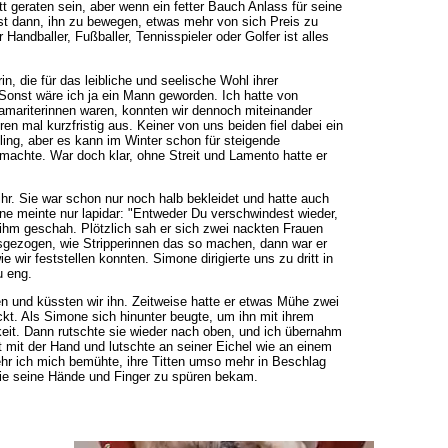
geraten sein, aber wenn ein fetter Bauch Anlass für seine
ist dann, ihn zu bewegen, etwas mehr von sich Preis zu
 Handballer, Fußballer, Tennisspieler oder Golfer ist alles
n, die für das leibliche und seelische Wohl ihrer
 Sonst wäre ich ja ein Mann geworden. Ich hatte von
amariterinnen waren, konnten wir dennoch miteinander
ren mal kurzfristig aus. Keiner von uns beiden fiel dabei ein
ing, aber es kann im Winter schon für steigende
machte. War doch klar, ohne Streit und Lamento hatte er
r. Sie war schon nur noch halb bekleidet und hatte auch
ne meinte nur lapidar: "Entweder Du verschwindest wieder,
ihm geschah. Plötzlich sah er sich zwei nackten Frauen
sgezogen, wie Stripperinnen das so machen, dann war er
 wir feststellen konnten. Simone dirigierte uns zu dritt in
u eng.
n und küssten wir ihn. Zeitweise hatte er etwas Mühe zwei
kt. Als Simone sich hinunter beugte, um ihn mit ihrem
eit. Dann rutschte sie wieder nach oben, und ich übernahm
t mit der Hand und lutschte an seiner Eichel wie an einem
ehr ich mich bemühte, ihre Titten umso mehr in Beschlag
die seine Hände und Finger zu spüren bekam.